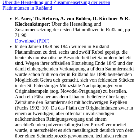
Über die Herstellung und Zusammensetzung der ersten
Platinmünzen in Rußland
E. Auer, Th. Rehren, A. von Bohlen, D. Kirchner & R.
Klockenkämper:
Über die Herstellung und
Zusammensetzung der ersten Platinmünzen in Rußland, pp.
71-90
Download (PDF)
ln den Jahren 1828 bis 1845 wurden in Rußland
Platinmünzen zu drei, sechs und zwölf Rubel geprägt, die
heute als numismatische Besonderheit bei Sammlern beliebt
sind. Wegen ihrer offiziellen Einziehung Ende 1845 und der
damit einhergehenden Verknappung a uf dem Sammlermarkt
wurde schon früh von der in Rußland bis 1890 bestehenden
Möglichkeit Gebra uch gemacht, sich von fehlenden Stücken
in der St. Patersburger Münzstätte Nachprägungen von
Originalstempeln (sog. Novodei-Prägungen) zu bestellen.
Auch ein Fälscher aus dem Libanon belieferte über lange
Zeiträume den Sammlermarkt mit hochwertigen Repliken
(Fuchs 1992: 10). Da das Platin der Originalmünzen zwar in
einem aufwendigen, aber offenbar unvollständigen
naßchemischen Reinigungsvorgang und einem
anschließenden pulvermetallurgischen Prozeß verarbeitet
wurde, u nterscheidet es sich metallurgisch deutlich von dem
über einen Schmelzprozeß gewonnenen, technisch reinen