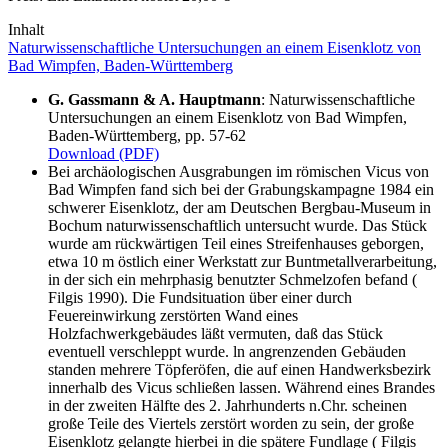
Inhalt
Naturwissenschaftliche Untersuchungen an einem Eisenklotz von
Bad Wimpfen, Baden-Württemberg
G. Gassmann & A. Hauptmann
: Naturwissenschaftliche
Untersuchungen an einem Eisenklotz von Bad Wimpfen,
Baden-Württemberg, pp. 57-62
Download (PDF)
Bei archäologischen Ausgrabungen im römischen Vicus von
Bad Wimpfen fand sich bei der Grabungskampagne 1984 ein
schwerer Eisenklotz, der am Deutschen Bergbau-Museum in
Bochum naturwissenschaftlich untersucht wurde. Das Stück
wurde am rückwärtigen Teil eines Streifenhauses geborgen,
etwa 10 m östlich einer Werkstatt zur Buntmetallverarbeitung,
in der sich ein mehrphasig benutzter Schmelzofen befand (
Filgis 1990). Die Fundsituation über einer durch
Feuereinwirkung zerstörten Wand eines
Holzfachwerkgebäudes läßt vermuten, daß das Stück
eventuell verschleppt wurde. ln angrenzenden Gebäuden
standen mehrere Töpferöfen, die auf einen Handwerksbezirk
innerhalb des Vicus schließen lassen. Während eines Brandes
in der zweiten Hälfte des 2. Jahrhunderts n.Chr. scheinen
große Teile des Viertels zerstört worden zu sein, der große
Eisenklotz gelangte hierbei in die spätere Fundlage ( Filgis