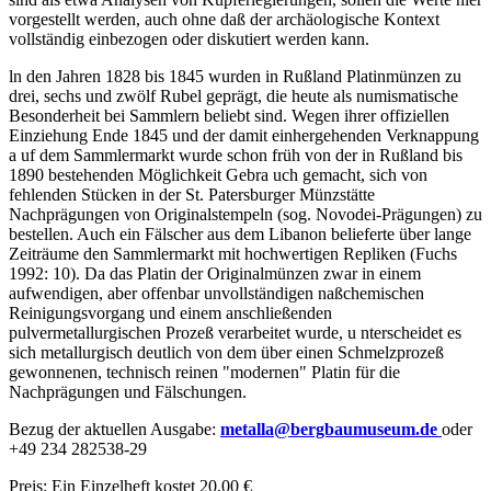
vorgestellt werden, auch ohne daß der archäologische Kontext
vollständig einbezogen oder diskutiert werden kann.
ln den Jahren 1828 bis 1845 wurden in Rußland Platinmünzen zu
drei, sechs und zwölf Rubel geprägt, die heute als numismatische
Besonderheit bei Sammlern beliebt sind. Wegen ihrer offiziellen
Einziehung Ende 1845 und der damit einhergehenden Verknappung
a uf dem Sammlermarkt wurde schon früh von der in Rußland bis
1890 bestehenden Möglichkeit Gebra uch gemacht, sich von
fehlenden Stücken in der St. Patersburger Münzstätte
Nachprägungen von Originalstempeln (sog. Novodei-Prägungen) zu
bestellen. Auch ein Fälscher aus dem Libanon belieferte über lange
Zeiträume den Sammlermarkt mit hochwertigen Repliken (Fuchs
1992: 10). Da das Platin der Originalmünzen zwar in einem
aufwendigen, aber offenbar unvollständigen naßchemischen
Reinigungsvorgang und einem anschließenden
pulvermetallurgischen Prozeß verarbeitet wurde, u nterscheidet es
sich metallurgisch deutlich von dem über einen Schmelzprozeß
gewonnenen, technisch reinen "modernen" Platin für die
Nachprägungen und Fälschungen.
Bezug der aktuellen Ausgabe:
metalla
@
bergbaumuseum.de
oder
+49 234 282538-29
Preis: Ein Einzelheft kostet 20,00 €