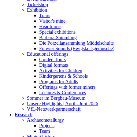
Ticketshop
Exhibition
Tours
Visitor's mine
Headframe
Special exhibitions
Barbara-Sammlung
Die Porzellansammlung Middelschulte
Forever Sounds (Ewigskeitsgeräusche)
Educational offerings
Guided Tours
Digital formats
Activities for Children
Kindergartens & Schools
Programs for Adults
Offerings with former miners
Lectures & Conferences
Sommer im Bergbau-Museum
Unsere Highlights | April - Juni 2026
VfL-Netzwerkpartnerschaft
Research
Archaeometallurgy
Projects
Team
Mining history