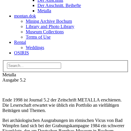
Der Anschnitt
Der Anschnitt. Beihefte
Metalla
montan.dok
Mining Archive Bochum
Library and Photo Library
Museum Collections
Terms of Use
Rental
Weddings
OSIRIS
Metalla
Ausgabe 5.2
Ende 1998 ist Journal 5.2 der Zeitschrift METALLA erschienen.
Die Leserschaft erwartet wie üblich ein Portfolio an vielfältigen
Beiträgen und Themen.
Bei archäologischen Ausgrabungen im römischen Vicus von Bad
Wimpfen fand sich bei der Grabungskampagne 1984 ein schwerer
Eisenklotz, der am Deutschen Bergbau-Museum in Bochum