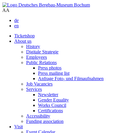
A
A
de
en
Ticketshop
About us
History
Digitale Strategie
Employees
Public Relations
Press photos
Press mailing list
Anfrage Foto- und Filmaufnahmen
Job Vacancies
Services
Newsletter
Gender Equality
Works Council
Certifications
Accessibility
Funding association
Visit
Event Calendar