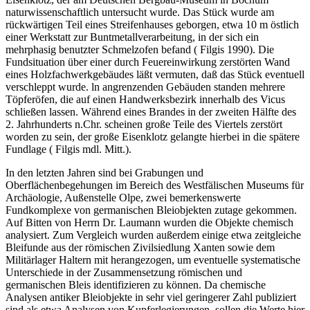
naturwissenschaftlich untersucht wurde. Das Stück wurde am
rückwärtigen Teil eines Streifenhauses geborgen, etwa 10 m östlich
einer Werkstatt zur Buntmetallverarbeitung, in der sich ein
mehrphasig benutzter Schmelzofen befand ( Filgis 1990). Die
Fundsituation über einer durch Feuereinwirkung zerstörten Wand
eines Holzfachwerkgebäudes läßt vermuten, daß das Stück eventuell
verschleppt wurde. ln angrenzenden Gebäuden standen mehrere
Töpferöfen, die auf einen Handwerksbezirk innerhalb des Vicus
schließen lassen. Während eines Brandes in der zweiten Hälfte des
2. Jahrhunderts n.Chr. scheinen große Teile des Viertels zerstört
worden zu sein, der große Eisenklotz gelangte hierbei in die spätere
Fundlage ( Filgis mdl. Mitt.).
In den letzten Jahren sind bei Grabungen und
Oberflächenbegehungen im Bereich des Westfälischen Museums für
Archäologie, Außenstelle Olpe, zwei bemerkenswerte
Fundkomplexe von germanischen Bleiobjekten zutage gekommen.
Auf Bitten von Herrn Dr. Laumann wurden die Objekte chemisch
analysiert. Zum Vergleich wurden außerdem einige etwa zeitgleiche
Bleifunde aus der römischen Zivilsiedlung Xanten sowie dem
Militärlager Haltern mit herangezogen, um eventuelle systematische
Unterschiede in der Zusammensetzung römischen und
germanischen Bleis identifizieren zu können. Da chemische
Analysen antiker Bleiobjekte in sehr viel geringerer Zahl publiziert
sind als etwa Analysen von Kupferlegierungen, sollen die Werte hier