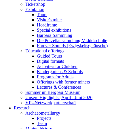
Ticketshop
Exhibition
Tours
Visitor's mine
Headframe
Special exhibitions
Barbara-Sammlung
Die Porzellansammlung Middelschulte
Forever Sounds (Ewigskeitsgeräusche)
Educational offerings
Guided Tours
Digital formats
Activities for Children
Kindergartens & Schools
Programs for Adults
Offerings with former miners
Lectures & Conferences
Sommer im Bergbau-Museum
Unsere Highlights | April - Juni 2026
VfL-Netzwerkpartnerschaft
Research
Archaeometallurgy
Projects
Team
Mining history