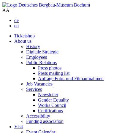
A
A
de
en
Ticketshop
About us
History
Digitale Strategie
Employees
Public Relations
Press photos
Press mailing list
Anfrage Foto- und Filmaufnahmen
Job Vacancies
Services
Newsletter
Gender Equality
Works Council
Certifications
Accessibility
Funding association
Visit
Event Calendar