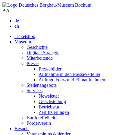
A
A
de
en
Ticketshop
Museum
Geschichte
Digitale Strategie
Mitarbeitende
Presse
Pressebilder
Aufnahme in den Presseverteiler
Anfrage Foto- und Filmaufnahmen
Stellenangebote
Services
Newsletter
Gleichstellung
Betriebsrat
Zertifizierungen
Barrierefreiheit
Förderverein
Besuch
Veranstaltungskalender