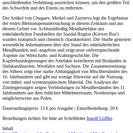
anschließenden Verhüttung ausreichen können, um den größten Teil
des Schwefels und des Eisens zu entfernen.
Der Artikel von Chugaev, Merkel und Zaytseva legt die Ergebnisse
der ersten Bleiisotopenuntersuchung in diesem Zeitraum und aus
diesem Gebiet vor. Achtunddreißig Metallartefakte aus
mittelalterlichen Fundstellen der Suzdal-Region (Kiewer Rus')
wurden isotopisch und chemisch charakterisiert. Die Studie generiert
wesentliche Informationen über den Stand des mittelalterlichen
Metallhandels und -angebots und zeigt neue vielversprechende
Aspekte zur Wirtschafts- und Kulturgeschichte. Die
Kupferbasislegierungen der Artefakte korrelieren mit Beständen in
Südskandinavien, Westfalen und Sachsen. Die Zusammensetzung
des Silbers zeigt eine starke Abhängigkeit von Mischbeständen des
10. Jahrhunderts und gibt nur wenige Hinweise auf die Nutzung
von mittel- und westeuropäischem Material. Die Analysen der
Zinnlegierungen zeigen Verbindungen zu Metallbeständen des 11.
Jahrhunderts aus dem östlichen Mittelmeerraum, Nordeuropa und
möglicherweise aus Polen.
Dauerauftragspreis: 15 € pro Ausgabe | Einzelbestellung: 20 €
Bestellungen richten Sie bitte an Schriftleiter
Ingolf Löffler
.
Inhalt