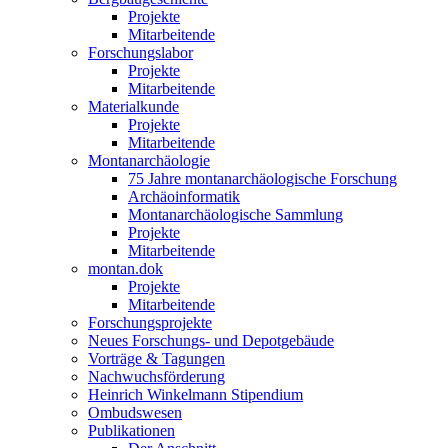
Projekte
Mitarbeitende
Forschungslabor
Projekte
Mitarbeitende
Materialkunde
Projekte
Mitarbeitende
Montanarchäologie
75 Jahre montanarchäologische Forschung
Archäoinformatik
Montanarchäologische Sammlung
Projekte
Mitarbeitende
montan.dok
Projekte
Mitarbeitende
Forschungsprojekte
Neues Forschungs- und Depotgebäude
Vorträge & Tagungen
Nachwuchsförderung
Heinrich Winkelmann Stipendium
Ombudswesen
Publikationen