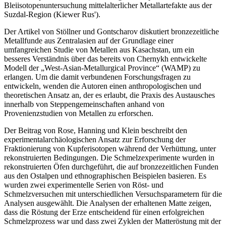
Bleiisotopenuntersuchung mittelalterlicher Metallartefakte aus der
Suzdal-Region (Kiewer Rus').
Der Artikel von Stöllner und Gontscharov diskutiert bronzezeitliche
Metallfunde aus Zentralasien auf der Grundlage einer
umfangreichen Studie von Metallen aus Kasachstan, um ein
besseres Verständnis über das bereits von Chernykh entwickelte
Modell der „West-Asian-Metallurgical Province“ (WAMP) zu
erlangen. Um die damit verbundenen Forschungsfragen zu
entwickeln, wenden die Autoren einen anthropologischen und
theoretischen Ansatz an, der es erlaubt, die Praxis des Austausches
innerhalb von Steppengemeinschaften anhand von
Provenienzstudien von Metallen zu erforschen.
Der Beitrag von Rose, Hanning und Klein beschreibt den
experimentalarchäologischen Ansatz zur Erforschung der
Fraktionierung von Kupferisotopen während der Verhüttung, unter
rekonstruierten Bedingungen. Die Schmelzexperimente wurden in
rekonstruierten Öfen durchgeführt, die auf bronzezeitlichen Funden
aus den Ostalpen und ethnographischen Beispielen basieren. Es
wurden zwei experimentelle Serien von Röst- und
Schmelzversuchen mit unterschiedlichen Versuchsparametern für die
Analysen ausgewählt. Die Analysen der erhaltenen Matte zeigen,
dass die Röstung der Erze entscheidend für einen erfolgreichen
Schmelzprozess war und dass zwei Zyklen der Matteröstung mit der