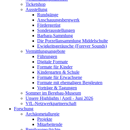
Ticketshop
Ausstellung
Rundgänge
Anschauungsbergwerk
Fördergerüst
Sonderausstellungen
Barbara-Sammlung
Die Porzellansammlung Middelschulte
Ewigkeitsgeräusche (Forever Sounds)
Vermittlungsangebote
Führungen
Digitale Formate
Formate für Kinder
Kindergarten & Schule
Formate für Erwachsene
Formate mit ehemaligen Bergleuten
Vorträge & Tagungen
Sommer im Bergbau-Museum
Unsere Highlights | April - Juni 2026
VfL-Netzwerkpartnerschaft
Forschung
Archäometallurgie
Projekte
Mitarbeitende
Bergbaugeschichte