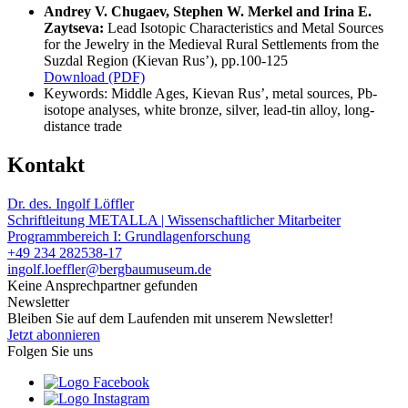
Andrey V. Chugaev, Stephen W. Merkel and Irina E.
Zaytseva:
Lead Isotopic Characteristics and Metal Sources
for the Jewelry in the Medieval Rural Settlements from the
Suzdal Region (Kievan Rus’), pp.100-125
Download (PDF)
Keywords: Middle Ages, Kievan Rus’, metal sources, Pb-
isotope analyses, white bronze, silver, lead-tin alloy, long-
distance trade
Kontakt
Dr. des. Ingolf Löffler
Schriftleitung METALLA | Wissenschaftlicher Mitarbeiter
Programmbereich I: Grundlagenforschung
+49 234 282538-17
ingolf.loeffler@bergbaumuseum.de
Keine Ansprechpartner gefunden
Newsletter
Bleiben Sie auf dem Laufenden mit unserem Newsletter!
Jetzt abonnieren
Folgen Sie uns