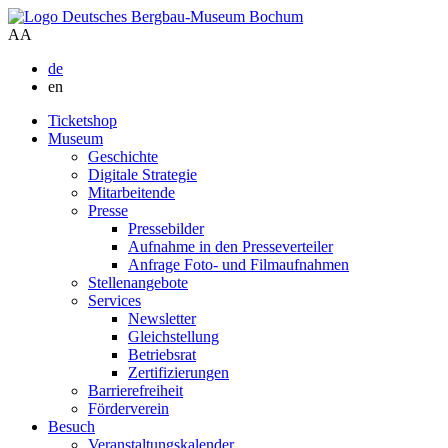
A
A
de
en
Ticketshop
Museum
Geschichte
Digitale Strategie
Mitarbeitende
Presse
Pressebilder
Aufnahme in den Presseverteiler
Anfrage Foto- und Filmaufnahmen
Stellenangebote
Services
Newsletter
Gleichstellung
Betriebsrat
Zertifizierungen
Barrierefreiheit
Förderverein
Besuch
Veranstaltungskalender