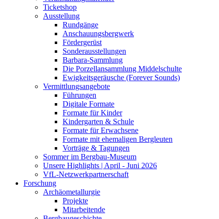
Ticketshop
Ausstellung
Rundgänge
Anschauungsbergwerk
Fördergerüst
Sonderausstellungen
Barbara-Sammlung
Die Porzellansammlung Middelschulte
Ewigkeitsgeräusche (Forever Sounds)
Vermittlungsangebote
Führungen
Digitale Formate
Formate für Kinder
Kindergarten & Schule
Formate für Erwachsene
Formate mit ehemaligen Bergleuten
Vorträge & Tagungen
Sommer im Bergbau-Museum
Unsere Highlights | April - Juni 2026
VfL-Netzwerkpartnerschaft
Forschung
Archäometallurgie
Projekte
Mitarbeitende
Bergbaugeschichte