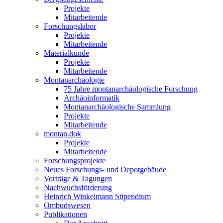
Projekte
Mitarbeitende
Forschungslabor
Projekte
Mitarbeitende
Materialkunde
Projekte
Mitarbeitende
Montanarchäologie
75 Jahre montanarchäologische Forschung
Archäoinformatik
Montanarchäologische Sammlung
Projekte
Mitarbeitende
montan.dok
Projekte
Mitarbeitende
Forschungsprojekte
Neues Forschungs- und Depotgebäude
Vorträge & Tagungen
Nachwuchsförderung
Heinrich Winkelmann Stipendium
Ombudswesen
Publikationen