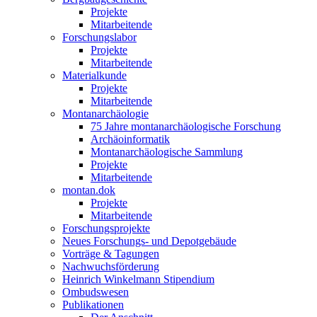
Projekte
Mitarbeitende
Forschungslabor
Projekte
Mitarbeitende
Materialkunde
Projekte
Mitarbeitende
Montanarchäologie
75 Jahre montanarchäologische Forschung
Archäoinformatik
Montanarchäologische Sammlung
Projekte
Mitarbeitende
montan.dok
Projekte
Mitarbeitende
Forschungsprojekte
Neues Forschungs- und Depotgebäude
Vorträge & Tagungen
Nachwuchsförderung
Heinrich Winkelmann Stipendium
Ombudswesen
Publikationen