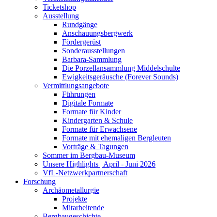
Ticketshop
Ausstellung
Rundgänge
Anschauungsbergwerk
Fördergerüst
Sonderausstellungen
Barbara-Sammlung
Die Porzellansammlung Middelschulte
Ewigkeitsgeräusche (Forever Sounds)
Vermittlungsangebote
Führungen
Digitale Formate
Formate für Kinder
Kindergarten & Schule
Formate für Erwachsene
Formate mit ehemaligen Bergleuten
Vorträge & Tagungen
Sommer im Bergbau-Museum
Unsere Highlights | April - Juni 2026
VfL-Netzwerkpartnerschaft
Forschung
Archäometallurgie
Projekte
Mitarbeitende
Bergbaugeschichte