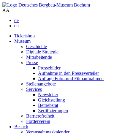
A
A
de
en
Ticketshop
Museum
Geschichte
Digitale Strategie
Mitarbeitende
Presse
Pressebilder
Aufnahme in den Presseverteiler
Anfrage Foto- und Filmaufnahmen
Stellenangebote
Services
Newsletter
Gleichstellung
Betriebsrat
Zertifizierungen
Barrierefreiheit
Förderverein
Besuch
Veranstaltungskalender