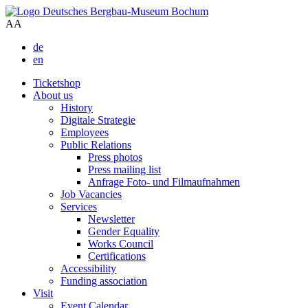
A
A
de
en
Ticketshop
About us
History
Digitale Strategie
Employees
Public Relations
Press photos
Press mailing list
Anfrage Foto- und Filmaufnahmen
Job Vacancies
Services
Newsletter
Gender Equality
Works Council
Certifications
Accessibility
Funding association
Visit
Event Calendar