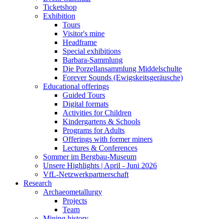
Ticketshop
Exhibition
Tours
Visitor's mine
Headframe
Special exhibitions
Barbara-Sammlung
Die Porzellansammlung Middelschulte
Forever Sounds (Ewigskeitsgeräusche)
Educational offerings
Guided Tours
Digital formats
Activities for Children
Kindergartens & Schools
Programs for Adults
Offerings with former miners
Lectures & Conferences
Sommer im Bergbau-Museum
Unsere Highlights | April - Juni 2026
VfL-Netzwerkpartnerschaft
Research
Archaeometallurgy
Projects
Team
Mining history