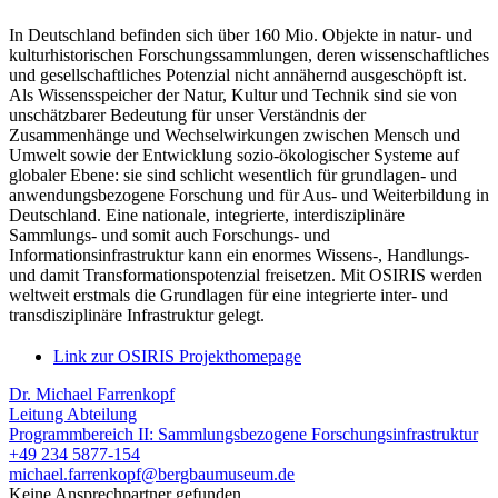
In Deutschland befinden sich über 160 Mio. Objekte in natur- und
kulturhistorischen Forschungssammlungen, deren wissenschaftliches
und gesellschaftliches Potenzial nicht annähernd ausgeschöpft ist.
Als Wissensspeicher der Natur, Kultur und Technik sind sie von
unschätzbarer Bedeutung für unser Verständnis der
Zusammenhänge und Wechselwirkungen zwischen Mensch und
Umwelt sowie der Entwicklung sozio-ökologischer Systeme auf
globaler Ebene: sie sind schlicht wesentlich für grundlagen- und
anwendungsbezogene Forschung und für Aus- und Weiterbildung in
Deutschland. Eine nationale, integrierte, interdisziplinäre
Sammlungs- und somit auch Forschungs- und
Informationsinfrastruktur kann ein enormes Wissens-, Handlungs-
und damit Transformationspotenzial freisetzen. Mit OSIRIS werden
weltweit erstmals die Grundlagen für eine integrierte inter- und
transdisziplinäre Infrastruktur gelegt.
Link zur OSIRIS Projekthomepage
Dr. Michael Farrenkopf
Leitung Abteilung
Programmbereich II: Sammlungsbezogene Forschungsinfrastruktur
+49 234 5877-154
michael.farrenkopf@bergbaumuseum.de
Keine Ansprechpartner gefunden