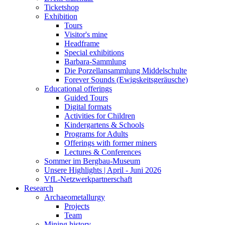
Ticketshop
Exhibition
Tours
Visitor's mine
Headframe
Special exhibitions
Barbara-Sammlung
Die Porzellansammlung Middelschulte
Forever Sounds (Ewigskeitsgeräusche)
Educational offerings
Guided Tours
Digital formats
Activities for Children
Kindergartens & Schools
Programs for Adults
Offerings with former miners
Lectures & Conferences
Sommer im Bergbau-Museum
Unsere Highlights | April - Juni 2026
VfL-Netzwerkpartnerschaft
Research
Archaeometallurgy
Projects
Team
Mining history