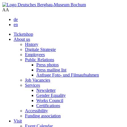
A
A
de
en
Ticketshop
About us
History
Digitale Strategie
Employees
Public Relations
Press photos
Press mailing list
Anfrage Foto- und Filmaufnahmen
Job Vacancies
Services
Newsletter
Gender Equality
Works Council
Certifications
Accessibility
Funding association
Visit
Event Calendar