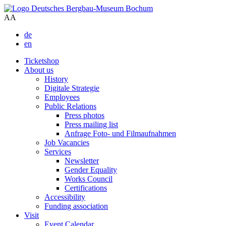
A
A
de
en
Ticketshop
About us
History
Digitale Strategie
Employees
Public Relations
Press photos
Press mailing list
Anfrage Foto- und Filmaufnahmen
Job Vacancies
Services
Newsletter
Gender Equality
Works Council
Certifications
Accessibility
Funding association
Visit
Event Calendar