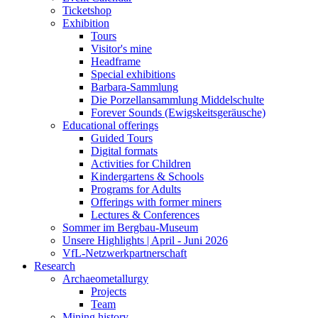
Ticketshop
Exhibition
Tours
Visitor's mine
Headframe
Special exhibitions
Barbara-Sammlung
Die Porzellansammlung Middelschulte
Forever Sounds (Ewigskeitsgeräusche)
Educational offerings
Guided Tours
Digital formats
Activities for Children
Kindergartens & Schools
Programs for Adults
Offerings with former miners
Lectures & Conferences
Sommer im Bergbau-Museum
Unsere Highlights | April - Juni 2026
VfL-Netzwerkpartnerschaft
Research
Archaeometallurgy
Projects
Team
Mining history