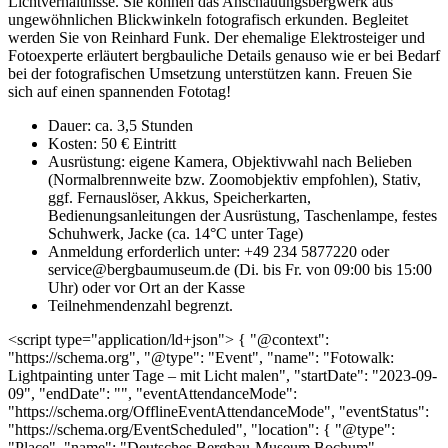
Lichtverhältnisse. Sie können das Anschauungsbergwerk aus
ungewöhnlichen Blickwinkeln fotografisch erkunden. Begleitet
werden Sie von Reinhard Funk. Der ehemalige Elektrosteiger und
Fotoexperte erläutert bergbauliche Details genauso wie er bei Bedarf
bei der fotografischen Umsetzung unterstützen kann. Freuen Sie
sich auf einen spannenden Fototag!
Dauer: ca. 3,5 Stunden
Kosten: 50 € Eintritt
Ausrüstung: eigene Kamera, Objektivwahl nach Belieben
(Normalbrennweite bzw. Zoomobjektiv empfohlen), Stativ,
ggf. Fernauslöser, Akkus, Speicherkarten,
Bedienungsanleitungen der Ausrüstung, Taschenlampe, festes
Schuhwerk, Jacke (ca. 14°C unter Tage)
Anmeldung erforderlich unter: +49 234 5877220 oder
service@bergbaumuseum.de (Di. bis Fr. von 09:00 bis 15:00
Uhr) oder vor Ort an der Kasse
Teilnehmendenzahl begrenzt.
<script type="application/ld+json"> { "@context":
"https://schema.org", "@type": "Event", "name": "Fotowalk:
Lightpainting unter Tage – mit Licht malen", "startDate": "2023-09-
09", "endDate": "", "eventAttendanceMode":
"https://schema.org/OfflineEventAttendanceMode", "eventStatus":
"https://schema.org/EventScheduled", "location": { "@type":
"Place", "name": "Deutsches Bergbau-Museum Bochum",