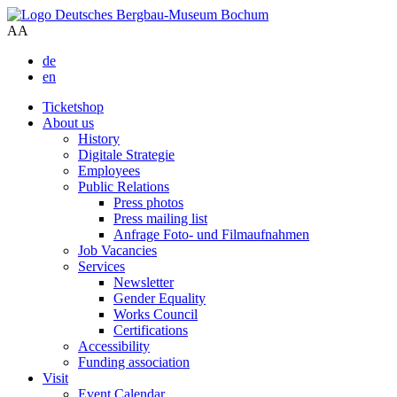
A
A
de
en
Ticketshop
About us
History
Digitale Strategie
Employees
Public Relations
Press photos
Press mailing list
Anfrage Foto- und Filmaufnahmen
Job Vacancies
Services
Newsletter
Gender Equality
Works Council
Certifications
Accessibility
Funding association
Visit
Event Calendar