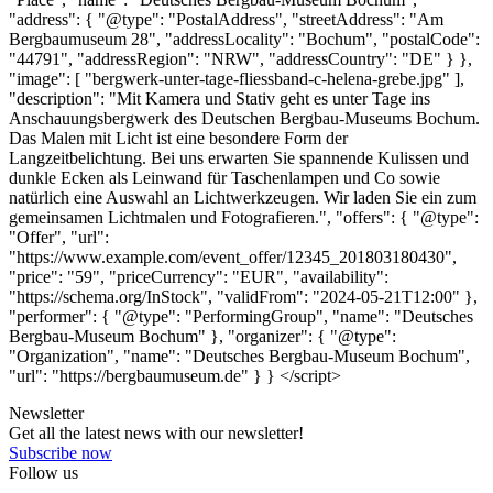
"address": { "@type": "PostalAddress", "streetAddress": "Am
Bergbaumuseum 28", "addressLocality": "Bochum", "postalCode":
"44791", "addressRegion": "NRW", "addressCountry": "DE" } },
"image": [ "bergwerk-unter-tage-fliessband-c-helena-grebe.jpg" ],
"description": "Mit Kamera und Stativ geht es unter Tage ins
Anschauungsbergwerk des Deutschen Bergbau-Museums Bochum.
Das Malen mit Licht ist eine besondere Form der
Langzeitbelichtung. Bei uns erwarten Sie spannende Kulissen und
dunkle Ecken als Leinwand für Taschenlampen und Co sowie
natürlich eine Auswahl an Lichtwerkzeugen. Wir laden Sie ein zum
gemeinsamen Lichtmalen und Fotografieren.", "offers": { "@type":
"Offer", "url":
"https://www.example.com/event_offer/12345_201803180430",
"price": "59", "priceCurrency": "EUR", "availability":
"https://schema.org/InStock", "validFrom": "2024-05-21T12:00" },
"performer": { "@type": "PerformingGroup", "name": "Deutsches
Bergbau-Museum Bochum" }, "organizer": { "@type":
"Organization", "name": "Deutsches Bergbau-Museum Bochum",
"url": "https://bergbaumuseum.de" } } </script>
Newsletter
Get all the latest news with our newsletter!
Subscribe now
Follow us