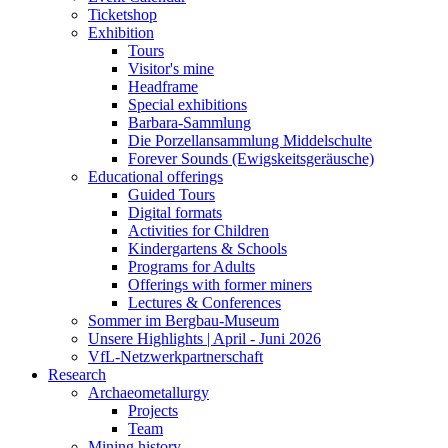
Ticketshop
Exhibition
Tours
Visitor's mine
Headframe
Special exhibitions
Barbara-Sammlung
Die Porzellansammlung Middelschulte
Forever Sounds (Ewigskeitsgeräusche)
Educational offerings
Guided Tours
Digital formats
Activities for Children
Kindergartens & Schools
Programs for Adults
Offerings with former miners
Lectures & Conferences
Sommer im Bergbau-Museum
Unsere Highlights | April - Juni 2026
VfL-Netzwerkpartnerschaft
Research
Archaeometallurgy
Projects
Team
Mining history