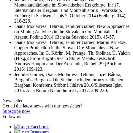
Montanarchäologie im Slowakischen Erzgebirge. In: 17.
Internationaler Bergbau- und Montanhistorik –Workshop,
Freiberg in Sachsen, 1. bis 5. Oktober 2014 (Freiberg2014),
218-226.
Diana Modarressi-Tehrani, Jennifer Garner, New Approaches
on Mining Activities in the Slovakian Ore Mountains. In:
Argenti Fodina 2014 (Banska Štiavnica 2015), 45-57.
Diana Modarressi-Tehrani, Jennifer Garner, Martin Kvietok,
Copper Production in the Slovak Ore Mountains – New
Approaches. In: G. Körlin, M. Prange, Th. Stöllner, Ü. Yalcin
(Hrsg.): From Bright Ores to Shiny Metals. Festschrift
Andreas Hauptmann. Der Anschnitt, Beiheft 29 (Bochum
2016) 109-123.
Jennifer Garner, Diana Modarressi-Tehrani, Jozef Bátora,
Bergauf – Bergab – Die Suche nach dem bronzezeitlichen
Bergbau. Konferenz Stříbrná Jihlava 2016/Silbernes Iglau
2016. Acta Rerum Naturalium 21, 2017, 209-230.
Newsletter
Get all the latest news with our newsletter!
Subscribe now
Follow us