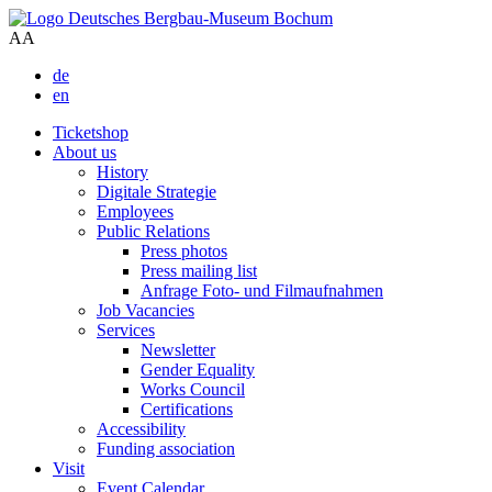
A
A
de
en
Ticketshop
About us
History
Digitale Strategie
Employees
Public Relations
Press photos
Press mailing list
Anfrage Foto- und Filmaufnahmen
Job Vacancies
Services
Newsletter
Gender Equality
Works Council
Certifications
Accessibility
Funding association
Visit
Event Calendar