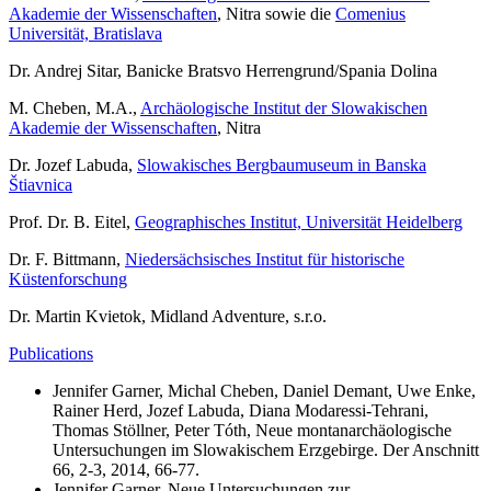
Akademie der Wissenschaften
, Nitra sowie die
Comenius
Universität, Bratislava
Dr. Andrej Sitar, Banicke Bratsvo Herrengrund/Spania Dolina
M. Cheben, M.A.,
Archäologische Institut der Slowakischen
Akademie der Wissenschaften
, Nitra
Dr. Jozef Labuda,
Slowakisches Bergbaumuseum in Banska
Štiavnica
Prof. Dr. B. Eitel,
Geographisches Institut, Universität Heidelberg
Dr. F. Bittmann,
Niedersächsisches Institut für historische
Küstenforschung
Dr. Martin Kvietok, Midland Adventure, s.r.o.
Publications
Jennifer Garner, Michal Cheben, Daniel Demant, Uwe Enke,
Rainer Herd, Jozef Labuda, Diana Modaressi-Tehrani,
Thomas Stöllner, Peter Tóth, Neue montanarchäologische
Untersuchungen im Slowakischem Erzgebirge. Der Anschnitt
66, 2-3, 2014, 66-77.
Jennifer Garner, Neue Untersuchungen zur