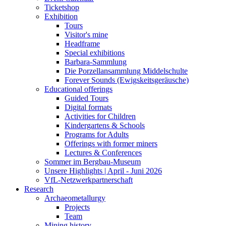
Ticketshop
Exhibition
Tours
Visitor's mine
Headframe
Special exhibitions
Barbara-Sammlung
Die Porzellansammlung Middelschulte
Forever Sounds (Ewigskeitsgeräusche)
Educational offerings
Guided Tours
Digital formats
Activities for Children
Kindergartens & Schools
Programs for Adults
Offerings with former miners
Lectures & Conferences
Sommer im Bergbau-Museum
Unsere Highlights | April - Juni 2026
VfL-Netzwerkpartnerschaft
Research
Archaeometallurgy
Projects
Team
Mining history