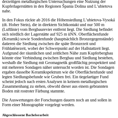
derzeitigen metallurgischen Untersuchungen eine Nutzung der
Kupferlagerstätten in den Regionen Špania Dolina und L’ubietova
nahe.
In den Fokus rückte ab 2016 die Höhensiedlung L’ubietova-Vysoká
(dt. Hoher Stein), die in direktem Sichtkontakt und nur 500 m
(Luftlinie) vom Bergbaurevier entfernt liegt. Die Siedlung befindet
sich nördlich der Lagerstätte auf 925 m üNN. Oberflächenfunde
(Keramik) sowie Sondenfunde (hauptsächlich Bronzegegenstände)
datieren die Siedlung zwischen die späte Bronzezeit und
Frühlatènezeit, wobei der Schwerpunkt auf der Hallstattzeit liegt.
Aufgrund der räumlichen und zeitlichen Nähe zum Kupferbergbau
könnte eine Verbindung zwischen Bergbau und Siedlung bestehen,
weshalb die Siedlung mit Geomagnetik großflächig prospektiert und
mit mehreren Sondagen näher untersucht worden ist. Die Sondagen
ergaben dasselbe Keramikspektrum wie die Oberflächenfunde und
legten Siedlungsbefunde wie Gruben frei. Ein tiegelartiger Fund
scheint jedoch nach ersten Analysen in keinem metallurgischen
Zusammenhang zu stehen, obwohl dieser aus einem gebrannten
Boden mit rostroter Färbung stammte.
Die Auswertungen der Forschungen dauern noch an und sollen in
Form einer Monographie vorgelegt werden.
Abgeschlossene Bachelorarbeit