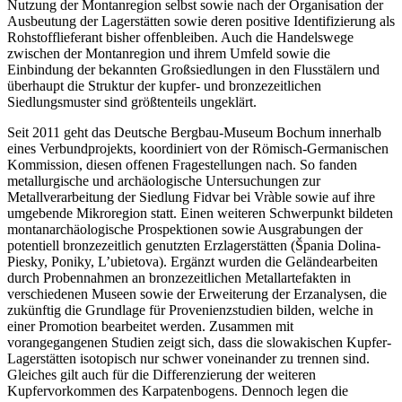
Nutzung der Montanregion selbst sowie nach der Organisation der
Ausbeutung der Lagerstätten sowie deren positive Identifizierung als
Rohstofflieferant bisher offenbleiben. Auch die Handelswege
zwischen der Montanregion und ihrem Umfeld sowie die
Einbindung der bekannten Großsiedlungen in den Flusstälern und
überhaupt die Struktur der kupfer- und bronzezeitlichen
Siedlungsmuster sind größtenteils ungeklärt.
Seit 2011 geht das Deutsche Bergbau-Museum Bochum innerhalb
eines Verbundprojekts, koordiniert von der Römisch-Germanischen
Kommission, diesen offenen Fragestellungen nach. So fanden
metallurgische und archäologische Untersuchungen zur
Metallverarbeitung der Siedlung Fidvar bei Vràble sowie auf ihre
umgebende Mikroregion statt. Einen weiteren Schwerpunkt bildeten
montanarchäologische Prospektionen sowie Ausgrabungen der
potentiell bronzezeitlich genutzten Erzlagerstätten (Špania Dolina-
Piesky, Poniky, L’ubietova). Ergänzt wurden die Geländearbeiten
durch Probennahmen an bronzezeitlichen Metallartefakten in
verschiedenen Museen sowie der Erweiterung der Erzanalysen, die
zukünftig die Grundlage für Provenienzstudien bilden, welche in
einer Promotion bearbeitet werden. Zusammen mit
vorangegangenen Studien zeigt sich, dass die slowakischen Kupfer-
Lagerstätten isotopisch nur schwer voneinander zu trennen sind.
Gleiches gilt auch für die Differenzierung der weiteren
Kupfervorkommen des Karpatenbogens. Dennoch legen die