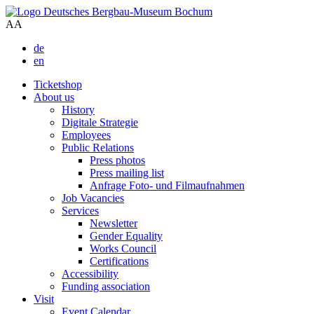
A
A
de
en
Ticketshop
About us
History
Digitale Strategie
Employees
Public Relations
Press photos
Press mailing list
Anfrage Foto- und Filmaufnahmen
Job Vacancies
Services
Newsletter
Gender Equality
Works Council
Certifications
Accessibility
Funding association
Visit
Event Calendar