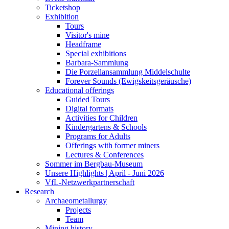
Ticketshop
Exhibition
Tours
Visitor's mine
Headframe
Special exhibitions
Barbara-Sammlung
Die Porzellansammlung Middelschulte
Forever Sounds (Ewigskeitsgeräusche)
Educational offerings
Guided Tours
Digital formats
Activities for Children
Kindergartens & Schools
Programs for Adults
Offerings with former miners
Lectures & Conferences
Sommer im Bergbau-Museum
Unsere Highlights | April - Juni 2026
VfL-Netzwerkpartnerschaft
Research
Archaeometallurgy
Projects
Team
Mining history