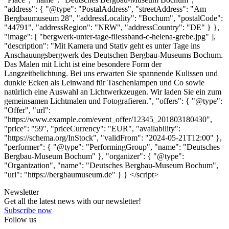
"address": { "@type": "PostalAddress", "streetAddress": "Am
Bergbaumuseum 28", "addressLocality": "Bochum", "postalCode":
"44791", "addressRegion": "NRW", "addressCountry": "DE" } },
"image": [ "bergwerk-unter-tage-fliessband-c-helena-grebe.jpg" ],
"description": "Mit Kamera und Stativ geht es unter Tage ins
Anschauungsbergwerk des Deutschen Bergbau-Museums Bochum.
Das Malen mit Licht ist eine besondere Form der
Langzeitbelichtung. Bei uns erwarten Sie spannende Kulissen und
dunkle Ecken als Leinwand für Taschenlampen und Co sowie
natürlich eine Auswahl an Lichtwerkzeugen. Wir laden Sie ein zum
gemeinsamen Lichtmalen und Fotografieren.", "offers": { "@type":
"Offer", "url":
"https://www.example.com/event_offer/12345_201803180430",
"price": "59", "priceCurrency": "EUR", "availability":
"https://schema.org/InStock", "validFrom": "2024-05-21T12:00" },
"performer": { "@type": "PerformingGroup", "name": "Deutsches
Bergbau-Museum Bochum" }, "organizer": { "@type":
"Organization", "name": "Deutsches Bergbau-Museum Bochum",
"url": "https://bergbaumuseum.de" } } </script>
Newsletter
Get all the latest news with our newsletter!
Subscribe now
Follow us