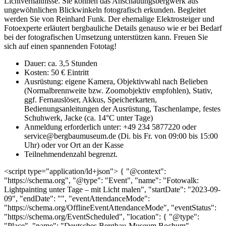
Lichtverhältnisse. Sie können das Anschauungsbergwerk aus
ungewöhnlichen Blickwinkeln fotografisch erkunden. Begleitet
werden Sie von Reinhard Funk. Der ehemalige Elektrosteiger und
Fotoexperte erläutert bergbauliche Details genauso wie er bei Bedarf
bei der fotografischen Umsetzung unterstützen kann. Freuen Sie
sich auf einen spannenden Fototag!
Dauer: ca. 3,5 Stunden
Kosten: 50 € Eintritt
Ausrüstung: eigene Kamera, Objektivwahl nach Belieben
(Normalbrennweite bzw. Zoomobjektiv empfohlen), Stativ,
ggf. Fernauslöser, Akkus, Speicherkarten,
Bedienungsanleitungen der Ausrüstung, Taschenlampe, festes
Schuhwerk, Jacke (ca. 14°C unter Tage)
Anmeldung erforderlich unter: +49 234 5877220 oder
service@bergbaumuseum.de (Di. bis Fr. von 09:00 bis 15:00
Uhr) oder vor Ort an der Kasse
Teilnehmendenzahl begrenzt.
<script type="application/ld+json"> { "@context":
"https://schema.org", "@type": "Event", "name": "Fotowalk:
Lightpainting unter Tage – mit Licht malen", "startDate": "2023-09-
09", "endDate": "", "eventAttendanceMode":
"https://schema.org/OfflineEventAttendanceMode", "eventStatus":
"https://schema.org/EventScheduled", "location": { "@type":
"Place", "name": "Deutsches Bergbau-Museum Bochum",