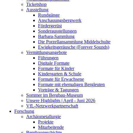
Ticketshop
Ausstellung
Rundgänge
Anschauungsbergwerk
Fördergerüst
Sonderausstellungen
Barbara-Sammlung
Die Porzellansammlung Middelschulte
Ewigkeitsgeräusche (Forever Sounds)
Vermittlungsangebote
Führungen
Digitale Formate
Formate für Kinder
Kindergarten & Schule
Formate für Erwachsene
Formate mit ehemaligen Bergleuten
Vorträge & Tagungen
Sommer im Bergbau-Museum
Unsere Highlights | April - Juni 2026
VfL-Netzwerkpartnerschaft
Forschung
Archäometallurgie
Projekte
Mitarbeitende
Bergbaugeschichte