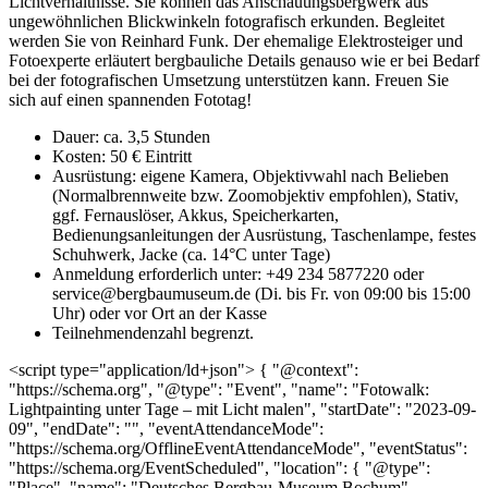
Lichtverhältnisse. Sie können das Anschauungsbergwerk aus
ungewöhnlichen Blickwinkeln fotografisch erkunden. Begleitet
werden Sie von Reinhard Funk. Der ehemalige Elektrosteiger und
Fotoexperte erläutert bergbauliche Details genauso wie er bei Bedarf
bei der fotografischen Umsetzung unterstützen kann. Freuen Sie
sich auf einen spannenden Fototag!
Dauer: ca. 3,5 Stunden
Kosten: 50 € Eintritt
Ausrüstung: eigene Kamera, Objektivwahl nach Belieben
(Normalbrennweite bzw. Zoomobjektiv empfohlen), Stativ,
ggf. Fernauslöser, Akkus, Speicherkarten,
Bedienungsanleitungen der Ausrüstung, Taschenlampe, festes
Schuhwerk, Jacke (ca. 14°C unter Tage)
Anmeldung erforderlich unter: +49 234 5877220 oder
service@bergbaumuseum.de (Di. bis Fr. von 09:00 bis 15:00
Uhr) oder vor Ort an der Kasse
Teilnehmendenzahl begrenzt.
<script type="application/ld+json"> { "@context":
"https://schema.org", "@type": "Event", "name": "Fotowalk:
Lightpainting unter Tage – mit Licht malen", "startDate": "2023-09-
09", "endDate": "", "eventAttendanceMode":
"https://schema.org/OfflineEventAttendanceMode", "eventStatus":
"https://schema.org/EventScheduled", "location": { "@type":
"Place", "name": "Deutsches Bergbau-Museum Bochum",