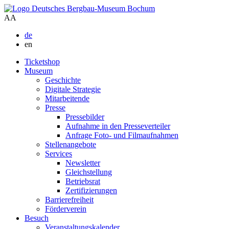
A
A
de
en
Ticketshop
Museum
Geschichte
Digitale Strategie
Mitarbeitende
Presse
Pressebilder
Aufnahme in den Presseverteiler
Anfrage Foto- und Filmaufnahmen
Stellenangebote
Services
Newsletter
Gleichstellung
Betriebsrat
Zertifizierungen
Barrierefreiheit
Förderverein
Besuch
Veranstaltungskalender