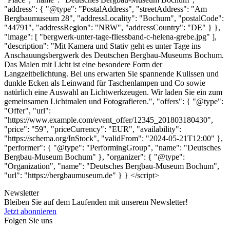
"address": { "@type": "PostalAddress", "streetAddress": "Am
Bergbaumuseum 28", "addressLocality": "Bochum", "postalCode":
"44791", "addressRegion": "NRW", "addressCountry": "DE" } },
"image": [ "bergwerk-unter-tage-fliessband-c-helena-grebe.jpg" ],
"description": "Mit Kamera und Stativ geht es unter Tage ins
Anschauungsbergwerk des Deutschen Bergbau-Museums Bochum.
Das Malen mit Licht ist eine besondere Form der
Langzeitbelichtung. Bei uns erwarten Sie spannende Kulissen und
dunkle Ecken als Leinwand für Taschenlampen und Co sowie
natürlich eine Auswahl an Lichtwerkzeugen. Wir laden Sie ein zum
gemeinsamen Lichtmalen und Fotografieren.", "offers": { "@type":
"Offer", "url":
"https://www.example.com/event_offer/12345_201803180430",
"price": "59", "priceCurrency": "EUR", "availability":
"https://schema.org/InStock", "validFrom": "2024-05-21T12:00" },
"performer": { "@type": "PerformingGroup", "name": "Deutsches
Bergbau-Museum Bochum" }, "organizer": { "@type":
"Organization", "name": "Deutsches Bergbau-Museum Bochum",
"url": "https://bergbaumuseum.de" } } </script>
Newsletter
Bleiben Sie auf dem Laufenden mit unserem Newsletter!
Jetzt abonnieren
Folgen Sie uns