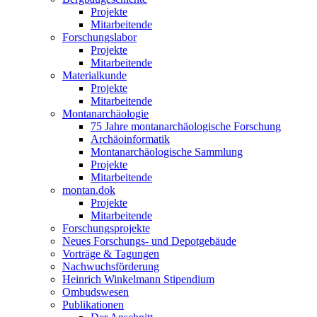
Projekte
Mitarbeitende
Forschungslabor
Projekte
Mitarbeitende
Materialkunde
Projekte
Mitarbeitende
Montanarchäologie
75 Jahre montanarchäologische Forschung
Archäoinformatik
Montanarchäologische Sammlung
Projekte
Mitarbeitende
montan.dok
Projekte
Mitarbeitende
Forschungsprojekte
Neues Forschungs- und Depotgebäude
Vorträge & Tagungen
Nachwuchsförderung
Heinrich Winkelmann Stipendium
Ombudswesen
Publikationen