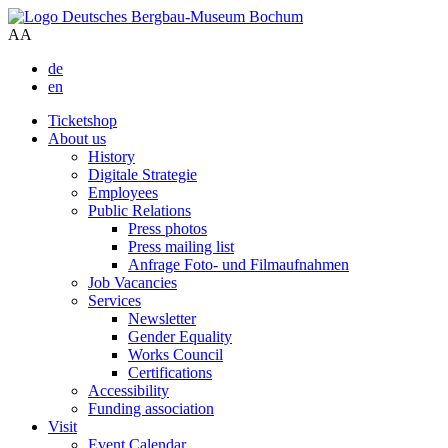
A
A
de
en
Ticketshop
About us
History
Digitale Strategie
Employees
Public Relations
Press photos
Press mailing list
Anfrage Foto- und Filmaufnahmen
Job Vacancies
Services
Newsletter
Gender Equality
Works Council
Certifications
Accessibility
Funding association
Visit
Event Calendar