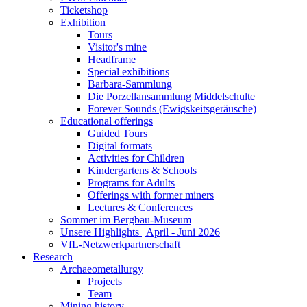
Ticketshop
Exhibition
Tours
Visitor's mine
Headframe
Special exhibitions
Barbara-Sammlung
Die Porzellansammlung Middelschulte
Forever Sounds (Ewigskeitsgeräusche)
Educational offerings
Guided Tours
Digital formats
Activities for Children
Kindergartens & Schools
Programs for Adults
Offerings with former miners
Lectures & Conferences
Sommer im Bergbau-Museum
Unsere Highlights | April - Juni 2026
VfL-Netzwerkpartnerschaft
Research
Archaeometallurgy
Projects
Team
Mining history