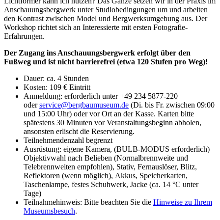
Lichtformer kann ich nutzen? Das Ganze setzen wir in der Praxis im
Anschauungsbergwerk unter Studiobedingungen um und arbeiten
den Kontrast zwischen Model und Bergwerksumgebung aus. Der
Workshop richtet sich an Interessierte mit ersten Fotografie-
Erfahrungen.
Der Zugang ins Anschauungsbergwerk erfolgt über den
Fußweg und ist nicht barrierefrei (etwa 120 Stufen pro Weg)!
Dauer: ca. 4 Stunden
Kosten: 109 € Eintritt
Anmeldung: erforderlich unter +49 234 5877-220
oder
service
@
bergbaumuseum.de
(Di. bis Fr. zwischen 09:00
und 15:00 Uhr) oder vor Ort an der Kasse. Karten bitte
spätestens 30 Minuten vor Veranstaltungsbeginn abholen,
ansonsten erlischt die Reservierung.
Teilnehmendenzahl begrenzt
Ausrüstung: eigene Kamera, (BULB-MODUS erforderlich)
Objektivwahl nach Belieben (Normalbrennweite und
Telebrennweiten empfohlen), Stativ, Fernauslöser, Blitz,
Reflektoren (wenn möglich),
Akkus, Speicherkarten,
Taschenlampe, festes Schuhwerk, Jacke (ca. 14 °C unter
Tage)
Teilnahmehinweis: Bitte beachten Sie die
Hinweise zu Ihrem
Museumsbesuch
.