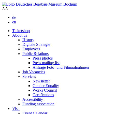
A
A
de
en
Ticketshop
About us
History
Digitale Strategie
Employees
Public Relations
Press photos
Press mailing list
Anfrage Foto- und Filmaufnahmen
Job Vacancies
Services
Newsletter
Gender Equality
Works Council
Certifications
Accessibility
Funding association
Visit
Event Calendar