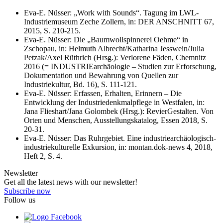
Eva-E. Nüsser: „Work with Sounds“. Tagung im LWL-
Industriemuseum Zeche Zollern, in: DER ANSCHNITT 67,
2015, S. 210-215.
Eva-E. Nüsser: Die „Baumwollspinnerei Oehme“ in
Zschopau, in: Helmuth Albrecht/Katharina Jesswein/Julia
Petzak/Axel Rüthrich (Hrsg.): Verlorene Fäden, Chemnitz
2016 (= INDUSTRIEarchäologie – Studien zur Erforschung,
Dokumentation und Bewahrung von Quellen zur
Industriekultur, Bd. 16), S. 111-121.
Eva-E. Nüsser: Erfassen, Erhalten, Erinnern – Die
Entwicklung der Industriedenkmalpflege in Westfalen, in:
Jana Flieshart/Jana Golombek (Hrsg.): RevierGestalten. Von
Orten und Menschen, Ausstellungskatalog, Essen 2018, S.
20-31.
Eva-E. Nüsser: Das Ruhrgebiet. Eine industriearchäologisch-
industriekulturelle Exkursion, in: montan.dok-news 4, 2018,
Heft 2, S. 4.
Newsletter
Get all the latest news with our newsletter!
Subscribe now
Follow us