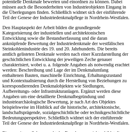
potentielle Denkmale bewerten und einordnen zu können. Dabei
müssen auch die Besonderheiten von Industrieobjekten Eingang in
die Überlegungen finden. Schließlich widmet sich der einführende
Teil der Genese der Industriedenkmalpflege in Nordrhein-Westfalen.
Den Hauptaspekt der Arbeit bilden die grundlegende
Kategorisierung der industriellen und architektonischen
Entwicklung sowie die Bestandserfassung und die daran
anknüpfende Bewertung der Industriedenkmale der westfälischen
Steinkohlenindustrie des 19. und 20. Jahrhunderts. Die bereits
amtlich gelisteten Denkmale werden nach einer Kurzdarstellung der
geschichtlichen Entwicklung der jeweiligen Zeche genauer
charakterisiert, wobei u. a. folgende Angaben als notwendig erachtet
werden: Beschreibung und Lage der im Denkmalumfang
enthaltenen Bauten, maschinelle Einrichtung, Erhaltungszustand
und Kontextualisierung durch die Herstellung von Beziehungen zu
korrespondierenden Denkmalobjekten wie Siedlungen,
Aufbereitungs- oder Infrastrukturanlagen. Ergänzt werden diese
Angaben um eine detaillierte Denkmalbegründung und
industriearchäologische Bewertung, je nach Art des Objektes
beispielsweise im Hinblick auf die historische, architektonische,
landschaftsprägende, sozialgeschichtliche oder technikgeschichtliche
Bedeutungsperspektive. Schließlich widmet sich der einführende
Teil der Genese der Industriedenkmalpflege in Nordrhein-Westfalen.