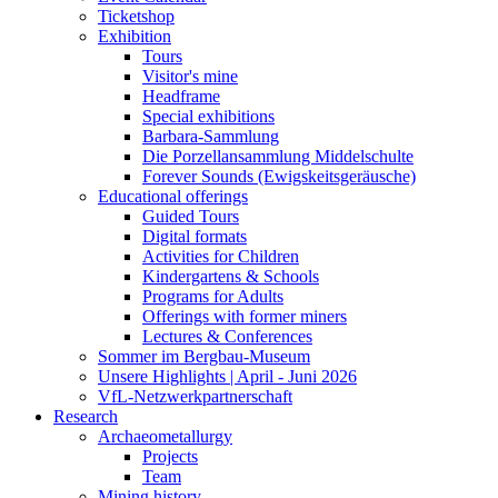
Ticketshop
Exhibition
Tours
Visitor's mine
Headframe
Special exhibitions
Barbara-Sammlung
Die Porzellansammlung Middelschulte
Forever Sounds (Ewigskeitsgeräusche)
Educational offerings
Guided Tours
Digital formats
Activities for Children
Kindergartens & Schools
Programs for Adults
Offerings with former miners
Lectures & Conferences
Sommer im Bergbau-Museum
Unsere Highlights | April - Juni 2026
VfL-Netzwerkpartnerschaft
Research
Archaeometallurgy
Projects
Team
Mining history