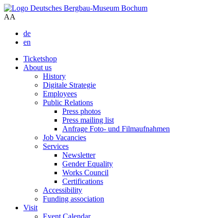
A
A
de
en
Ticketshop
About us
History
Digitale Strategie
Employees
Public Relations
Press photos
Press mailing list
Anfrage Foto- und Filmaufnahmen
Job Vacancies
Services
Newsletter
Gender Equality
Works Council
Certifications
Accessibility
Funding association
Visit
Event Calendar