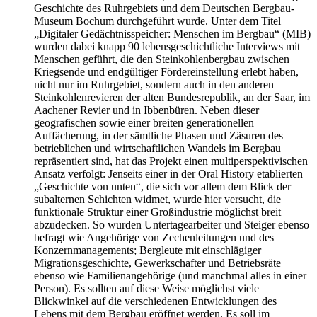
Geschichte des Ruhrgebiets und dem Deutschen Bergbau-
Museum Bochum durchgeführt wurde. Unter dem Titel
„Digitaler Gedächtnisspeicher: Menschen im Bergbau“ (MIB)
wurden dabei knapp 90 lebensgeschichtliche Interviews mit
Menschen geführt, die den Steinkohlenbergbau zwischen
Kriegsende und endgültiger Fördereinstellung erlebt haben,
nicht nur im Ruhrgebiet, sondern auch in den anderen
Steinkohlenrevieren der alten Bundesrepublik, an der Saar, im
Aachener Revier und in Ibbenbüren. Neben dieser
geografischen sowie einer breiten generationellen
Auffächerung, in der sämtliche Phasen und Zäsuren des
betrieblichen und wirtschaftlichen Wandels im Bergbau
repräsentiert sind, hat das Projekt einen multiperspektivischen
Ansatz verfolgt: Jenseits einer in der Oral History etablierten
„Geschichte von unten“, die sich vor allem dem Blick der
subalternen Schichten widmet, wurde hier versucht, die
funktionale Struktur einer Großindustrie möglichst breit
abzudecken. So wurden Untertagearbeiter und Steiger ebenso
befragt wie Angehörige von Zechenleitungen und des
Konzernmanagements; Bergleute mit einschlägiger
Migrationsgeschichte, Gewerkschafter und Betriebsräte
ebenso wie Familienangehörige (und manchmal alles in einer
Person). Es sollten auf diese Weise möglichst viele
Blickwinkel auf die verschiedenen Entwicklungen des
Lebens mit dem Bergbau eröffnet werden. Es soll im