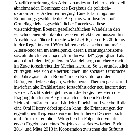
Ausdifferenzierung des Arbeitsmarktes und einer tendenziell
abnehmenden Dominanz des Bergbaus als politisch-
ökonomischer Akteur einherging. Eine Erfahrungs- und
Erinnerungsgeschichte des Bergbaus wird insofern auf
Grundlage lebensgeschichtlicher Interviews diese
vielschichtigen Ebenen gesellschaftlichen Wandels in den
verschiedenen Steinkohlenrevieren reflektieren müssen. Im
Anschluss an ältere Projekte wie LUSIR, deren Erzählfokus
in der Regel in den 1950er Jahren endete, stehen nunmehr
Alterskohor ten im Mittelpunkt, deren Erfahrungshorizonte
sowohl durch den langen „Strukturwandel“ geprägt sind als
auch durch den tiefgreifenden Wandel bergbaulicher Arbeit
im Zuge fortschreitender Mechanisierung. So ist grundsätzlich
zu fragen, wie sich die betrieblichen und sozialen Umbrüche
der Jahre „nach dem Boom“ in den Erzählungen der
Befragten niederschlagen, welche neuen Themen gesetzt und
inwiefern alte Erzählstränge fortgeführt oder neu interpretiert
werden. Nicht zuletzt geht es um die Frage, inwiefern die
Prägung durch den Bergbau auch nach dem Ende der
Steinkohlenförderung an Bindekraft behält und welche Rolle
eine Oral History dabei spielen kann, die Erinnerungen der
eigentlichen Bergbauakteure in den früheren Revieren sicht-
und hörbar zu erhalten. Wir gehen im Folgenden von den
ersten Ergebnissen eines Projektes aus, das zwischen Ende
2014 und Mitte 2018 in Kooperation zwischen der Stiftung