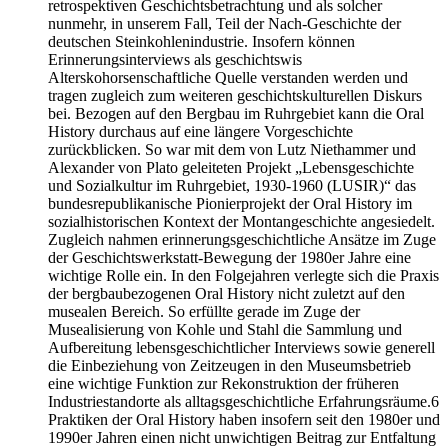
retrospektiven Geschichtsbetrachtung und als solcher
nunmehr, in unserem Fall, Teil der Nach-Geschichte der
deutschen Steinkohlenindustrie. Insofern können
Erinnerungsinterviews als geschichtswis
Alterskohorsenschaftliche Quelle verstanden werden und
tragen zugleich zum weiteren geschichtskulturellen Diskurs
bei. Bezogen auf den Bergbau im Ruhrgebiet kann die Oral
History durchaus auf eine längere Vorgeschichte
zurückblicken. So war mit dem von Lutz Niethammer und
Alexander von Plato geleiteten Projekt „Lebensgeschichte
und Sozialkultur im Ruhrgebiet, 1930-1960 (LUSIR)“ das
bundesrepublikanische Pionierprojekt der Oral History im
sozialhistorischen Kontext der Montangeschichte angesiedelt.
Zugleich nahmen erinnerungsgeschichtliche Ansätze im Zuge
der Geschichtswerkstatt-Bewegung der 1980er Jahre eine
wichtige Rolle ein. In den Folgejahren verlegte sich die Praxis
der bergbaubezogenen Oral History nicht zuletzt auf den
musealen Bereich. So erfüllte gerade im Zuge der
Musealisierung von Kohle und Stahl die Sammlung und
Aufbereitung lebensgeschichtlicher Interviews sowie generell
die Einbeziehung von Zeitzeugen in den Museumsbetrieb
eine wichtige Funktion zur Rekonstruktion der früheren
Industriestandorte als alltagsgeschichtliche Erfahrungsräume.6
Praktiken der Oral History haben insofern seit den 1980er und
1990er Jahren einen nicht unwichtigen Beitrag zur Entfaltung