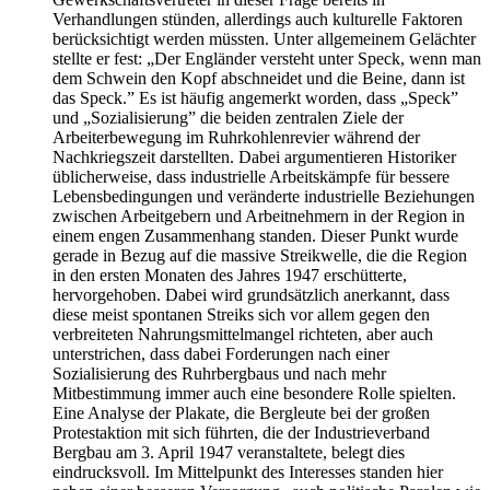
Verhandlungen stünden, allerdings auch kulturelle Faktoren
berücksichtigt werden müssten. Unter allgemeinem Gelächter
stellte er fest: „Der Engländer versteht unter Speck, wenn man
dem Schwein den Kopf abschneidet und die Beine, dann ist
das Speck.” Es ist häufig angemerkt worden, dass „Speck”
und „Sozialisierung” die beiden zentralen Ziele der
Arbeiterbewegung im Ruhrkohlenrevier während der
Nachkriegszeit darstellten. Dabei argumentieren Historiker
üblicherweise, dass industrielle Arbeitskämpfe für bessere
Lebensbedingungen und veränderte industrielle Beziehungen
zwischen Arbeitgebern und Arbeitnehmern in der Region in
einem engen Zusammenhang standen. Dieser Punkt wurde
gerade in Bezug auf die massive Streikwelle, die die Region
in den ersten Monaten des Jahres 1947 erschütterte,
hervorgehoben. Dabei wird grundsätzlich anerkannt, dass
diese meist spontanen Streiks sich vor allem gegen den
verbreiteten Nahrungsmittelmangel richteten, aber auch
unterstrichen, dass dabei Forderungen nach einer
Sozialisierung des Ruhrbergbaus und nach mehr
Mitbestimmung immer auch eine besondere Rolle spielten.
Eine Analyse der Plakate, die Bergleute bei der großen
Protestaktion mit sich führten, die der Industrieverband
Bergbau am 3. April 1947 veranstaltete, belegt dies
eindrucksvoll. Im Mittelpunkt des Interesses standen hier