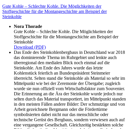
Gute Kohle – Schlechte Kohle. Die Möglichkeiten der
Stoffgeschichte für die Montangeschichte am Beispiel der
Steinkohle
Nora Thorade
Gute Kohle – Schlechte Kohle. Die Möglichkeiten der
Stoffgeschichte für die Montangeschichte am Beispiel der
Steinkohle
Download (PDF)
Das Ende des Steinkohlenbergbaus in Deutschland war 2018
das dominierende Thema im Ruhrgebiet und lenkte auch
überregional den medialen Blick noch einmal auf die
Steinkohle. Am Ende des Jahres wurde das letzte
Kohlenstück feierlich an Bundespräsident Steinmeier
überreicht. Selten stand die Steinkohle als Material so sehr im
Mittelpunkt wie bei der Zeremonie der Übergabe; zugleich
wurde sie nun offiziell vom Wirtschaftsfaktor zum Souvenier.
Die Erinnerung an die Ära der Steinkohle wurde jedoch nur
selten durch das Material transportiert, im Mittelpunkt standen
in den meisten Fällen andere Bilder: Der schmutzige und von
Arbeit gezeichnete Bergmann oder die Fördertürme
symbolisierten dabei nicht nur das menschliche oder
technische Gerüst des Bergbaus, sondern verwiesen auch auf
eine vergangene Gesellschaft. Gleichzeitig bestärkten solche