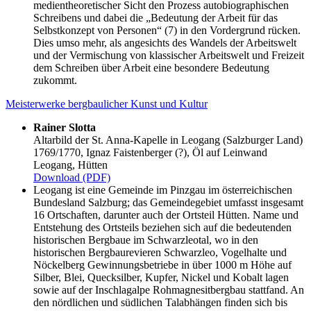
medientheoretischer Sicht den Prozess autobiographischen
Schreibens und dabei die „Bedeutung der Arbeit für das
Selbstkonzept von Personen“ (7) in den Vordergrund rücken.
Dies umso mehr, als angesichts des Wandels der Arbeitswelt
und der Vermischung von klassischer Arbeitswelt und Freizeit
dem Schreiben über Arbeit eine besondere Bedeutung
zukommt.
Meisterwerke bergbaulicher Kunst und Kultur
Rainer Slotta
Altarbild der St. Anna-Kapelle in Leogang (Salzburger Land)
1769/1770, Ignaz Faistenberger (?), Öl auf Leinwand
Leogang, Hütten
Download (PDF)
Leogang ist eine Gemeinde im Pinzgau im österreichischen
Bundesland Salzburg; das Gemeindegebiet umfasst insgesamt
16 Ortschaften, darunter auch der Ortsteil Hütten. Name und
Entstehung des Ortsteils beziehen sich auf die bedeutenden
historischen Bergbaue im Schwarzleotal, wo in den
historischen Bergbaurevieren Schwarzleo, Vogelhalte und
Nöckelberg Gewinnungsbetriebe in über 1000 m Höhe auf
Silber, Blei, Quecksilber, Kupfer, Nickel und Kobalt lagen
sowie auf der Inschlagalpe Rohmagnesitbergbau stattfand. An
den nördlichen und südlichen Talabhängen finden sich bis