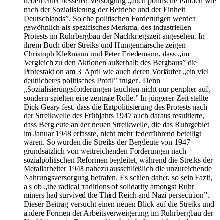
neben einer besseren Versorgung „auch politische Parolen wie
nach der Sozialisierung der Betriebe und der Einheit
Deutschlands”. Solche politischen Forderungen werden
gewöhnlich als spezifisches Merkmal des industriellen
Protests im Ruhrbergbau der Nachkriegszeit angesehen. In
ihrem Buch über Streiks und Hungermärsche zeigen
Christoph Kleßmann und Peter Friedemann, dass „im
Vergleich zu den Aktionen außerhalb des Bergbaus” die
Protestaktion am 3. April wie auch deren Vorläufer „ein viel
deutlicheres politisches Profil” trugen. Denn
„Sozialisierungsforderungen tauchten nicht nur peripher auf,
sondern spielten eine zentrale Rolle.” In jüngerer Zeit stellte
Dick Geary fest, dass die Entpolitisierung des Protests nach
der Streikwelle des Frühjahrs 1947 auch daraus resultierte,
dass Bergleute an der neuen Streikwelle, die das Ruhrgebiet
im Januar 1948 erfasste, nicht mehr federführend beteiligt
waren. So wurden die Streiks der Bergleute von 1947
grundsätzlich von weitreichenden Forderungen nach
sozialpolitischen Reformen begleitet, während die Streiks der
Metallarbeiter 1948 nahezu ausschließlich die unzureichende
Nahrungsversorgung betrafen. Es schien daher, so sein Fazit,
als ob „the radical traditions of solidarity amongst Ruhr
miners had survived the Third Reich and Nazi persecution”.
Dieser Beitrag versucht einen neuen Blick auf die Streiks und
andere Formen der Arbeitsverweigerung im Ruhrbergbau der