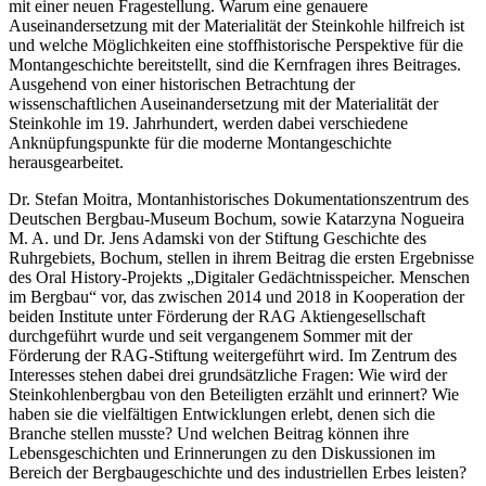
mit einer neuen Fragestellung. Warum eine genauere
Auseinandersetzung mit der Materialität der Steinkohle hilfreich ist
und welche Möglichkeiten eine stoffhistorische Perspektive für die
Montangeschichte bereitstellt, sind die Kernfragen ihres Beitrages.
Ausgehend von einer historischen Betrachtung der
wissenschaftlichen Auseinandersetzung mit der Materialität der
Steinkohle im 19. Jahrhundert, werden dabei verschiedene
Anknüpfungspunkte für die moderne Montangeschichte
herausgearbeitet.
Dr. Stefan Moitra, Montanhistorisches Dokumentationszentrum des
Deutschen Bergbau-Museum Bochum, sowie Katarzyna Nogueira
M. A. und Dr. Jens Adamski von der Stiftung Geschichte des
Ruhrgebiets, Bochum, stellen in ihrem Beitrag die ersten Ergebnisse
des Oral History-Projekts „Digitaler Gedächtnisspeicher. Menschen
im Bergbau“ vor, das zwischen 2014 und 2018 in Kooperation der
beiden Institute unter Förderung der RAG Aktiengesellschaft
durchgeführt wurde und seit vergangenem Sommer mit der
Förderung der RAG-Stiftung weitergeführt wird. Im Zentrum des
Interesses stehen dabei drei grundsätzliche Fragen: Wie wird der
Steinkohlenbergbau von den Beteiligten erzählt und erinnert? Wie
haben sie die vielfältigen Entwicklungen erlebt, denen sich die
Branche stellen musste? Und welchen Beitrag können ihre
Lebensgeschichten und Erinnerungen zu den Diskussionen im
Bereich der Bergbaugeschichte und des industriellen Erbes leisten?