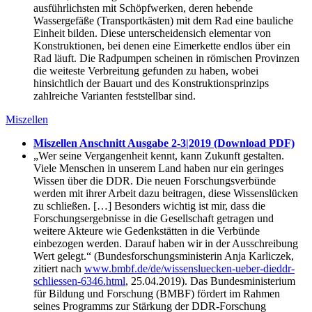
ausführlichsten mit Schöpfwerken, deren hebende
Wassergefäße (Transportkästen) mit dem Rad eine bauliche
Einheit bilden. Diese unterscheidensich elementar von
Konstruktionen, bei denen eine Eimerkette endlos über ein
Rad läuft. Die Radpumpen scheinen in römischen Provinzen
die weiteste Verbreitung gefunden zu haben, wobei
hinsichtlich der Bauart und des Konstruktionsprinzips
zahlreiche Varianten feststellbar sind.
Miszellen
Miszellen Anschnitt Ausgabe 2-3|2019 (Download PDF)
„Wer seine Vergangenheit kennt, kann Zukunft gestalten.
Viele Menschen in unserem Land haben nur ein geringes
Wissen über die DDR. Die neuen Forschungsverbünde
werden mit ihrer Arbeit dazu beitragen, diese Wissenslücken
zu schließen. […] Besonders wichtig ist mir, dass die
Forschungsergebnisse in die Gesellschaft getragen und
weitere Akteure wie Gedenkstätten in die Verbünde
einbezogen werden. Darauf haben wir in der Ausschreibung
Wert gelegt.“ (Bundesforschungsministerin Anja Karliczek,
zitiert nach
www.bmbf.de/de/wissensluecken-ueber-dieddr-
schliessen-6346.html
, 25.04.2019). Das Bundesministerium
für Bildung und Forschung (BMBF) fördert im Rahmen
seines Programms zur Stärkung der DDR-Forschung