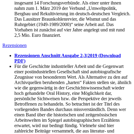
insgesamt 14 Forschungsverbünde. Als einer unter ihnen
nahm zum 1. März 2019 der Verbund „Umweltpolitik,
Bergbau und Rekultivierung im deutsch-deutschen Vergleich.
Das Lausitzer Braunkohlenrevier, die Wismut und das
Ruhrgebiet (1949-1989/2000)“ seine Arbeit auf. Das
Vorhaben ist zunächst auf vier Jahre angelegt und mit rund
2,5 Mio. Euro finanziert.
Rezensionen
Rezensionen Anschnitt Ausgabe 2-3|2019 (Download
PDF)
Für die Geschichte industrieller Arbeit und die Gegenwart
einer postindustriellen Gesellschaft sind autobiografische
Zeugnisse von besonderem Wert. Als Alternative zu den auf
Archivquellen beruhenden „harten“ Fakten stellen sie, ähnlich
wie die gegenwärtig in der Geschichtswissenschaft wieder
hoch gehandelte Oral History, eine Möglichkeit dar,
persönliche Sichtweisen bzw. die Perspektive der jeweils
Betroffenen zu behandeln. So betrachtet ist der Titel des
vorliegenden Bandes durchaus missverständlich. Denn wer
einen Band über die historischen und zeitgenössischen
Arbeitswelten im Spiegel autobiographischen Erzählens
erwartet, wird nur bedingt fündig. Vielmehr sind hier
zahlreiche Beiträge versammelt, die aus literatur- und