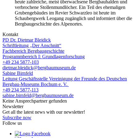
heute zahlreiche, meist überwachsene Bergbauhalden und
verbrochene Stollenmundlöcher. Ein Teil des ehemaligen
Grubengebäudes im Revier Schwarzleo ist heute im
Schaubergwerk Leogang zugänglich und informiert über die
Bergbaugeschichte des Alpenortes.
Kontakt
PD Dr. Dietmar Bleidick
Schriftleitung „Der Anschnitt“
Fachbereich Bergbaugeschichte
Programmbereich I: Grundlagenforschung
+49 234 5877-103
dietmar.bleidick@bergbaumuseum.de
Sabine Birnfeld
Leitung Geschäftsstelle Vereinigung der Freunde des Deutschen
Bergbau-Museums Bochum e. V.
+49 234 5877-113
sabine.birnfeld@bergbaumuseum.de
Keine Ansprechpartner gefunden
Newsletter
Get all the latest news with our newsletter!
Subscribe now
Follow us