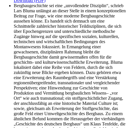
Download (PDF)
Bergbaugeschichte sei eine „unvollendete Disziplin“, schrieb
Lars Bluma unlängst an dieser Stelle in einem konzeptionellen
Beitrag zur Frage, wie eine moderne Bergbaugeschichte
aussehen könne. Es handelt sich demnach um eine
Schnittstelle zahlreicher historischer Teildisziplinen, die sich
über Epochengrenzen und unterschiedliche methodische
Zugänge hinweg auf die spezifischen sozialen, kulturellen,
technischen und wirtschaftlichen Bedingungen des
Montanwesens fokussiert. In Ermangelung einer
gewachsenen, disziplinären Rahmung bleibt die
Bergbaugeschichte damit gewissermaßen offen für die
geschichts- und kulturwissenschaftliche Erweiterung. Bluma
lokalisiert dabei eine Reihe von Feldern, durch die sich
zukünftig neue Blicke ergeben können. Dazu gehören etwa
eine Erweiterung des Raumbegriffs und eine Verstärkung
regionenübergreifender, transnationaler und vergleichender
Perspektiven; eine Hinwendung zur Geschichte von
Produktion und Vermittlung bergbaulichen Wissens– „vor
Ort“ wie auch transnational; ein stoffgeschichtlicher Zugang,
der anschlussfähig an eine historische Material Culture ist;
sowie, gleichsam als Erweiterung der Stoffgeschichte, das
große Feld einer Umweltgeschichte des Bergbaus. Zu einem
ähnlichen Befund kommen die Herausgeber der vierbändigen
„Geschichte des deutschen Bergbaus“ um Klaus Tenfelde, die