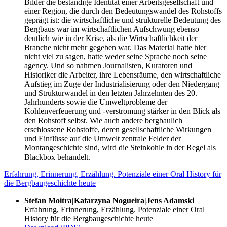
Bilder die beständige Identität einer Arbeitsgesellschaft und
einer Region, die durch den Bedeutungswandel des Rohstoffs
geprägt ist: die wirtschaftliche und strukturelle Bedeutung des
Bergbaus war im wirtschaftlichen Aufschwung ebenso
deutlich wie in der Krise, als die Wirtschaftlichkeit der
Branche nicht mehr gegeben war. Das Material hatte hier
nicht viel zu sagen, hatte weder seine Sprache noch seine
agency. Und so nahmen Journalisten, Kuratoren und
Historiker die Arbeiter, ihre Lebensräume, den wirtschaftliche
Aufstieg im Zuge der Industrialisierung oder den Niedergang
und Strukturwandel in den letzten Jahrzehnten des 20.
Jahrhunderts sowie die Umweltprobleme der
Kohlenverfeuerung und -verstromung stärker in den Blick als
den Rohstoff selbst. Wie auch andere bergbaulich
erschlossene Rohstoffe, deren gesellschaftliche Wirkungen
und Einflüsse auf die Umwelt zentrale Felder der
Montangeschichte sind, wird die Steinkohle in der Regel als
Blackbox behandelt.
Erfahrung, Erinnerung, Erzählung. Potenziale einer Oral History für
die Bergbaugeschichte heute
Stefan Moitra|Katarzyna Nogueira|Jens Adamski
Erfahrung, Erinnerung, Erzählung. Potenziale einer Oral
History für die Bergbaugeschichte heute