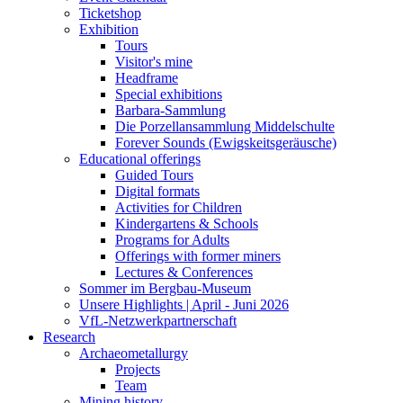
Ticketshop
Exhibition
Tours
Visitor's mine
Headframe
Special exhibitions
Barbara-Sammlung
Die Porzellansammlung Middelschulte
Forever Sounds (Ewigskeitsgeräusche)
Educational offerings
Guided Tours
Digital formats
Activities for Children
Kindergartens & Schools
Programs for Adults
Offerings with former miners
Lectures & Conferences
Sommer im Bergbau-Museum
Unsere Highlights | April - Juni 2026
VfL-Netzwerkpartnerschaft
Research
Archaeometallurgy
Projects
Team
Mining history