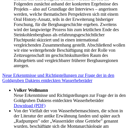
Folgenden zunächst anhand der konkreten Ergebnisse des
Projekts – also auf Grundlage der Interviews – angerissen
werden, welche thematischen Perspektiven sich mit einem
Oral History-Ansatz, teils in der Erweiterung bisheriger
Forschung, für die Bergbaugeschichte ergeben. Zweitens
wird der langwierige Prozess hin zum letztlichen Ende des
Steinkohlenbergbaus als erfahrungsgeschichtlicher
Fluchtpunkt skizziert und in einen international
vergleichenden Zusammenhang gestellt. Abschließend wollen
wir eine weitergehende Beschäftigung mit der Rolle von
Zeitzeugenschaft im geschichtskulturellen Raum des
Ruhrgebiets und vergleichbarer früherer Bergbauregionen
anregen.
Neue Erkenntnisse und Richtigstellungen zur Frage der in den
Goldgruben Dakiens entdeckten Wasserheberäder
Volker Wollmann
Neue Erkenntnisse und Richtigstellungen zur Frage der in den
Goldgruben Dakiens entdeckten Wasserheberäder
Download (PDF)
Von der Vielfalt der von Wasserhebemaschinen, die schon in
der Literatur der antike Erwähnung fanden und später auch
„Radpumpen” oder „Wasserräder ohne Getriebe” genannt
wurden, beschäftigte sich die Montanarchäologie am