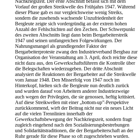
Nachkriegszeit. Der erste Abschnitt befasst sich mit dem
Vorlauf der großen Streikwelle des Frühjahrs 1947. Während
dieser Phase gab es nur vergleichsweise wenig Streiks,
sondern die zusehends wachsende Unzufriedenheit der
Bergleute zeigte sich vordergründig an der extrem hohen
Anzahl der Fehlschichten auf den Zechen. Der Schwerpunkt
des zweiten Abschnitts liegt dann beim Bergarbeiterstreik
1947 und seinen umfangreichen Folgewirkungen. Der
Nahrungsmangel als grundlegender Faktor der
Bergarbeiterproteste zwang den Industrieverband Bergbau zur
Organisation der Veranstaltung am 3. April, doch reichte diese
nicht dazu aus, den Gewerkschaftsführern die Kontrolle über
die Belegschaften wiederzugeben. Der dritte Abschnitt
analysiert die Reaktionen der Bergarbeiter auf die Streikwelle
vom Januar 1948. Den Misserfolg von 1947 noch im
Hinterkopf, hielten sich die Bergleute nun deutlich zurück
und wurden darauf von Arbeitern anderer Industriezweige
auch wegen der Privilegien, die sie genossen, heftig kritisiert.
Auf diese Streikwellen mit einer „bottom-up”-Perspektive
zurückkommend, wirft der Beitrag nicht nur ein neues Licht
auf die vielen Trennlinien innerhalb der
Gewerkschaftsbewegung der Nachkriegszeit, sondern fragt
zugleich eingehend nach den Sozialisierungsbestrebungen
und Solidaritätstraditionen, die der Bergarbeiterschaft an der
Ruhr gerade für diese Phase so oft zugeschrieben wurden.