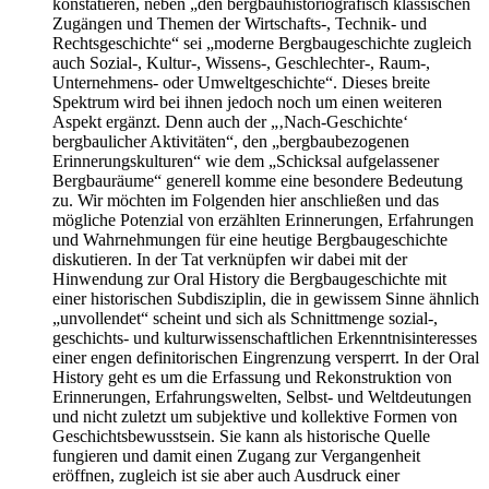
konstatieren, neben „den bergbauhistoriografisch klassischen
Zugängen und Themen der Wirtschafts-, Technik- und
Rechtsgeschichte“ sei „moderne Bergbaugeschichte zugleich
auch Sozial-, Kultur-, Wissens-, Geschlechter-, Raum-,
Unternehmens- oder Umweltgeschichte“. Dieses breite
Spektrum wird bei ihnen jedoch noch um einen weiteren
Aspekt ergänzt. Denn auch der „‚Nach-Geschichte‘
bergbaulicher Aktivitäten“, den „bergbaubezogenen
Erinnerungskulturen“ wie dem „Schicksal aufgelassener
Bergbauräume“ generell komme eine besondere Bedeutung
zu. Wir möchten im Folgenden hier anschließen und das
mögliche Potenzial von erzählten Erinnerungen, Erfahrungen
und Wahrnehmungen für eine heutige Bergbaugeschichte
diskutieren. In der Tat verknüpfen wir dabei mit der
Hinwendung zur Oral History die Bergbaugeschichte mit
einer historischen Subdisziplin, die in gewissem Sinne ähnlich
„unvollendet“ scheint und sich als Schnittmenge sozial-,
geschichts- und kulturwissenschaftlichen Erkenntnisinteresses
einer engen definitorischen Eingrenzung versperrt. In der Oral
History geht es um die Erfassung und Rekonstruktion von
Erinnerungen, Erfahrungswelten, Selbst- und Weltdeutungen
und nicht zuletzt um subjektive und kollektive Formen von
Geschichtsbewusstsein. Sie kann als historische Quelle
fungieren und damit einen Zugang zur Vergangenheit
eröffnen, zugleich ist sie aber auch Ausdruck einer