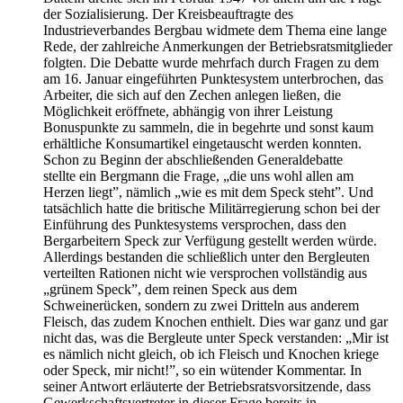
der Sozialisierung. Der Kreisbeauftragte des
Industrieverbandes Bergbau widmete dem Thema eine lange
Rede, der zahlreiche Anmerkungen der Betriebsratsmitglieder
folgten. Die Debatte wurde mehrfach durch Fragen zu dem
am 16. Januar eingeführten Punktesystem unterbrochen, das
Arbeiter, die sich auf den Zechen anlegen ließen, die
Möglichkeit eröffnete, abhängig von ihrer Leistung
Bonuspunkte zu sammeln, die in begehrte und sonst kaum
erhältliche Konsumartikel eingetauscht werden konnten.
Schon zu Beginn der abschließenden Generaldebatte
stellte ein Bergmann die Frage, „die uns wohl allen am
Herzen liegt”, nämlich „wie es mit dem Speck steht”. Und
tatsächlich hatte die britische Militärregierung schon bei der
Einführung des Punktesystems versprochen, dass den
Bergarbeitern Speck zur Verfügung gestellt werden würde.
Allerdings bestanden die schließlich unter den Bergleuten
verteilten Rationen nicht wie versprochen vollständig aus
„grünem Speck”, dem reinen Speck aus dem
Schweinerücken, sondern zu zwei Dritteln aus anderem
Fleisch, das zudem Knochen enthielt. Dies war ganz und gar
nicht das, was die Bergleute unter Speck verstanden: „Mir ist
es nämlich nicht gleich, ob ich Fleisch und Knochen kriege
oder Speck, mir nicht!”, so ein wütender Kommentar. In
seiner Antwort erläuterte der Betriebsratsvorsitzende, dass
Gewerkschaftsvertreter in dieser Frage bereits in