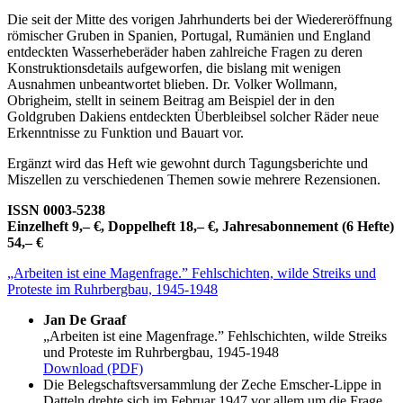
Die seit der Mitte des vorigen Jahrhunderts bei der Wiedereröffnung
römischer Gruben in Spanien, Portugal, Rumänien und England
entdeckten Wasserheberäder haben zahlreiche Fragen zu deren
Konstruktionsdetails aufgeworfen, die bislang mit wenigen
Ausnahmen unbeantwortet blieben. Dr. Volker Wollmann,
Obrigheim, stellt in seinem Beitrag am Beispiel der in den
Goldgruben Dakiens entdeckten Überbleibsel solcher Räder neue
Erkenntnisse zu Funktion und Bauart vor.
Ergänzt wird das Heft wie gewohnt durch Tagungsberichte und
Miszellen zu verschiedenen Themen sowie mehrere Rezensionen.
ISSN 0003-5238
Einzelheft 9,– €, Doppelheft 18,– €, Jahresabonnement (6 Hefte)
54,– €
„Arbeiten ist eine Magenfrage.” Fehlschichten, wilde Streiks und
Proteste im Ruhrbergbau, 1945-1948
Jan De Graaf
„Arbeiten ist eine Magenfrage.” Fehlschichten, wilde Streiks
und Proteste im Ruhrbergbau, 1945-1948
Download (PDF)
Die Belegschaftsversammlung der Zeche Emscher-Lippe in
Datteln drehte sich im Februar 1947 vor allem um die Frage