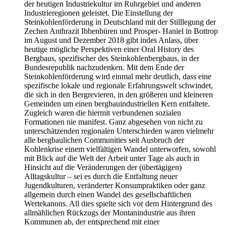
der heutigen Industriekultur im Ruhrgebiet und anderen
Industrieregionen geleistet. Die Einstellung der
Steinkohlenförderung in Deutschland mit der Stilllegung der
Zechen Anthrazit Ibbenbüren und Prosper- Haniel in Bottrop
im August und Dezember 2018 gibt indes Anlass, über
heutige mögliche Perspektiven einer Oral History des
Bergbaus, spezifischer des Steinkohlenbergbaus, in der
Bundesrepublik nachzudenken. Mit dem Ende der
Steinkohlenförderung wird einmal mehr deutlich, dass eine
spezifische lokale und regionale Erfahrungswelt schwindet,
die sich in den Bergrevieren, in den größeren und kleineren
Gemeinden um einen bergbauindustriellen Kern entfaltete.
Zugleich waren die hiermit verbundenen sozialen
Formationen nie manifest. Ganz abgesehen von nicht zu
unterschätzenden regionalen Unterschieden waren vielmehr
alle bergbaulichen Communities seit Ausbruch der
Kohlenkrise einem vielfältigen Wandel unterworfen, sowohl
mit Blick auf die Welt der Arbeit unter Tage als auch in
Hinsicht auf die Veränderungen der (übertägigen)
Alltagskultur – sei es durch die Entfaltung neuer
Jugendkulturen, veränderter Konsumpraktiken oder ganz
allgemein durch einen Wandel des gesellschaftlichen
Wertekanons. All dies spielte sich vor dem Hintergrund des
allmählichen Rückzugs der Montanindustrie aus ihren
Kommunen ab, der entsprechend mit einer