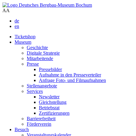
A
A
de
en
Ticketshop
Museum
Geschichte
Digitale Strategie
Mitarbeitende
Presse
Pressebilder
Aufnahme in den Presseverteiler
Anfrage Foto- und Filmaufnahmen
Stellenangebote
Services
Newsletter
Gleichstellung
Betriebsrat
Zertifizierungen
Barrierefreiheit
Förderverein
Besuch
Veranstaltungskalender