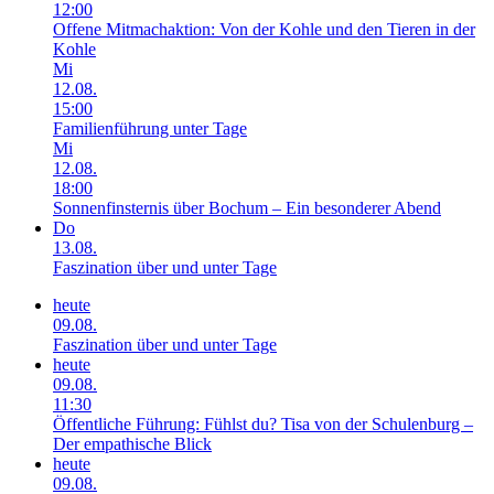
12:00
Offene Mitmachaktion: Von der Kohle und den Tieren in der
Kohle
Mi
12.08.
15:00
Familienführung unter Tage
Mi
12.08.
18:00
Sonnenfinsternis über Bochum – Ein besonderer Abend
Do
13.08.
Faszination über und unter Tage
heute
09.08.
Faszination über und unter Tage
heute
09.08.
11:30
Öffentliche Führung: Fühlst du? Tisa von der Schulenburg –
Der empathische Blick
heute
09.08.