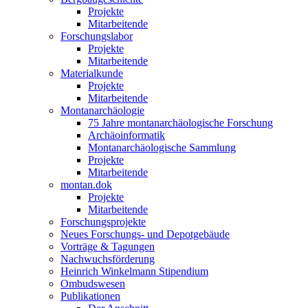
Projekte
Mitarbeitende
Forschungslabor
Projekte
Mitarbeitende
Materialkunde
Projekte
Mitarbeitende
Montanarchäologie
75 Jahre montanarchäologische Forschung
Archäoinformatik
Montanarchäologische Sammlung
Projekte
Mitarbeitende
montan.dok
Projekte
Mitarbeitende
Forschungsprojekte
Neues Forschungs- und Depotgebäude
Vorträge & Tagungen
Nachwuchsförderung
Heinrich Winkelmann Stipendium
Ombudswesen
Publikationen