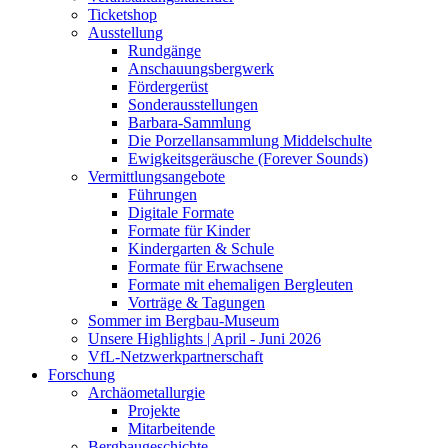
Ticketshop
Ausstellung
Rundgänge
Anschauungsbergwerk
Fördergerüst
Sonderausstellungen
Barbara-Sammlung
Die Porzellansammlung Middelschulte
Ewigkeitsgeräusche (Forever Sounds)
Vermittlungsangebote
Führungen
Digitale Formate
Formate für Kinder
Kindergarten & Schule
Formate für Erwachsene
Formate mit ehemaligen Bergleuten
Vorträge & Tagungen
Sommer im Bergbau-Museum
Unsere Highlights | April - Juni 2026
VfL-Netzwerkpartnerschaft
Forschung
Archäometallurgie
Projekte
Mitarbeitende
Bergbaugeschichte