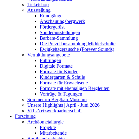
Ticketshop
Ausstellung
Rundgänge
Anschauungsbergwerk
Fördergerüst
Sonderausstellungen
Barbara-Sammlung
Die Porzellansammlung Middelschulte
Ewigkeitsgeräusche (Forever Sounds)
Vermittlungsangebote
Führungen
Digitale Formate
Formate für Kinder
Kindergarten & Schule
Formate für Erwachsene
Formate mit ehemaligen Bergleuten
Vorträge & Tagungen
Sommer im Bergbau-Museum
Unsere Highlights | April - Juni 2026
VfL-Netzwerkpartnerschaft
Forschung
Archäometallurgie
Projekte
Mitarbeitende
Bergbaugeschichte