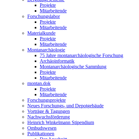
Projekte
Mitarbeitende
Forschungslabor
Projekte
Mitarbeitende
Materialkunde
Projekte
Mitarbeitende
Montanarchäologie
75 Jahre montanarchäologische Forschung
Archäoinformatik
Montanarchäologische Sammlung
Projekte
Mitarbeitende
montan.dok
Projekte
Mitarbeitende
Forschungsprojekte
Neues Forschungs- und Depotgebäude
Vorträge & Tagungen
Nachwuchsförderung
Heinrich Winkelmann Stipendium
Ombudswesen
Publikationen