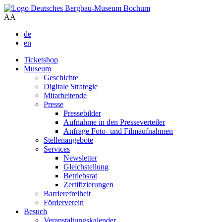
A
A
de
en
Ticketshop
Museum
Geschichte
Digitale Strategie
Mitarbeitende
Presse
Pressebilder
Aufnahme in den Presseverteiler
Anfrage Foto- und Filmaufnahmen
Stellenangebote
Services
Newsletter
Gleichstellung
Betriebsrat
Zertifizierungen
Barrierefreiheit
Förderverein
Besuch
Veranstaltungskalender