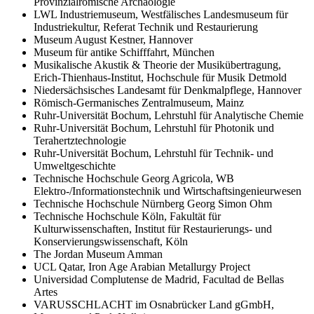
Provinzialrömische Archäologie
LWL Industriemuseum, Westfälisches Landesmuseum für
Industriekultur, Referat Technik und Restaurierung
Museum August Kestner, Hannover
Museum für antike Schifffahrt, München
Musikalische Akustik & Theorie der Musikübertragung,
Erich-Thienhaus-Institut, Hochschule für Musik Detmold
Niedersächsisches Landesamt für Denkmalpflege, Hannover
Römisch-Germanisches Zentralmuseum, Mainz
Ruhr-Universität Bochum, Lehrstuhl für Analytische Chemie
Ruhr-Universität Bochum, Lehrstuhl für Photonik und
Terahertztechnologie
Ruhr-Universität Bochum, Lehrstuhl für Technik- und
Umweltgeschichte
Technische Hochschule Georg Agricola, WB
Elektro-/Informationstechnik und Wirtschaftsingenieurwesen
Technische Hochschule Nürnberg Georg Simon Ohm
Technische Hochschule Köln, Fakultät für
Kulturwissenschaften, Institut für Restaurierungs- und
Konservierungswissenschaft, Köln
The Jordan Museum Amman
UCL Qatar, Iron Age Arabian Metallurgy Project
Universidad Complutense de Madrid, Facultad de Bellas
Artes
VARUSSCHLACHT im Osnabrücker Land gGmbH,