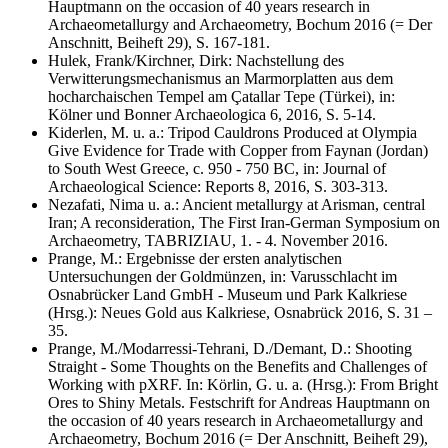
Hauptmann on the occasion of 40 years research in
Archaeometallurgy and Archaeometry, Bochum 2016 (= Der
Anschnitt, Beiheft 29), S. 167-181.
Hulek, Frank/Kirchner, Dirk: Nachstellung des
Verwitterungsmechanismus an Marmorplatten aus dem
hocharchaischen Tempel am Çatallar Tepe (Türkei), in:
Kölner und Bonner Archaeologica 6, 2016, S. 5-14.
Kiderlen, M. u. a.: Tripod Cauldrons Produced at Olympia
Give Evidence for Trade with Copper from Faynan (Jordan)
to South West Greece, c. 950 - 750 BC, in: Journal of
Archaeological Science: Reports 8, 2016, S. 303-313.
Nezafati, Nima u. a.: Ancient metallurgy at Arisman, central
Iran; A reconsideration, The First Iran-German Symposium on
Archaeometry, TABRIZIAU, 1. - 4. November 2016.
Prange, M.: Ergebnisse der ersten analytischen
Untersuchungen der Goldmünzen, in: Varusschlacht im
Osnabrücker Land GmbH - Museum und Park Kalkriese
(Hrsg.): Neues Gold aus Kalkriese, Osnabrück 2016, S. 31 –
35.
Prange, M./Modarressi-Tehrani, D./Demant, D.: Shooting
Straight - Some Thoughts on the Benefits and Challenges of
Working with pXRF. In: Körlin, G. u. a. (Hrsg.): From Bright
Ores to Shiny Metals. Festschrift for Andreas Hauptmann on
the occasion of 40 years research in Archaeometallurgy and
Archaeometry, Bochum 2016 (= Der Anschnitt, Beiheft 29),