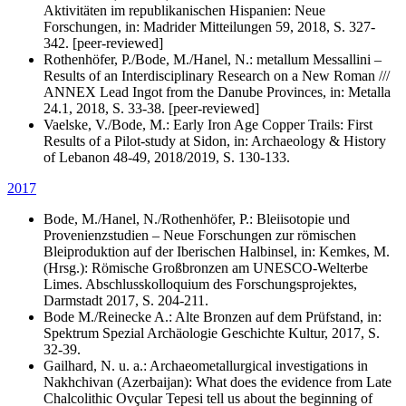
Aktivitäten im republikanischen Hispanien: Neue
Forschungen, in: Madrider Mitteilungen 59, 2018, S. 327-
342. [peer-reviewed]
Rothenhöfer, P./Bode, M./Hanel, N.: metallum Messallini –
Results of an Interdisciplinary Research on a New Roman ///
ANNEX Lead Ingot from the Danube Provinces, in: Metalla
24.1, 2018, S. 33-38. [peer-reviewed]
Vaelske, V./Bode, M.: Early Iron Age Copper Trails: First
Results of a Pilot-study at Sidon, in: Archaeology & History
of Lebanon 48-49, 2018/2019, S. 130-133.
2017
Bode, M./Hanel, N./Rothenhöfer, P.: Bleiisotopie und
Provenienzstudien – Neue Forschungen zur römischen
Bleiproduktion auf der Iberischen Halbinsel, in: Kemkes, M.
(Hrsg.): Römische Großbronzen am UNESCO-Welterbe
Limes. Abschlusskolloquium des Forschungsprojektes,
Darmstadt 2017, S. 204-211.
Bode M./Reinecke A.: Alte Bronzen auf dem Prüfstand, in:
Spektrum Spezial Archäologie Geschichte Kultur, 2017, S.
32-39.
Gailhard, N. u. a.: Archaeometallurgical investigations in
Nakhchivan (Azerbaijan): What does the evidence from Late
Chalcolithic Ovçular Tepesi tell us about the beginning of