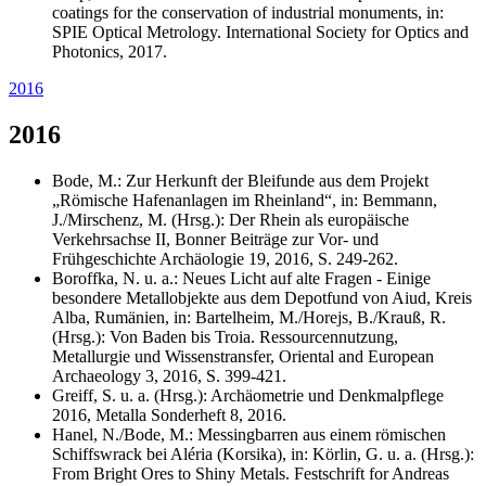
coatings for the conservation of industrial monuments, in:
SPIE Optical Metrology. International Society for Optics and
Photonics, 2017.
2016
2016
Bode, M.: Zur Herkunft der Bleifunde aus dem Projekt
„Römische Hafenanlagen im Rheinland“, in: Bemmann,
J./Mirschenz, M. (Hrsg.): Der Rhein als europäische
Verkehrsachse II, Bonner Beiträge zur Vor- und
Frühgeschichte Archäologie 19, 2016, S. 249-262.
Boroffka, N. u. a.: Neues Licht auf alte Fragen - Einige
besondere Metallobjekte aus dem Depotfund von Aiud, Kreis
Alba, Rumänien, in: Bartelheim, M./Horejs, B./Krauß, R.
(Hrsg.): Von Baden bis Troia. Ressourcennutzung,
Metallurgie und Wissenstransfer, Oriental and European
Archaeology 3, 2016, S. 399-421.
Greiff, S. u. a. (Hrsg.): Archäometrie und Denkmalpflege
2016, Metalla Sonderheft 8, 2016.
Hanel, N./Bode, M.: Messingbarren aus einem römischen
Schiffswrack bei Aléria (Korsika), in: Körlin, G. u. a. (Hrsg.):
From Bright Ores to Shiny Metals. Festschrift for Andreas