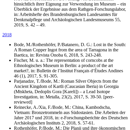
hinsichtlich ihrer Eignung zur Verwendung im Museum – ein
Überblick der Ergebnisse aus dem Rathgen-Forschungslabor,
in: Arbeitshefte des Brandenburgischen Landesamtes für
Denkmalpflege und Archäologischen Landesmuseums 55,
2019, S. 42 – 49.
2018
Bode, M./Rothenhöfer, P./Batanero, D. G.: Lost in the South:
A Roman Copper Ingot from the area of Tarragona in the
Baetica, in: Revista Onoba 6, 2018, S. 243-248.
Fischer, M. u. a.: The representation of corncobs at the
Ethnologisches Museum in Berlin: a product of the art
market?, in: Bulletin de l’Institut Français d‘Études Andines
46 (1), 2017, S. 91-305.
Parjanadze, T./Bode, M.: Roman Silver Objects from the
Ancient Kingdom of Kartli (Caucasian Iberia) in Georgia
(Mtskheta, Dedoplis Gora [Kareli]) – a Lead Isotope
Investigation, in: Metalla, 23(2), 2017, S. 39-50. [peer-
reviewed]
Reinecke, A./Xia, F./Bode, M.: China, Kambodscha,
Vietnam: Bronzetrommeln aus Südostasien. Die Arbeiten der
Jahre 2017 und 2018, in: e-Forschungsberichte des Deutschen
Archäologischen Instituts 2, 2018, S. 57-61.
Rothenhöfer, P./Bode, M.: Die Planii und ihre ökonomischen