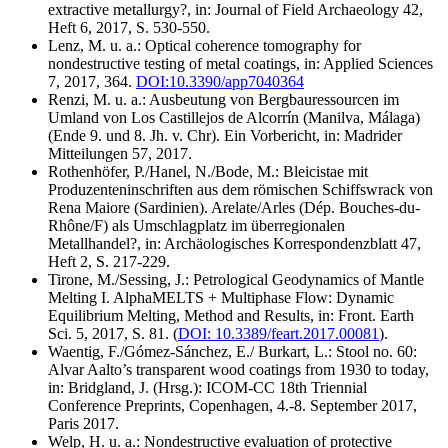
extractive metallurgy?, in: Journal of Field Archaeology 42,
Heft 6, 2017, S. 530-550.
Lenz, M. u. a.: Optical coherence tomography for
nondestructive testing of metal coatings, in: Applied Sciences
7, 2017, 364.
DOI:10.3390/app7040364
Renzi, M. u. a.: Ausbeutung von Bergbauressourcen im
Umland von Los Castillejos de Alcorrín (Manilva, Málaga)
(Ende 9. und 8. Jh. v. Chr). Ein Vorbericht, in: Madrider
Mitteilungen 57, 2017.
Rothenhöfer, P./Hanel, N./Bode, M.: Bleicistae mit
Produzenteninschriften aus dem römischen Schiffswrack von
Rena Maiore (Sardinien). Arelate/Arles (Dép. Bouches-du-
Rhône/F) als Umschlagplatz im überregionalen
Metallhandel?, in: Archäologisches Korrespondenzblatt 47,
Heft 2, S. 217-229.
Tirone, M./Sessing, J.: Petrological Geodynamics of Mantle
Melting I. AlphaMELTS + Multiphase Flow: Dynamic
Equilibrium Melting, Method and Results, in: Front. Earth
Sci. 5, 2017, S. 81. (
DOI: 10.3389/feart.2017.00081
).
Waentig, F./Gómez-Sánchez, E./ Burkart, L.: Stool no. 60:
Alvar Aalto’s transparent wood coatings from 1930 to today,
in: Bridgland, J. (Hrsg.): ICOM-CC 18th Triennial
Conference Preprints, Copenhagen, 4.-8. September 2017,
Paris 2017.
Welp, H. u. a.: Nondestructive evaluation of protective