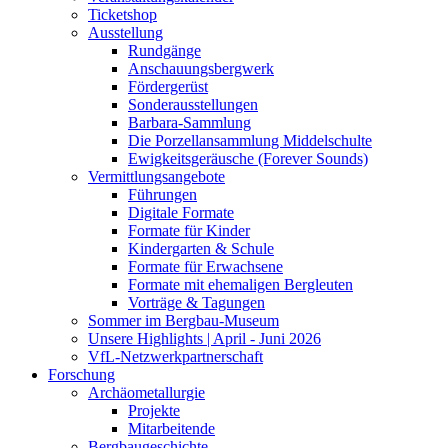
Ticketshop
Ausstellung
Rundgänge
Anschauungsbergwerk
Fördergerüst
Sonderausstellungen
Barbara-Sammlung
Die Porzellansammlung Middelschulte
Ewigkeitsgeräusche (Forever Sounds)
Vermittlungsangebote
Führungen
Digitale Formate
Formate für Kinder
Kindergarten & Schule
Formate für Erwachsene
Formate mit ehemaligen Bergleuten
Vorträge & Tagungen
Sommer im Bergbau-Museum
Unsere Highlights | April - Juni 2026
VfL-Netzwerkpartnerschaft
Forschung
Archäometallurgie
Projekte
Mitarbeitende
Bergbaugeschichte