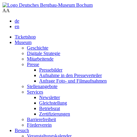
A
A
de
en
Ticketshop
Museum
Geschichte
Digitale Strategie
Mitarbeitende
Presse
Pressebilder
Aufnahme in den Presseverteiler
Anfrage Foto- und Filmaufnahmen
Stellenangebote
Services
Newsletter
Gleichstellung
Betriebsrat
Zertifizierungen
Barrierefreiheit
Förderverein
Besuch
Veranstaltungskalender