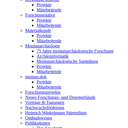
Projekte
Mitarbeitende
Forschungslabor
Projekte
Mitarbeitende
Materialkunde
Projekte
Mitarbeitende
Montanarchäologie
75 Jahre montanarchäologische Forschung
Archäoinformatik
Montanarchäologische Sammlung
Projekte
Mitarbeitende
montan.dok
Projekte
Mitarbeitende
Forschungsprojekte
Neues Forschungs- und Depotgebäude
Vorträge & Tagungen
Nachwuchsförderung
Heinrich Winkelmann Stipendium
Ombudswesen
Publikationen