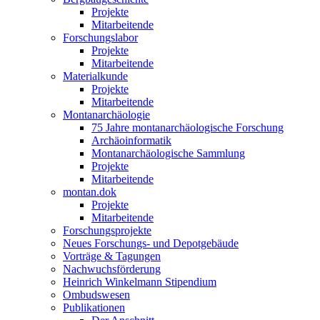
Projekte
Mitarbeitende
Forschungslabor
Projekte
Mitarbeitende
Materialkunde
Projekte
Mitarbeitende
Montanarchäologie
75 Jahre montanarchäologische Forschung
Archäoinformatik
Montanarchäologische Sammlung
Projekte
Mitarbeitende
montan.dok
Projekte
Mitarbeitende
Forschungsprojekte
Neues Forschungs- und Depotgebäude
Vorträge & Tagungen
Nachwuchsförderung
Heinrich Winkelmann Stipendium
Ombudswesen
Publikationen