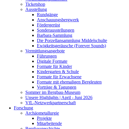
Ticketshop
Ausstellung
Rundgänge
Anschauungsbergwerk
Fördergerüst
Sonderausstellungen
Barbara-Sammlung
Die Porzellansammlung Middelschulte
Ewigkeitsgeräusche (Forever Sounds)
Vermittlungsangebote
Führungen
Digitale Formate
Formate für Kinder
Kindergarten & Schule
Formate für Erwachsene
Formate mit ehemaligen Bergleuten
Vorträge & Tagungen
Sommer im Bergbau-Museum
Unsere Highlights | April - Juni 2026
VfL-Netzwerkpartnerschaft
Forschung
Archäometallurgie
Projekte
Mitarbeitende
Bergbaugeschichte