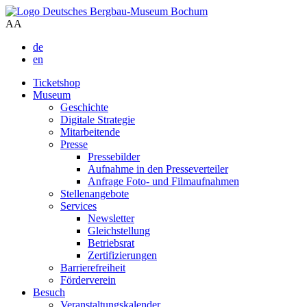
A
A
de
en
Ticketshop
Museum
Geschichte
Digitale Strategie
Mitarbeitende
Presse
Pressebilder
Aufnahme in den Presseverteiler
Anfrage Foto- und Filmaufnahmen
Stellenangebote
Services
Newsletter
Gleichstellung
Betriebsrat
Zertifizierungen
Barrierefreiheit
Förderverein
Besuch
Veranstaltungskalender