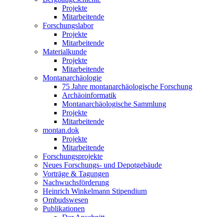
Projekte
Mitarbeitende
Forschungslabor
Projekte
Mitarbeitende
Materialkunde
Projekte
Mitarbeitende
Montanarchäologie
75 Jahre montanarchäologische Forschung
Archäoinformatik
Montanarchäologische Sammlung
Projekte
Mitarbeitende
montan.dok
Projekte
Mitarbeitende
Forschungsprojekte
Neues Forschungs- und Depotgebäude
Vorträge & Tagungen
Nachwuchsförderung
Heinrich Winkelmann Stipendium
Ombudswesen
Publikationen