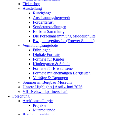
Ticketshop
Ausstellung
Rundgänge
Anschauungsbergwerk
Fördergerüst
Sonderausstellungen
Barbara-Sammlung
Die Porzellansammlung Middelschulte
Ewigkeitsgeräusche (Forever Sounds)
Vermittlungsangebote
Führungen
Digitale Formate
Formate für Kinder
Kindergarten & Schule
Formate für Erwachsene
Formate mit ehemaligen Bergleuten
Vorträge & Tagungen
Sommer im Bergbau-Museum
Unsere Highlights | April - Juni 2026
VfL-Netzwerkpartnerschaft
Forschung
Archäometallurgie
Projekte
Mitarbeitende
Bergbaugeschichte