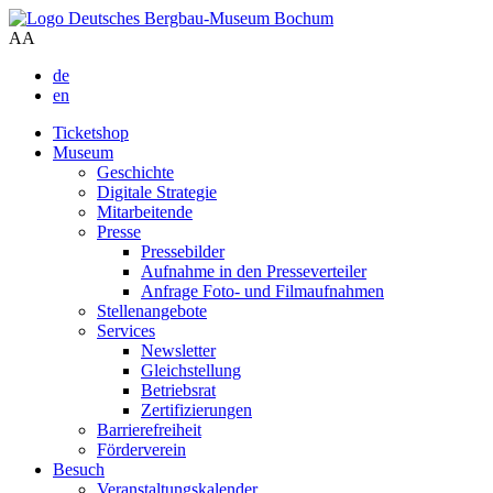
A
A
de
en
Ticketshop
Museum
Geschichte
Digitale Strategie
Mitarbeitende
Presse
Pressebilder
Aufnahme in den Presseverteiler
Anfrage Foto- und Filmaufnahmen
Stellenangebote
Services
Newsletter
Gleichstellung
Betriebsrat
Zertifizierungen
Barrierefreiheit
Förderverein
Besuch
Veranstaltungskalender