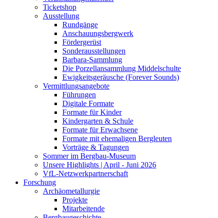
Ticketshop
Ausstellung
Rundgänge
Anschauungsbergwerk
Fördergerüst
Sonderausstellungen
Barbara-Sammlung
Die Porzellansammlung Middelschulte
Ewigkeitsgeräusche (Forever Sounds)
Vermittlungsangebote
Führungen
Digitale Formate
Formate für Kinder
Kindergarten & Schule
Formate für Erwachsene
Formate mit ehemaligen Bergleuten
Vorträge & Tagungen
Sommer im Bergbau-Museum
Unsere Highlights | April - Juni 2026
VfL-Netzwerkpartnerschaft
Forschung
Archäometallurgie
Projekte
Mitarbeitende
Bergbaugeschichte