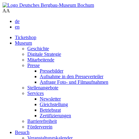
A
A
de
en
Ticketshop
Museum
Geschichte
Digitale Strategie
Mitarbeitende
Presse
Pressebilder
Aufnahme in den Presseverteiler
Anfrage Foto- und Filmaufnahmen
Stellenangebote
Services
Newsletter
Gleichstellung
Betriebsrat
Zertifizierungen
Barrierefreiheit
Förderverein
Besuch
Veranstaltungskalender