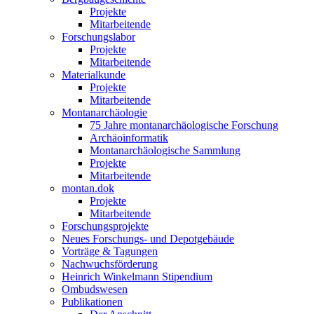
Projekte
Mitarbeitende
Forschungslabor
Projekte
Mitarbeitende
Materialkunde
Projekte
Mitarbeitende
Montanarchäologie
75 Jahre montanarchäologische Forschung
Archäoinformatik
Montanarchäologische Sammlung
Projekte
Mitarbeitende
montan.dok
Projekte
Mitarbeitende
Forschungsprojekte
Neues Forschungs- und Depotgebäude
Vorträge & Tagungen
Nachwuchsförderung
Heinrich Winkelmann Stipendium
Ombudswesen
Publikationen