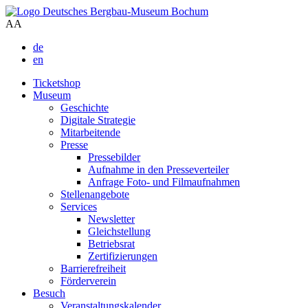
A
A
de
en
Ticketshop
Museum
Geschichte
Digitale Strategie
Mitarbeitende
Presse
Pressebilder
Aufnahme in den Presseverteiler
Anfrage Foto- und Filmaufnahmen
Stellenangebote
Services
Newsletter
Gleichstellung
Betriebsrat
Zertifizierungen
Barrierefreiheit
Förderverein
Besuch
Veranstaltungskalender