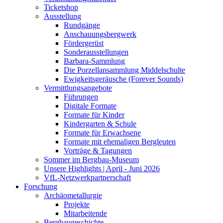
Ticketshop
Ausstellung
Rundgänge
Anschauungsbergwerk
Fördergerüst
Sonderausstellungen
Barbara-Sammlung
Die Porzellansammlung Middelschulte
Ewigkeitsgeräusche (Forever Sounds)
Vermittlungsangebote
Führungen
Digitale Formate
Formate für Kinder
Kindergarten & Schule
Formate für Erwachsene
Formate mit ehemaligen Bergleuten
Vorträge & Tagungen
Sommer im Bergbau-Museum
Unsere Highlights | April - Juni 2026
VfL-Netzwerkpartnerschaft
Forschung
Archäometallurgie
Projekte
Mitarbeitende
Bergbaugeschichte