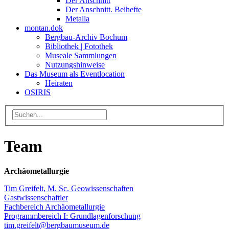
Der Anschnitt
Der Anschnitt. Beihefte
Metalla
montan.dok
Bergbau-Archiv Bochum
Bibliothek | Fotothek
Museale Sammlungen
Nutzungshinweise
Das Museum als Eventlocation
Heiraten
OSIRIS
Team
Archäometallurgie
Tim Greifelt, M. Sc. Geowissenschaften
Gastwissenschaftler
Fachbereich Archäometallurgie
Programmbereich I: Grundlagenforschung
tim.greifelt@bergbaumuseum.de