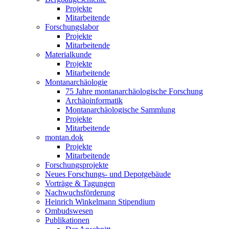
Projekte
Mitarbeitende
Forschungslabor
Projekte
Mitarbeitende
Materialkunde
Projekte
Mitarbeitende
Montanarchäologie
75 Jahre montanarchäologische Forschung
Archäoinformatik
Montanarchäologische Sammlung
Projekte
Mitarbeitende
montan.dok
Projekte
Mitarbeitende
Forschungsprojekte
Neues Forschungs- und Depotgebäude
Vorträge & Tagungen
Nachwuchsförderung
Heinrich Winkelmann Stipendium
Ombudswesen
Publikationen