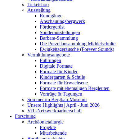
Ticketshop
Ausstellung
Rundgänge
Anschauungsbergwerk
Fördergerüst
Sonderausstellungen
Barbara-Sammlung
Die Porzellansammlung Middelschulte
Ewigkeitsgeräusche (Forever Sounds)
Vermittlungsangebote
Führungen
Digitale Formate
Formate für Kinder
Kindergarten & Schule
Formate für Erwachsene
Formate mit ehemaligen Bergleuten
Vorträge & Tagungen
Sommer im Bergbau-Museum
Unsere Highlights | April - Juni 2026
VfL-Netzwerkpartnerschaft
Forschung
Archäometallurgie
Projekte
Mitarbeitende
Bergbaugeschichte