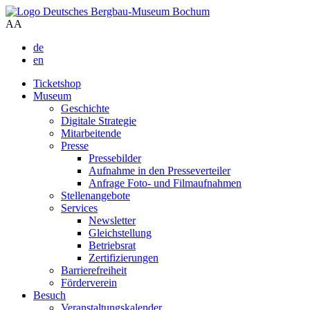
A
A
de
en
Ticketshop
Museum
Geschichte
Digitale Strategie
Mitarbeitende
Presse
Pressebilder
Aufnahme in den Presseverteiler
Anfrage Foto- und Filmaufnahmen
Stellenangebote
Services
Newsletter
Gleichstellung
Betriebsrat
Zertifizierungen
Barrierefreiheit
Förderverein
Besuch
Veranstaltungskalender