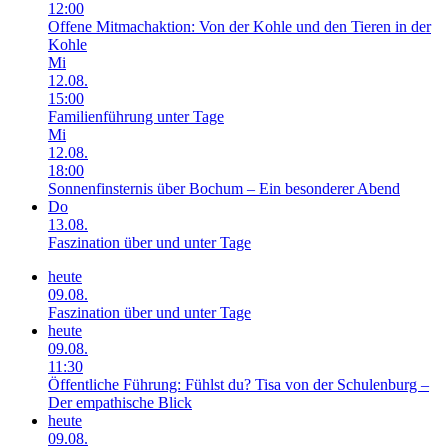
12:00
Offene Mitmachaktion: Von der Kohle und den Tieren in der
Kohle
Mi
12.08.
15:00
Familienführung unter Tage
Mi
12.08.
18:00
Sonnenfinsternis über Bochum – Ein besonderer Abend
Do
13.08.
Faszination über und unter Tage
heute
09.08.
Faszination über und unter Tage
heute
09.08.
11:30
Öffentliche Führung: Fühlst du? Tisa von der Schulenburg –
Der empathische Blick
heute
09.08.