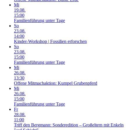
Mi
19.08.
15:00
Familienführung unter Tage
So
23.08.
14:00
Kinder-Workshop | Fossilien erforschen
So
23.08.
15:00
Familienführung unter Tage
Mi
26.08.
13:30
Offene Mitmachaktion: Kumpel Grubenpferd
Mi
26.08.
15:00
Familienführung unter Tage
Fr
28.08.
11:00
Triff den Bergmann: Sonderedition – Großeltern mit Enkeln