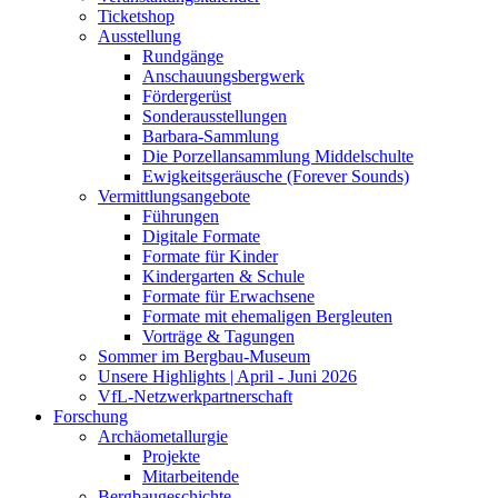
Ticketshop
Ausstellung
Rundgänge
Anschauungsbergwerk
Fördergerüst
Sonderausstellungen
Barbara-Sammlung
Die Porzellansammlung Middelschulte
Ewigkeitsgeräusche (Forever Sounds)
Vermittlungsangebote
Führungen
Digitale Formate
Formate für Kinder
Kindergarten & Schule
Formate für Erwachsene
Formate mit ehemaligen Bergleuten
Vorträge & Tagungen
Sommer im Bergbau-Museum
Unsere Highlights | April - Juni 2026
VfL-Netzwerkpartnerschaft
Forschung
Archäometallurgie
Projekte
Mitarbeitende
Bergbaugeschichte