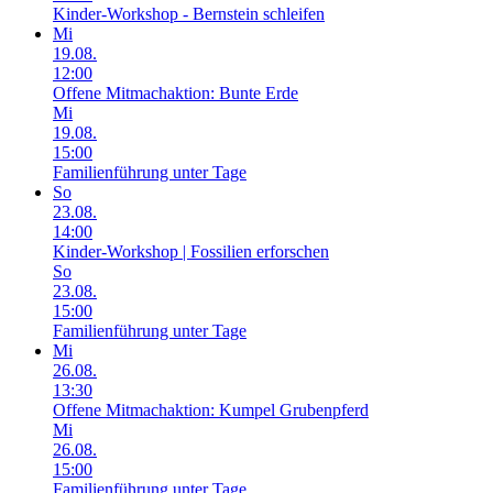
Kinder-Workshop - Bernstein schleifen
Mi
19.08.
12:00
Offene Mitmachaktion: Bunte Erde
Mi
19.08.
15:00
Familienführung unter Tage
So
23.08.
14:00
Kinder-Workshop | Fossilien erforschen
So
23.08.
15:00
Familienführung unter Tage
Mi
26.08.
13:30
Offene Mitmachaktion: Kumpel Grubenpferd
Mi
26.08.
15:00
Familienführung unter Tage