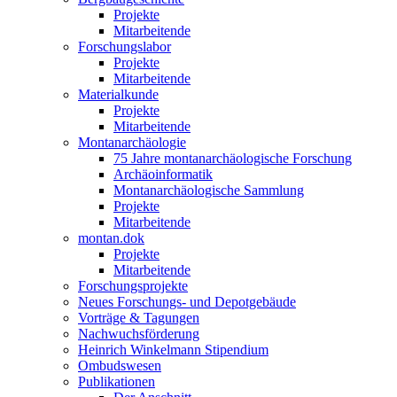
Projekte
Mitarbeitende
Forschungslabor
Projekte
Mitarbeitende
Materialkunde
Projekte
Mitarbeitende
Montanarchäologie
75 Jahre montanarchäologische Forschung
Archäoinformatik
Montanarchäologische Sammlung
Projekte
Mitarbeitende
montan.dok
Projekte
Mitarbeitende
Forschungsprojekte
Neues Forschungs- und Depotgebäude
Vorträge & Tagungen
Nachwuchsförderung
Heinrich Winkelmann Stipendium
Ombudswesen
Publikationen