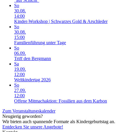
"auf Schicht"
So
30.08.
14:00
Kinder-Workshop | Schwarzes Gold & Arschleder
So
30.08.
15:00
Familienführung unter Tage
So
06.09.
Triff den Bergmann
Sa
19.09.
12:00
Weltkindertag 2026
So
27.09.
12:00
Offene Mitmachaktion: Fossilien aus dem Karbon
Zum Veranstaltungskalender
Neugierig geworden?
Wir bieten auch spannende Formate als Kindergeburtstag an.
Entdecken Sie unsere Angebote!