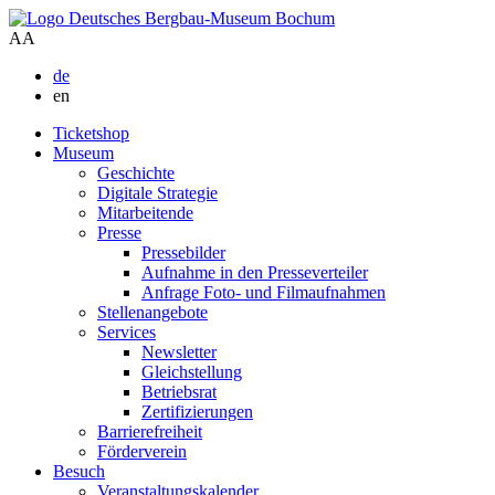
A
A
de
en
Ticketshop
Museum
Geschichte
Digitale Strategie
Mitarbeitende
Presse
Pressebilder
Aufnahme in den Presseverteiler
Anfrage Foto- und Filmaufnahmen
Stellenangebote
Services
Newsletter
Gleichstellung
Betriebsrat
Zertifizierungen
Barrierefreiheit
Förderverein
Besuch
Veranstaltungskalender