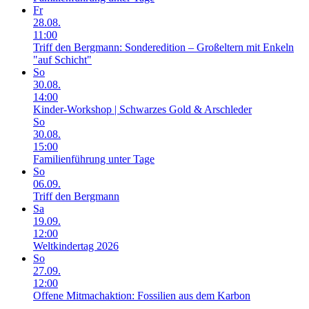
Fr
28.08.
11:00
Triff den Bergmann: Sonderedition – Großeltern mit Enkeln
"auf Schicht"
So
30.08.
14:00
Kinder-Workshop | Schwarzes Gold & Arschleder
So
30.08.
15:00
Familienführung unter Tage
So
06.09.
Triff den Bergmann
Sa
19.09.
12:00
Weltkindertag 2026
So
27.09.
12:00
Offene Mitmachaktion: Fossilien aus dem Karbon