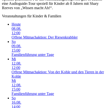
eine Audioguide-Tour speziell für Kinder ab 8 Jahren mit Shary
Reeves von „Wissen macht Ah!“.
Veranstaltungen für Kinder & Familien
Heute
08.08.
12:00
Offene Mitmachaktion: Der Riesenkrabbler
So
09.08.
15:00
Familienführung unter Tage
Mi
12.08.
12:00
Offene Mitmachaktion: Von der Kohle und den Tieren in der
Kohle
Mi
12.08.
15:00
Familienführung unter Tage
So
16.08.
14:00