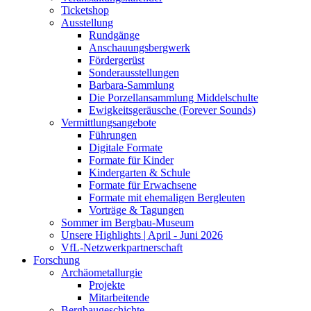
Ticketshop
Ausstellung
Rundgänge
Anschauungsbergwerk
Fördergerüst
Sonderausstellungen
Barbara-Sammlung
Die Porzellansammlung Middelschulte
Ewigkeitsgeräusche (Forever Sounds)
Vermittlungsangebote
Führungen
Digitale Formate
Formate für Kinder
Kindergarten & Schule
Formate für Erwachsene
Formate mit ehemaligen Bergleuten
Vorträge & Tagungen
Sommer im Bergbau-Museum
Unsere Highlights | April - Juni 2026
VfL-Netzwerkpartnerschaft
Forschung
Archäometallurgie
Projekte
Mitarbeitende
Bergbaugeschichte