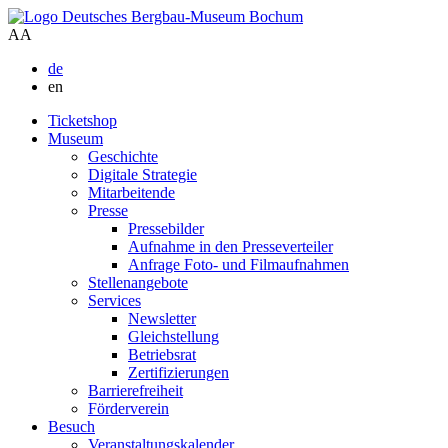
A
A
de
en
Ticketshop
Museum
Geschichte
Digitale Strategie
Mitarbeitende
Presse
Pressebilder
Aufnahme in den Presseverteiler
Anfrage Foto- und Filmaufnahmen
Stellenangebote
Services
Newsletter
Gleichstellung
Betriebsrat
Zertifizierungen
Barrierefreiheit
Förderverein
Besuch
Veranstaltungskalender