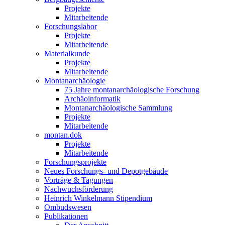
Projekte
Mitarbeitende
Forschungslabor
Projekte
Mitarbeitende
Materialkunde
Projekte
Mitarbeitende
Montanarchäologie
75 Jahre montanarchäologische Forschung
Archäoinformatik
Montanarchäologische Sammlung
Projekte
Mitarbeitende
montan.dok
Projekte
Mitarbeitende
Forschungsprojekte
Neues Forschungs- und Depotgebäude
Vorträge & Tagungen
Nachwuchsförderung
Heinrich Winkelmann Stipendium
Ombudswesen
Publikationen