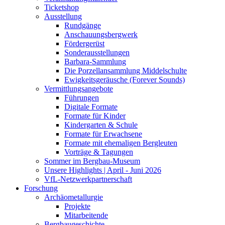
Ticketshop
Ausstellung
Rundgänge
Anschauungsbergwerk
Fördergerüst
Sonderausstellungen
Barbara-Sammlung
Die Porzellansammlung Middelschulte
Ewigkeitsgeräusche (Forever Sounds)
Vermittlungsangebote
Führungen
Digitale Formate
Formate für Kinder
Kindergarten & Schule
Formate für Erwachsene
Formate mit ehemaligen Bergleuten
Vorträge & Tagungen
Sommer im Bergbau-Museum
Unsere Highlights | April - Juni 2026
VfL-Netzwerkpartnerschaft
Forschung
Archäometallurgie
Projekte
Mitarbeitende
Bergbaugeschichte