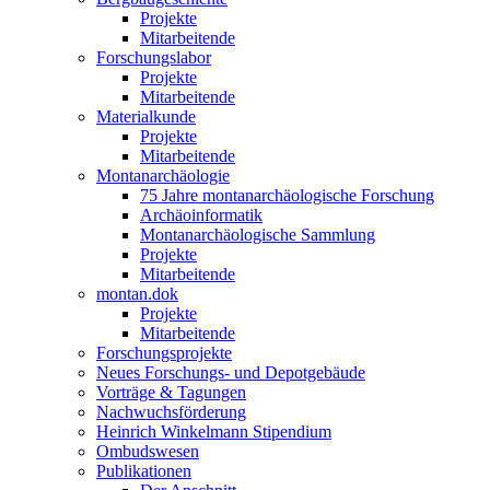
Projekte
Mitarbeitende
Forschungslabor
Projekte
Mitarbeitende
Materialkunde
Projekte
Mitarbeitende
Montanarchäologie
75 Jahre montanarchäologische Forschung
Archäoinformatik
Montanarchäologische Sammlung
Projekte
Mitarbeitende
montan.dok
Projekte
Mitarbeitende
Forschungsprojekte
Neues Forschungs- und Depotgebäude
Vorträge & Tagungen
Nachwuchsförderung
Heinrich Winkelmann Stipendium
Ombudswesen
Publikationen