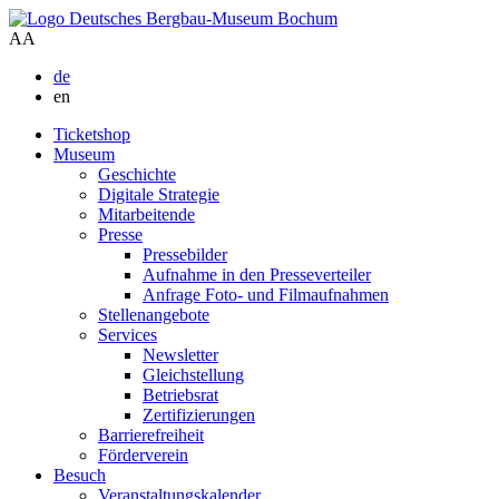
A
A
de
en
Ticketshop
Museum
Geschichte
Digitale Strategie
Mitarbeitende
Presse
Pressebilder
Aufnahme in den Presseverteiler
Anfrage Foto- und Filmaufnahmen
Stellenangebote
Services
Newsletter
Gleichstellung
Betriebsrat
Zertifizierungen
Barrierefreiheit
Förderverein
Besuch
Veranstaltungskalender