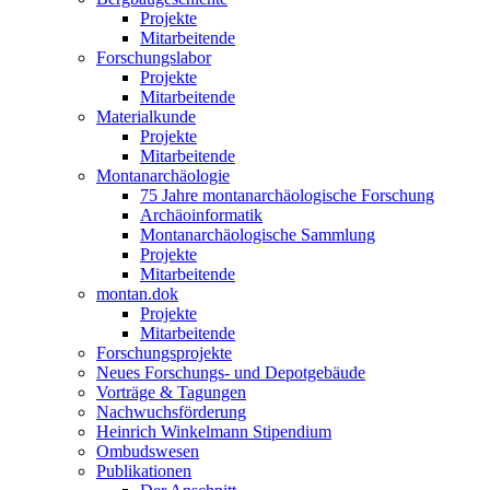
Projekte
Mitarbeitende
Forschungslabor
Projekte
Mitarbeitende
Materialkunde
Projekte
Mitarbeitende
Montanarchäologie
75 Jahre montanarchäologische Forschung
Archäoinformatik
Montanarchäologische Sammlung
Projekte
Mitarbeitende
montan.dok
Projekte
Mitarbeitende
Forschungsprojekte
Neues Forschungs- und Depotgebäude
Vorträge & Tagungen
Nachwuchsförderung
Heinrich Winkelmann Stipendium
Ombudswesen
Publikationen