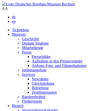
A
A
de
en
Ticketshop
Museum
Geschichte
Digitale Strategie
Mitarbeitende
Presse
Pressebilder
Aufnahme in den Presseverteiler
Anfrage Foto- und Filmaufnahmen
Stellenangebote
Services
Newsletter
Gleichstellung
Betriebsrat
Zertifizierungen
Barrierefreiheit
Förderverein
Besuch
Veranstaltungskalender