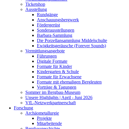
Ticketshop
Ausstellung
Rundgänge
Anschauungsbergwerk
Fördergerüst
Sonderausstellungen
Barbara-Sammlung
Die Porzellansammlung Middelschulte
Ewigkeitsgeräusche (Forever Sounds)
Vermittlungsangebote
Führungen
Digitale Formate
Formate für Kinder
Kindergarten & Schule
Formate für Erwachsene
Formate mit ehemaligen Bergleuten
Vorträge & Tagungen
Sommer im Bergbau-Museum
Unsere Highlights | April - Juni 2026
VfL-Netzwerkpartnerschaft
Forschung
Archäometallurgie
Projekte
Mitarbeitende
Bergbaugeschichte