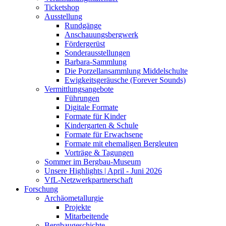
Ticketshop
Ausstellung
Rundgänge
Anschauungsbergwerk
Fördergerüst
Sonderausstellungen
Barbara-Sammlung
Die Porzellansammlung Middelschulte
Ewigkeitsgeräusche (Forever Sounds)
Vermittlungsangebote
Führungen
Digitale Formate
Formate für Kinder
Kindergarten & Schule
Formate für Erwachsene
Formate mit ehemaligen Bergleuten
Vorträge & Tagungen
Sommer im Bergbau-Museum
Unsere Highlights | April - Juni 2026
VfL-Netzwerkpartnerschaft
Forschung
Archäometallurgie
Projekte
Mitarbeitende
Bergbaugeschichte