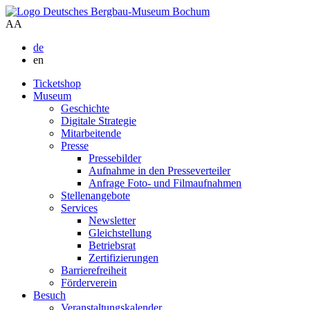
A
A
de
en
Ticketshop
Museum
Geschichte
Digitale Strategie
Mitarbeitende
Presse
Pressebilder
Aufnahme in den Presseverteiler
Anfrage Foto- und Filmaufnahmen
Stellenangebote
Services
Newsletter
Gleichstellung
Betriebsrat
Zertifizierungen
Barrierefreiheit
Förderverein
Besuch
Veranstaltungskalender