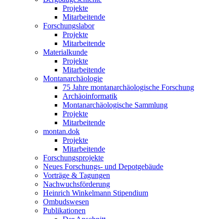
Projekte
Mitarbeitende
Forschungslabor
Projekte
Mitarbeitende
Materialkunde
Projekte
Mitarbeitende
Montanarchäologie
75 Jahre montanarchäologische Forschung
Archäoinformatik
Montanarchäologische Sammlung
Projekte
Mitarbeitende
montan.dok
Projekte
Mitarbeitende
Forschungsprojekte
Neues Forschungs- und Depotgebäude
Vorträge & Tagungen
Nachwuchsförderung
Heinrich Winkelmann Stipendium
Ombudswesen
Publikationen