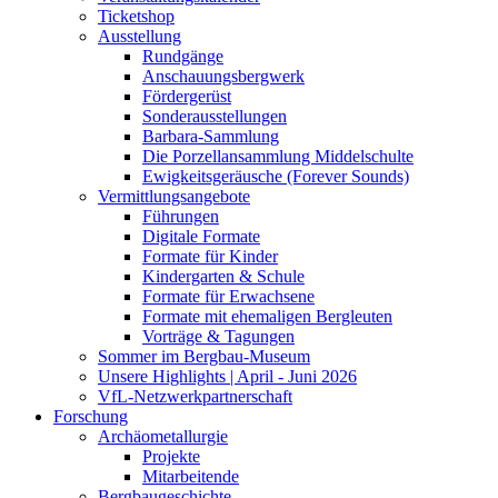
Ticketshop
Ausstellung
Rundgänge
Anschauungsbergwerk
Fördergerüst
Sonderausstellungen
Barbara-Sammlung
Die Porzellansammlung Middelschulte
Ewigkeitsgeräusche (Forever Sounds)
Vermittlungsangebote
Führungen
Digitale Formate
Formate für Kinder
Kindergarten & Schule
Formate für Erwachsene
Formate mit ehemaligen Bergleuten
Vorträge & Tagungen
Sommer im Bergbau-Museum
Unsere Highlights | April - Juni 2026
VfL-Netzwerkpartnerschaft
Forschung
Archäometallurgie
Projekte
Mitarbeitende
Bergbaugeschichte