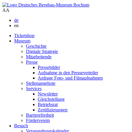
A
A
de
en
Ticketshop
Museum
Geschichte
Digitale Strategie
Mitarbeitende
Presse
Pressebilder
Aufnahme in den Presseverteiler
Anfrage Foto- und Filmaufnahmen
Stellenangebote
Services
Newsletter
Gleichstellung
Betriebsrat
Zertifizierungen
Barrierefreiheit
Förderverein
Besuch
Veranstaltungskalender