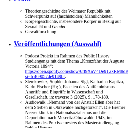
Theoriengeschichte der Weimarer Republik mit
Schwerpunkt auf (faschistoiden) Männlichkeiten
Körpergeschichte, insbesondere Körper in Bezug auf
Sexualität und
Gender
Gewaltforschung
Veröffentlichungen (Auswahl)
Podcast Projekt im Rahmen des Public History
Studiengangs mit dem Thema „Kreuzfahrt der Augusta
Victoria 1894“:
https://open.spotify.com/show/6ff9XaV4De9T2xRM8
si=fc469057de9149bf
.
Stemkowicz, Sophie: Johanna Sigl, Katharina Kapitza,
Karin Fischer (Hg.), Facetten des Antifeminismus
Angriffe und Eingriffe in Wissenschaft und
Gesellschaft, in: traverse 3 (2025), S. 178-180.
Audiowalk „Niemand von der Anstalt Ellen aber hat
dem Sterben in Obrawalde nachgeforscht“. Die Bremer
Nervenklinik im Nationalsozialismus und die
Deportation nach Meseritz-Obrawalde 1943, im
Rahmen des Praxissemesters des Masterstudiengang
Public History: