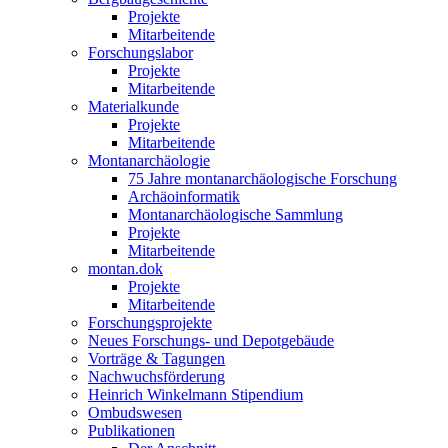
Projekte
Mitarbeitende
Forschungslabor
Projekte
Mitarbeitende
Materialkunde
Projekte
Mitarbeitende
Montanarchäologie
75 Jahre montanarchäologische Forschung
Archäoinformatik
Montanarchäologische Sammlung
Projekte
Mitarbeitende
montan.dok
Projekte
Mitarbeitende
Forschungsprojekte
Neues Forschungs- und Depotgebäude
Vorträge & Tagungen
Nachwuchsförderung
Heinrich Winkelmann Stipendium
Ombudswesen
Publikationen