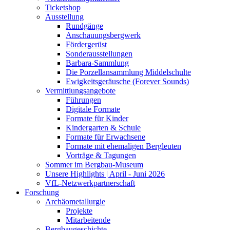
Ticketshop
Ausstellung
Rundgänge
Anschauungsbergwerk
Fördergerüst
Sonderausstellungen
Barbara-Sammlung
Die Porzellansammlung Middelschulte
Ewigkeitsgeräusche (Forever Sounds)
Vermittlungsangebote
Führungen
Digitale Formate
Formate für Kinder
Kindergarten & Schule
Formate für Erwachsene
Formate mit ehemaligen Bergleuten
Vorträge & Tagungen
Sommer im Bergbau-Museum
Unsere Highlights | April - Juni 2026
VfL-Netzwerkpartnerschaft
Forschung
Archäometallurgie
Projekte
Mitarbeitende
Bergbaugeschichte