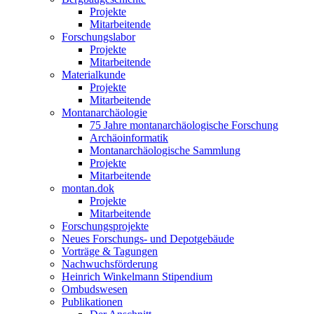
Projekte
Mitarbeitende
Forschungslabor
Projekte
Mitarbeitende
Materialkunde
Projekte
Mitarbeitende
Montanarchäologie
75 Jahre montanarchäologische Forschung
Archäoinformatik
Montanarchäologische Sammlung
Projekte
Mitarbeitende
montan.dok
Projekte
Mitarbeitende
Forschungsprojekte
Neues Forschungs- und Depotgebäude
Vorträge & Tagungen
Nachwuchsförderung
Heinrich Winkelmann Stipendium
Ombudswesen
Publikationen