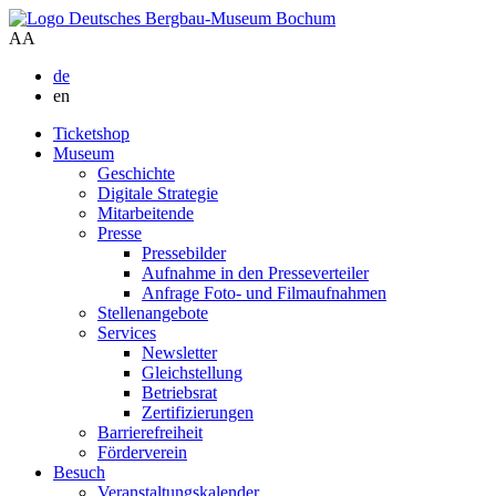
A
A
de
en
Ticketshop
Museum
Geschichte
Digitale Strategie
Mitarbeitende
Presse
Pressebilder
Aufnahme in den Presseverteiler
Anfrage Foto- und Filmaufnahmen
Stellenangebote
Services
Newsletter
Gleichstellung
Betriebsrat
Zertifizierungen
Barrierefreiheit
Förderverein
Besuch
Veranstaltungskalender