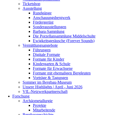
Ticketshop
Ausstellung
Rundgänge
Anschauungsbergwerk
Fördergerüst
Sonderausstellungen
Barbara-Sammlung
Die Porzellansammlung Middelschulte
Ewigkeitsgeräusche (Forever Sounds)
Vermittlungsangebote
Führungen
Digitale Formate
Formate für Kinder
Kindergarten & Schule
Formate für Erwachsene
Formate mit ehemaligen Bergleuten
Vorträge & Tagungen
Sommer im Bergbau-Museum
Unsere Highlights | April - Juni 2026
VfL-Netzwerkpartnerschaft
Forschung
Archäometallurgie
Projekte
Mitarbeitende
Bergbaugeschichte