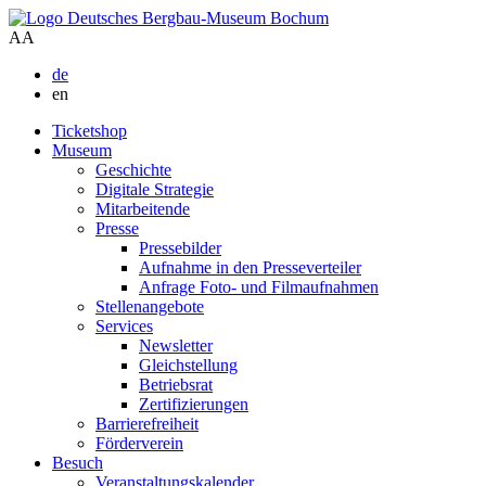
A
A
de
en
Ticketshop
Museum
Geschichte
Digitale Strategie
Mitarbeitende
Presse
Pressebilder
Aufnahme in den Presseverteiler
Anfrage Foto- und Filmaufnahmen
Stellenangebote
Services
Newsletter
Gleichstellung
Betriebsrat
Zertifizierungen
Barrierefreiheit
Förderverein
Besuch
Veranstaltungskalender