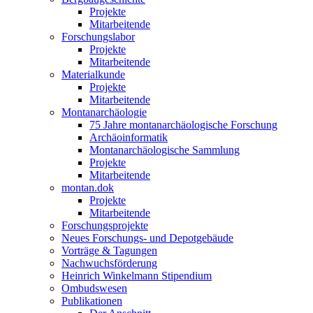
Projekte
Mitarbeitende
Forschungslabor
Projekte
Mitarbeitende
Materialkunde
Projekte
Mitarbeitende
Montanarchäologie
75 Jahre montanarchäologische Forschung
Archäoinformatik
Montanarchäologische Sammlung
Projekte
Mitarbeitende
montan.dok
Projekte
Mitarbeitende
Forschungsprojekte
Neues Forschungs- und Depotgebäude
Vorträge & Tagungen
Nachwuchsförderung
Heinrich Winkelmann Stipendium
Ombudswesen
Publikationen