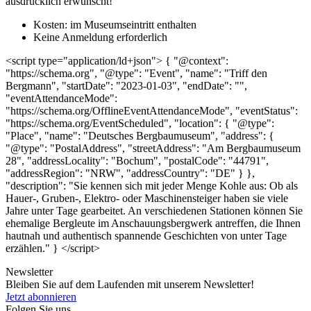
ausdrücklich erwünscht!
Kosten: im Museumseintritt enthalten
Keine Anmeldung erforderlich
<script type="application/ld+json"> { "@context":
"https://schema.org", "@type": "Event", "name": "Triff den
Bergmann", "startDate": "2023-01-03", "endDate": "",
"eventAttendanceMode":
"https://schema.org/OfflineEventAttendanceMode", "eventStatus":
"https://schema.org/EventScheduled", "location": { "@type":
"Place", "name": "Deutsches Bergbaumuseum", "address": {
"@type": "PostalAddress", "streetAddress": "Am Bergbaumuseum
28", "addressLocality": "Bochum", "postalCode": "44791",
"addressRegion": "NRW", "addressCountry": "DE" } },
"description": "Sie kennen sich mit jeder Menge Kohle aus: Ob als
Hauer-, Gruben-, Elektro- oder Maschinensteiger haben sie viele
Jahre unter Tage gearbeitet. An verschiedenen Stationen können Sie
ehemalige Bergleute im Anschauungsbergwerk antreffen, die Ihnen
hautnah und authentisch spannende Geschichten von unter Tage
erzählen." } </script>
Newsletter
Bleiben Sie auf dem Laufenden mit unserem Newsletter!
Jetzt abonnieren
Folgen Sie uns