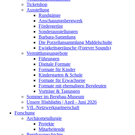
Ticketshop
Ausstellung
Rundgänge
Anschauungsbergwerk
Fördergerüst
Sonderausstellungen
Barbara-Sammlung
Die Porzellansammlung Middelschulte
Ewigkeitsgeräusche (Forever Sounds)
Vermittlungsangebote
Führungen
Digitale Formate
Formate für Kinder
Kindergarten & Schule
Formate für Erwachsene
Formate mit ehemaligen Bergleuten
Vorträge & Tagungen
Sommer im Bergbau-Museum
Unsere Highlights | April - Juni 2026
VfL-Netzwerkpartnerschaft
Forschung
Archäometallurgie
Projekte
Mitarbeitende
Bergbaugeschichte