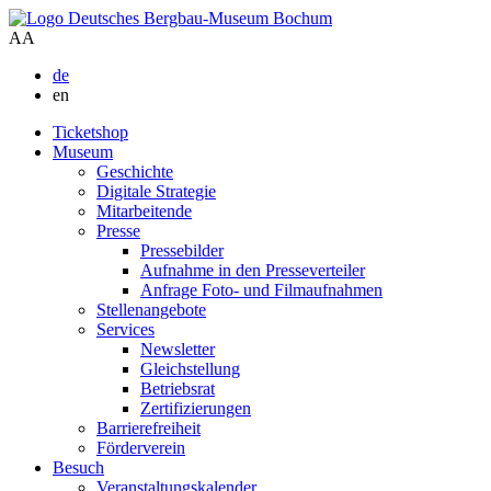
A
A
de
en
Ticketshop
Museum
Geschichte
Digitale Strategie
Mitarbeitende
Presse
Pressebilder
Aufnahme in den Presseverteiler
Anfrage Foto- und Filmaufnahmen
Stellenangebote
Services
Newsletter
Gleichstellung
Betriebsrat
Zertifizierungen
Barrierefreiheit
Förderverein
Besuch
Veranstaltungskalender