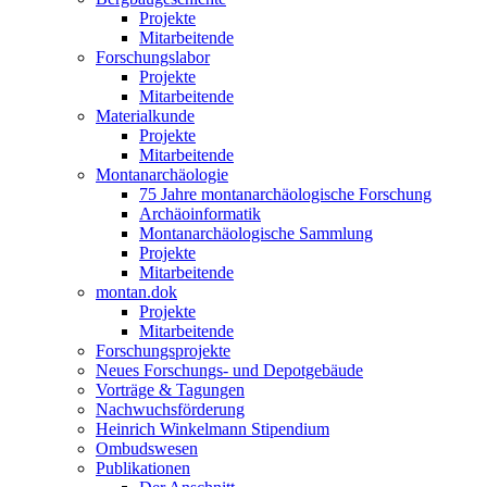
Projekte
Mitarbeitende
Forschungslabor
Projekte
Mitarbeitende
Materialkunde
Projekte
Mitarbeitende
Montanarchäologie
75 Jahre montanarchäologische Forschung
Archäoinformatik
Montanarchäologische Sammlung
Projekte
Mitarbeitende
montan.dok
Projekte
Mitarbeitende
Forschungsprojekte
Neues Forschungs- und Depotgebäude
Vorträge & Tagungen
Nachwuchsförderung
Heinrich Winkelmann Stipendium
Ombudswesen
Publikationen