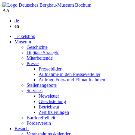
A
A
de
en
Ticketshop
Museum
Geschichte
Digitale Strategie
Mitarbeitende
Presse
Pressebilder
Aufnahme in den Presseverteiler
Anfrage Foto- und Filmaufnahmen
Stellenangebote
Services
Newsletter
Gleichstellung
Betriebsrat
Zertifizierungen
Barrierefreiheit
Förderverein
Besuch
Veranstaltungskalender