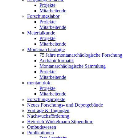
Projekte
Mitarbeitende
Forschungslabor
Projekte
Mitarbeitende
Materialkunde
Projekte
Mitarbeitende
Montanarchäologie
75 Jahre montanarchäologische Forschung
Archäoinformatik
Montanarchäologische Sammlung
Projekte
Mitarbeitende
montan.dok
Projekte
Mitarbeitende
Forschungsprojekte
Neues Forschungs- und Depotgebäude
Vorträge & Tagungen
Nachwuchsförderung
Heinrich Winkelmann Stipendium
Ombudswesen
Publikationen