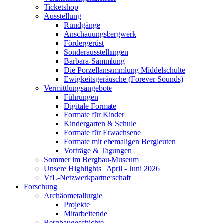
Ticketshop
Ausstellung
Rundgänge
Anschauungsbergwerk
Fördergerüst
Sonderausstellungen
Barbara-Sammlung
Die Porzellansammlung Middelschulte
Ewigkeitsgeräusche (Forever Sounds)
Vermittlungsangebote
Führungen
Digitale Formate
Formate für Kinder
Kindergarten & Schule
Formate für Erwachsene
Formate mit ehemaligen Bergleuten
Vorträge & Tagungen
Sommer im Bergbau-Museum
Unsere Highlights | April - Juni 2026
VfL-Netzwerkpartnerschaft
Forschung
Archäometallurgie
Projekte
Mitarbeitende
Bergbaugeschichte