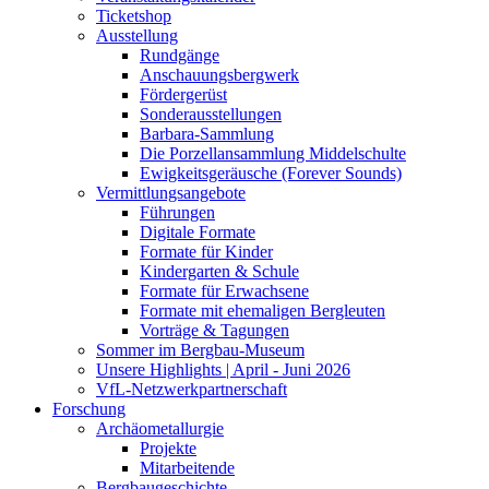
Ticketshop
Ausstellung
Rundgänge
Anschauungsbergwerk
Fördergerüst
Sonderausstellungen
Barbara-Sammlung
Die Porzellansammlung Middelschulte
Ewigkeitsgeräusche (Forever Sounds)
Vermittlungsangebote
Führungen
Digitale Formate
Formate für Kinder
Kindergarten & Schule
Formate für Erwachsene
Formate mit ehemaligen Bergleuten
Vorträge & Tagungen
Sommer im Bergbau-Museum
Unsere Highlights | April - Juni 2026
VfL-Netzwerkpartnerschaft
Forschung
Archäometallurgie
Projekte
Mitarbeitende
Bergbaugeschichte