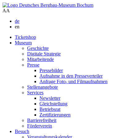
A
A
de
en
Ticketshop
Museum
Geschichte
Digitale Strategie
Mitarbeitende
Presse
Pressebilder
Aufnahme in den Presseverteiler
Anfrage Foto- und Filmaufnahmen
Stellenangebote
Services
Newsletter
Gleichstellung
Betriebsrat
Zertifizierungen
Barrierefreiheit
Förderverein
Besuch
Veranstaltungskalender