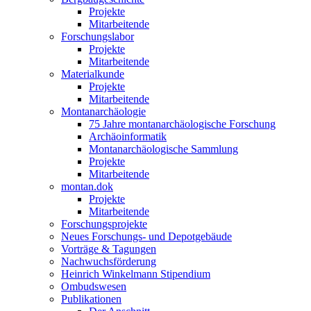
Projekte
Mitarbeitende
Forschungslabor
Projekte
Mitarbeitende
Materialkunde
Projekte
Mitarbeitende
Montanarchäologie
75 Jahre montanarchäologische Forschung
Archäoinformatik
Montanarchäologische Sammlung
Projekte
Mitarbeitende
montan.dok
Projekte
Mitarbeitende
Forschungsprojekte
Neues Forschungs- und Depotgebäude
Vorträge & Tagungen
Nachwuchsförderung
Heinrich Winkelmann Stipendium
Ombudswesen
Publikationen