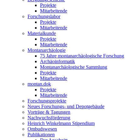
Projekte
Mitarbeitende
Forschungslabor
Projekte
Mitarbeitende
Materialkunde
Projekte
Mitarbeitende
Montanarchäologie
75 Jahre montanarchäologische Forschung
Archäoinformatik
Montanarchäologische Sammlung
Projekte
Mitarbeitende
montan.dok
Projekte
Mitarbeitende
Forschungsprojekte
Neues Forschungs- und Depotgebäude
Vorträge & Tagungen
Nachwuchsförderung
Heinrich Winkelmann Stipendium
Ombudswesen
Publikationen