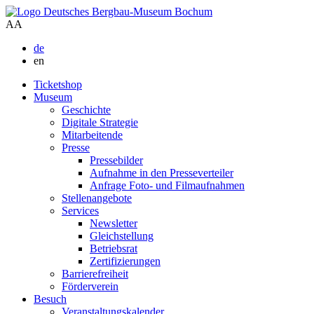
A
A
de
en
Ticketshop
Museum
Geschichte
Digitale Strategie
Mitarbeitende
Presse
Pressebilder
Aufnahme in den Presseverteiler
Anfrage Foto- und Filmaufnahmen
Stellenangebote
Services
Newsletter
Gleichstellung
Betriebsrat
Zertifizierungen
Barrierefreiheit
Förderverein
Besuch
Veranstaltungskalender