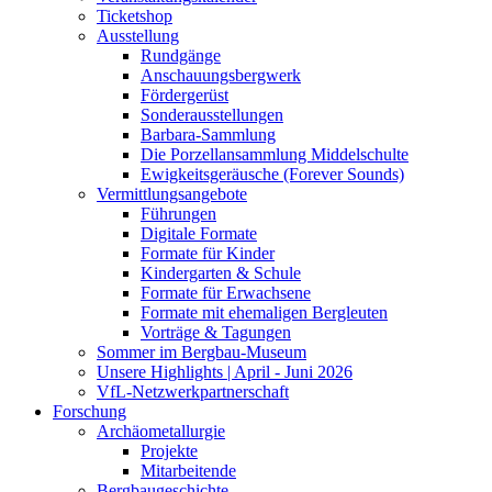
Ticketshop
Ausstellung
Rundgänge
Anschauungsbergwerk
Fördergerüst
Sonderausstellungen
Barbara-Sammlung
Die Porzellansammlung Middelschulte
Ewigkeitsgeräusche (Forever Sounds)
Vermittlungsangebote
Führungen
Digitale Formate
Formate für Kinder
Kindergarten & Schule
Formate für Erwachsene
Formate mit ehemaligen Bergleuten
Vorträge & Tagungen
Sommer im Bergbau-Museum
Unsere Highlights | April - Juni 2026
VfL-Netzwerkpartnerschaft
Forschung
Archäometallurgie
Projekte
Mitarbeitende
Bergbaugeschichte