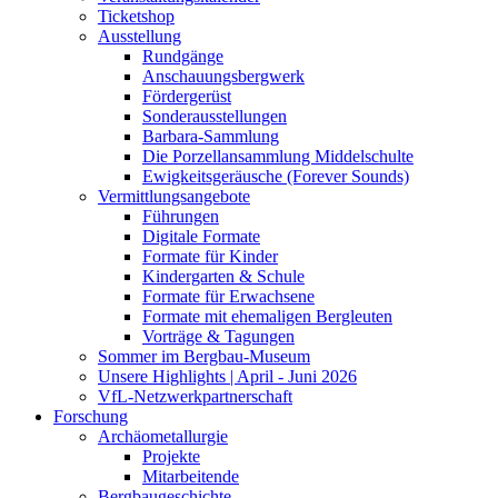
Ticketshop
Ausstellung
Rundgänge
Anschauungsbergwerk
Fördergerüst
Sonderausstellungen
Barbara-Sammlung
Die Porzellansammlung Middelschulte
Ewigkeitsgeräusche (Forever Sounds)
Vermittlungsangebote
Führungen
Digitale Formate
Formate für Kinder
Kindergarten & Schule
Formate für Erwachsene
Formate mit ehemaligen Bergleuten
Vorträge & Tagungen
Sommer im Bergbau-Museum
Unsere Highlights | April - Juni 2026
VfL-Netzwerkpartnerschaft
Forschung
Archäometallurgie
Projekte
Mitarbeitende
Bergbaugeschichte