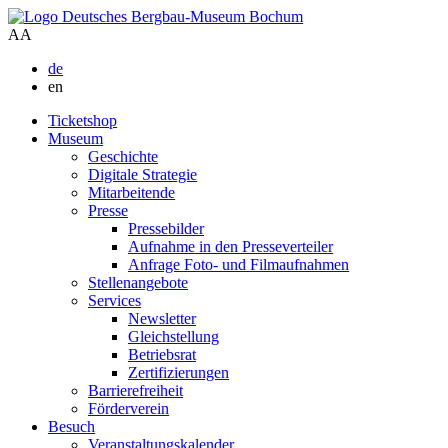
A
A
de
en
Ticketshop
Museum
Geschichte
Digitale Strategie
Mitarbeitende
Presse
Pressebilder
Aufnahme in den Presseverteiler
Anfrage Foto- und Filmaufnahmen
Stellenangebote
Services
Newsletter
Gleichstellung
Betriebsrat
Zertifizierungen
Barrierefreiheit
Förderverein
Besuch
Veranstaltungskalender