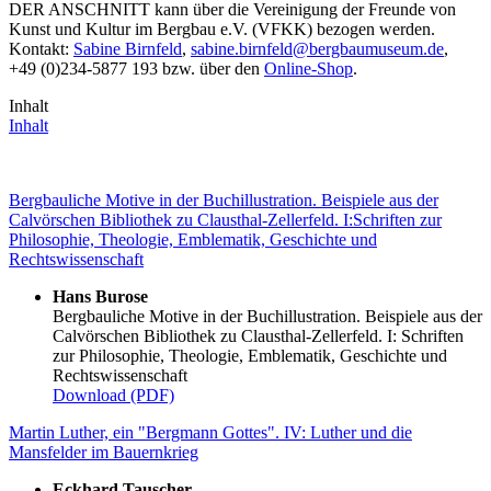
DER ANSCHNITT kann über die Vereinigung der Freunde von
Kunst und Kultur im Bergbau e.V. (VFKK) bezogen werden.
Kontakt:
Sabine Birnfeld
,
sabine.birnfeld
@
bergbaumuseum.de
,
+49 (0)234-5877 193 bzw. über den
Online-Shop
.
Inhalt
Inhalt
Bergbauliche Motive in der Buchillustration. Beispiele aus der
Calvörschen Bibliothek zu Clausthal-Zellerfeld. I:Schriften zur
Philosophie, Theologie, Emblematik, Geschichte und
Rechtswissenschaft
Hans Burose
Bergbauliche Motive in der Buchillustration. Beispiele aus der
Calvörschen Bibliothek zu Clausthal-Zellerfeld. I: Schriften
zur Philosophie, Theologie, Emblematik, Geschichte und
Rechtswissenschaft
Download (PDF)
Martin Luther, ein "Bergmann Gottes". IV: Luther und die
Mansfelder im Bauernkrieg
Eckhard Tauscher