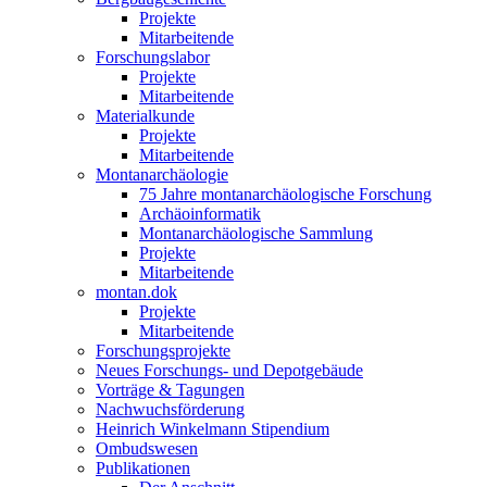
Projekte
Mitarbeitende
Forschungslabor
Projekte
Mitarbeitende
Materialkunde
Projekte
Mitarbeitende
Montanarchäologie
75 Jahre montanarchäologische Forschung
Archäoinformatik
Montanarchäologische Sammlung
Projekte
Mitarbeitende
montan.dok
Projekte
Mitarbeitende
Forschungsprojekte
Neues Forschungs- und Depotgebäude
Vorträge & Tagungen
Nachwuchsförderung
Heinrich Winkelmann Stipendium
Ombudswesen
Publikationen