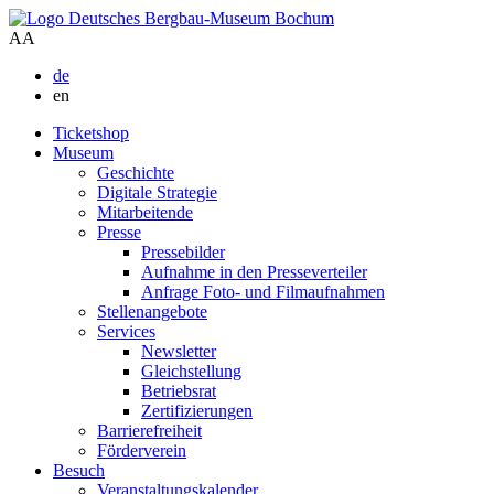
A
A
de
en
Ticketshop
Museum
Geschichte
Digitale Strategie
Mitarbeitende
Presse
Pressebilder
Aufnahme in den Presseverteiler
Anfrage Foto- und Filmaufnahmen
Stellenangebote
Services
Newsletter
Gleichstellung
Betriebsrat
Zertifizierungen
Barrierefreiheit
Förderverein
Besuch
Veranstaltungskalender