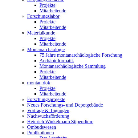
Projekte
Mitarbeitende
Forschungslabor
Projekte
Mitarbeitende
Materialkunde
Projekte
Mitarbeitende
Montanarchäologie
75 Jahre montanarchäologische Forschung
Archäoinformatik
Montanarchäologische Sammlung
Projekte
Mitarbeitende
montan.dok
Projekte
Mitarbeitende
Forschungsprojekte
Neues Forschungs- und Depotgebäude
Vorträge & Tagungen
Nachwuchsförderung
Heinrich Winkelmann Stipendium
Ombudswesen
Publikationen