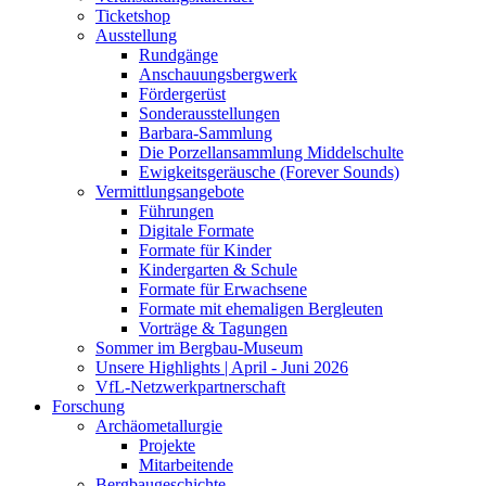
Ticketshop
Ausstellung
Rundgänge
Anschauungsbergwerk
Fördergerüst
Sonderausstellungen
Barbara-Sammlung
Die Porzellansammlung Middelschulte
Ewigkeitsgeräusche (Forever Sounds)
Vermittlungsangebote
Führungen
Digitale Formate
Formate für Kinder
Kindergarten & Schule
Formate für Erwachsene
Formate mit ehemaligen Bergleuten
Vorträge & Tagungen
Sommer im Bergbau-Museum
Unsere Highlights | April - Juni 2026
VfL-Netzwerkpartnerschaft
Forschung
Archäometallurgie
Projekte
Mitarbeitende
Bergbaugeschichte