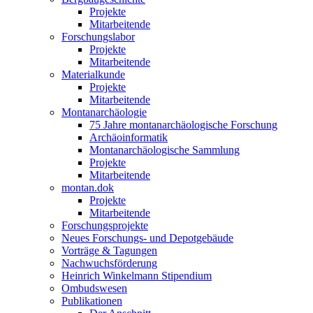
Projekte
Mitarbeitende
Forschungslabor
Projekte
Mitarbeitende
Materialkunde
Projekte
Mitarbeitende
Montanarchäologie
75 Jahre montanarchäologische Forschung
Archäoinformatik
Montanarchäologische Sammlung
Projekte
Mitarbeitende
montan.dok
Projekte
Mitarbeitende
Forschungsprojekte
Neues Forschungs- und Depotgebäude
Vorträge & Tagungen
Nachwuchsförderung
Heinrich Winkelmann Stipendium
Ombudswesen
Publikationen