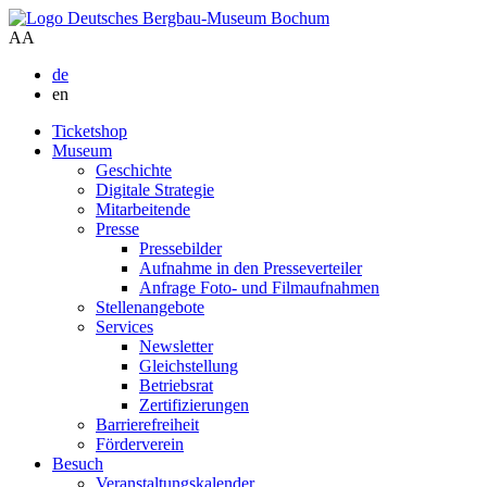
A
A
de
en
Ticketshop
Museum
Geschichte
Digitale Strategie
Mitarbeitende
Presse
Pressebilder
Aufnahme in den Presseverteiler
Anfrage Foto- und Filmaufnahmen
Stellenangebote
Services
Newsletter
Gleichstellung
Betriebsrat
Zertifizierungen
Barrierefreiheit
Förderverein
Besuch
Veranstaltungskalender