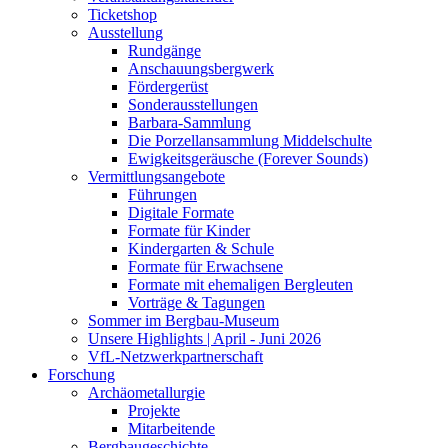
Ticketshop
Ausstellung
Rundgänge
Anschauungsbergwerk
Fördergerüst
Sonderausstellungen
Barbara-Sammlung
Die Porzellansammlung Middelschulte
Ewigkeitsgeräusche (Forever Sounds)
Vermittlungsangebote
Führungen
Digitale Formate
Formate für Kinder
Kindergarten & Schule
Formate für Erwachsene
Formate mit ehemaligen Bergleuten
Vorträge & Tagungen
Sommer im Bergbau-Museum
Unsere Highlights | April - Juni 2026
VfL-Netzwerkpartnerschaft
Forschung
Archäometallurgie
Projekte
Mitarbeitende
Bergbaugeschichte