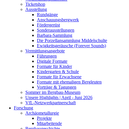
Ticketshop
Ausstellung
Rundgänge
Anschauungsbergwerk
Fördergerüst
Sonderausstellungen
Barbara-Sammlung
Die Porzellansammlung Middelschulte
Ewigkeitsgeräusche (Forever Sounds)
Vermittlungsangebote
Führungen
Digitale Formate
Formate für Kinder
Kindergarten & Schule
Formate für Erwachsene
Formate mit ehemaligen Bergleuten
Vorträge & Tagungen
Sommer im Bergbau-Museum
Unsere Highlights | April - Juni 2026
VfL-Netzwerkpartnerschaft
Forschung
Archäometallurgie
Projekte
Mitarbeitende
Bergbaugeschichte