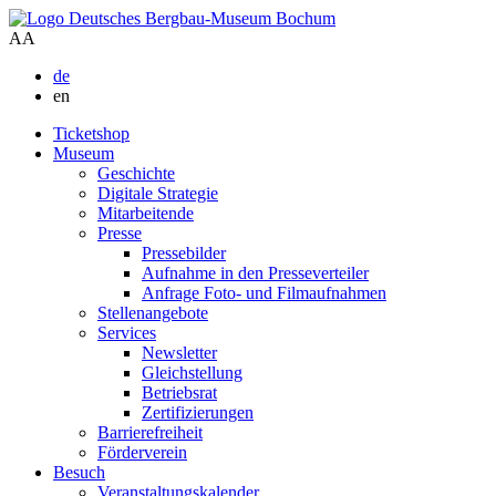
A
A
de
en
Ticketshop
Museum
Geschichte
Digitale Strategie
Mitarbeitende
Presse
Pressebilder
Aufnahme in den Presseverteiler
Anfrage Foto- und Filmaufnahmen
Stellenangebote
Services
Newsletter
Gleichstellung
Betriebsrat
Zertifizierungen
Barrierefreiheit
Förderverein
Besuch
Veranstaltungskalender