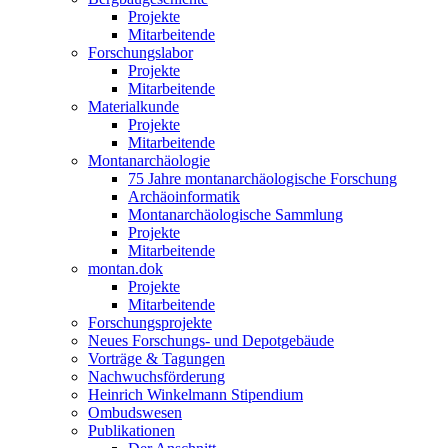
Projekte
Mitarbeitende
Forschungslabor
Projekte
Mitarbeitende
Materialkunde
Projekte
Mitarbeitende
Montanarchäologie
75 Jahre montanarchäologische Forschung
Archäoinformatik
Montanarchäologische Sammlung
Projekte
Mitarbeitende
montan.dok
Projekte
Mitarbeitende
Forschungsprojekte
Neues Forschungs- und Depotgebäude
Vorträge & Tagungen
Nachwuchsförderung
Heinrich Winkelmann Stipendium
Ombudswesen
Publikationen