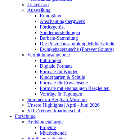
Ticketshop
Ausstellung
Rundgänge
Anschauungsbergwerk
Fördergerüst
Sonderausstellungen
Barbara-Sammlung
Die Porzellansammlung Middelschulte
Ewigkeitsgeräusche (Forever Sounds)
Vermittlungsangebote
Führungen
Digitale Formate
Formate für Kinder
Kindergarten & Schule
Formate für Erwachsene
Formate mit ehemaligen Bergleuten
Vorträge & Tagungen
Sommer im Bergbau-Museum
Unsere Highlights | April - Juni 2026
VfL-Netzwerkpartnerschaft
Forschung
Archäometallurgie
Projekte
Mitarbeitende
Bergbaugeschichte