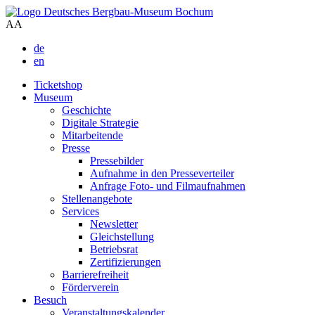
A
A
de
en
Ticketshop
Museum
Geschichte
Digitale Strategie
Mitarbeitende
Presse
Pressebilder
Aufnahme in den Presseverteiler
Anfrage Foto- und Filmaufnahmen
Stellenangebote
Services
Newsletter
Gleichstellung
Betriebsrat
Zertifizierungen
Barrierefreiheit
Förderverein
Besuch
Veranstaltungskalender