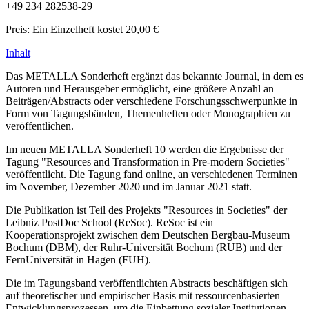
+49 234 282538-29
Preis: Ein Einzelheft kostet 20,00 €
Inhalt
Das METALLA Sonderheft ergänzt das bekannte Journal, in dem es
Autoren und Herausgeber ermöglicht, eine größere Anzahl an
Beiträgen/Abstracts oder verschiedene Forschungsschwerpunkte in
Form von Tagungsbänden, Themenheften oder Monographien zu
veröffentlichen.
Im neuen METALLA Sonderheft 10 werden die Ergebnisse der
Tagung "Resources and Transformation in Pre-modern Societies"
veröffentlicht. Die Tagung fand online, an verschiedenen Terminen
im November, Dezember 2020 und im Januar 2021 statt.
Die Publikation ist Teil des Projekts "Resources in Societies" der
Leibniz PostDoc School (ReSoc). ReSoc ist ein
Kooperationsprojekt zwischen dem Deutschen Bergbau-Museum
Bochum (DBM), der Ruhr-Universität Bochum (RUB) und der
FernUniversität in Hagen (FUH).
Die im Tagungsband veröffentlichten Abstracts beschäftigen sich
auf theoretischer und empirischer Basis mit ressourcenbasierten
Entwicklungsprozessen, um die Einbettung sozialer Institutionen