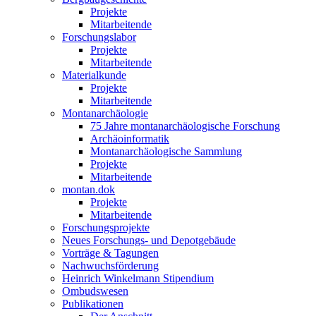
Projekte
Mitarbeitende
Forschungslabor
Projekte
Mitarbeitende
Materialkunde
Projekte
Mitarbeitende
Montanarchäologie
75 Jahre montanarchäologische Forschung
Archäoinformatik
Montanarchäologische Sammlung
Projekte
Mitarbeitende
montan.dok
Projekte
Mitarbeitende
Forschungsprojekte
Neues Forschungs- und Depotgebäude
Vorträge & Tagungen
Nachwuchsförderung
Heinrich Winkelmann Stipendium
Ombudswesen
Publikationen