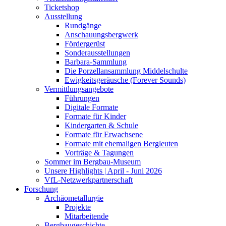
Ticketshop
Ausstellung
Rundgänge
Anschauungsbergwerk
Fördergerüst
Sonderausstellungen
Barbara-Sammlung
Die Porzellansammlung Middelschulte
Ewigkeitsgeräusche (Forever Sounds)
Vermittlungsangebote
Führungen
Digitale Formate
Formate für Kinder
Kindergarten & Schule
Formate für Erwachsene
Formate mit ehemaligen Bergleuten
Vorträge & Tagungen
Sommer im Bergbau-Museum
Unsere Highlights | April - Juni 2026
VfL-Netzwerkpartnerschaft
Forschung
Archäometallurgie
Projekte
Mitarbeitende
Bergbaugeschichte