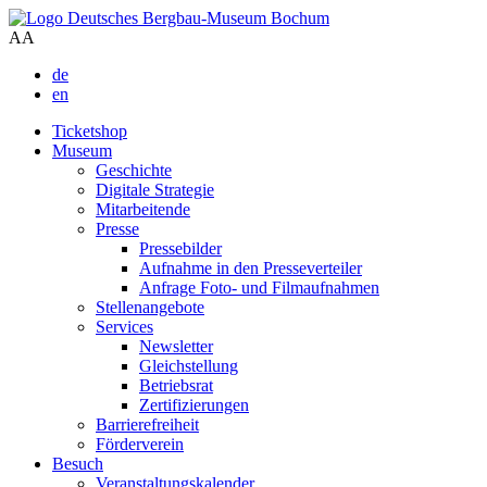
A
A
de
en
Ticketshop
Museum
Geschichte
Digitale Strategie
Mitarbeitende
Presse
Pressebilder
Aufnahme in den Presseverteiler
Anfrage Foto- und Filmaufnahmen
Stellenangebote
Services
Newsletter
Gleichstellung
Betriebsrat
Zertifizierungen
Barrierefreiheit
Förderverein
Besuch
Veranstaltungskalender