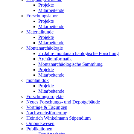
Projekte
Mitarbeitende
Forschungslabor
Projekte
Mitarbeitende
Materialkunde
Projekte
Mitarbeitende
Montanarchäologie
75 Jahre montanarchäologische Forschung
Archäoinformatik
Montanarchäologische Sammlung
Projekte
Mitarbeitende
montan.dok
Projekte
Mitarbeitende
Forschungsprojekte
Neues Forschungs- und Depotgebäude
Vorträge & Tagungen
Nachwuchsförderung
Heinrich Winkelmann Stipendium
Ombudswesen
Publikationen