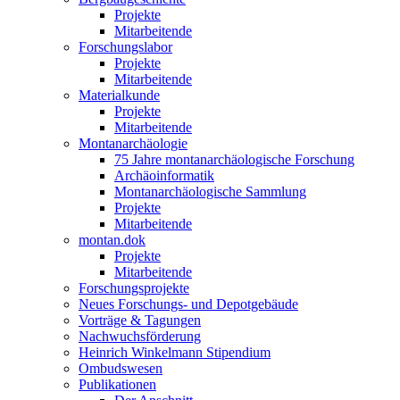
Projekte
Mitarbeitende
Forschungslabor
Projekte
Mitarbeitende
Materialkunde
Projekte
Mitarbeitende
Montanarchäologie
75 Jahre montanarchäologische Forschung
Archäoinformatik
Montanarchäologische Sammlung
Projekte
Mitarbeitende
montan.dok
Projekte
Mitarbeitende
Forschungsprojekte
Neues Forschungs- und Depotgebäude
Vorträge & Tagungen
Nachwuchsförderung
Heinrich Winkelmann Stipendium
Ombudswesen
Publikationen