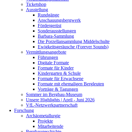
Ticketshop
Ausstellung
Rundgänge
Anschauungsbergwerk
Fördergerüst
Sonderausstellungen
Barbara-Sammlung
Die Porzellansammlung Middelschulte
Ewigkeitsgeräusche (Forever Sounds)
Vermittlungsangebote
Führungen
Digitale Formate
Formate für Kinder
Kindergarten & Schule
Formate für Erwachsene
Formate mit ehemaligen Bergleuten
Vorträge & Tagungen
Sommer im Bergbau-Museum
Unsere Highlights | April - Juni 2026
VfL-Netzwerkpartnerschaft
Forschung
Archäometallurgie
Projekte
Mitarbeitende
Bergbaugeschichte