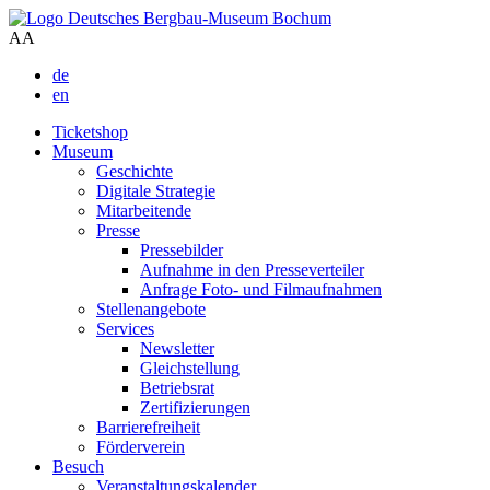
A
A
de
en
Ticketshop
Museum
Geschichte
Digitale Strategie
Mitarbeitende
Presse
Pressebilder
Aufnahme in den Presseverteiler
Anfrage Foto- und Filmaufnahmen
Stellenangebote
Services
Newsletter
Gleichstellung
Betriebsrat
Zertifizierungen
Barrierefreiheit
Förderverein
Besuch
Veranstaltungskalender