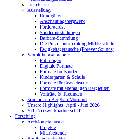
Ticketshop
Ausstellung
Rundgänge
Anschauungsbergwerk
Fördergerüst
Sonderausstellungen
Barbara-Sammlung
Die Porzellansammlung Middelschulte
Ewigkeitsgeräusche (Forever Sounds)
Vermittlungsangebote
Führungen
Digitale Formate
Formate für Kinder
Kindergarten & Schule
Formate für Erwachsene
Formate mit ehemaligen Bergleuten
Vorträge & Tagungen
Sommer im Bergbau-Museum
Unsere Highlights | April - Juni 2026
VfL-Netzwerkpartnerschaft
Forschung
Archäometallurgie
Projekte
Mitarbeitende
Bergbaugeschichte