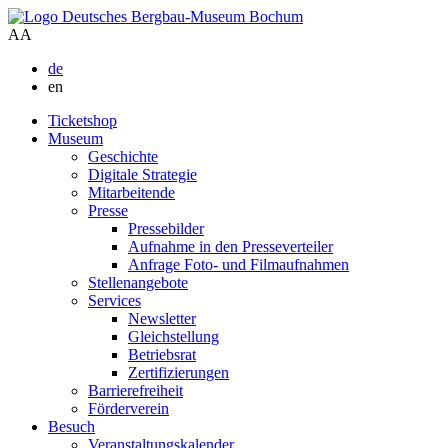
A
A
de
en
Ticketshop
Museum
Geschichte
Digitale Strategie
Mitarbeitende
Presse
Pressebilder
Aufnahme in den Presseverteiler
Anfrage Foto- und Filmaufnahmen
Stellenangebote
Services
Newsletter
Gleichstellung
Betriebsrat
Zertifizierungen
Barrierefreiheit
Förderverein
Besuch
Veranstaltungskalender