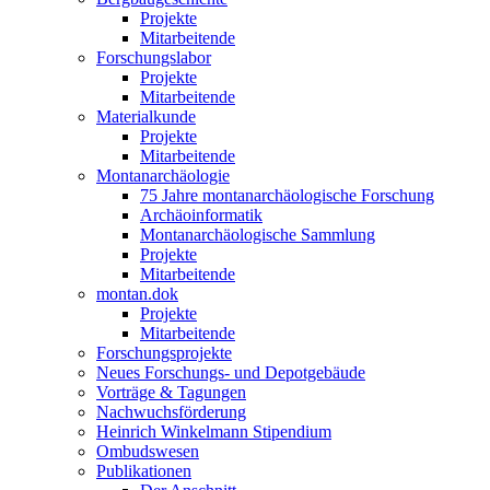
Projekte
Mitarbeitende
Forschungslabor
Projekte
Mitarbeitende
Materialkunde
Projekte
Mitarbeitende
Montanarchäologie
75 Jahre montanarchäologische Forschung
Archäoinformatik
Montanarchäologische Sammlung
Projekte
Mitarbeitende
montan.dok
Projekte
Mitarbeitende
Forschungsprojekte
Neues Forschungs- und Depotgebäude
Vorträge & Tagungen
Nachwuchsförderung
Heinrich Winkelmann Stipendium
Ombudswesen
Publikationen