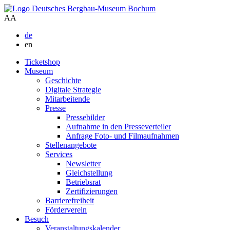
A
A
de
en
Ticketshop
Museum
Geschichte
Digitale Strategie
Mitarbeitende
Presse
Pressebilder
Aufnahme in den Presseverteiler
Anfrage Foto- und Filmaufnahmen
Stellenangebote
Services
Newsletter
Gleichstellung
Betriebsrat
Zertifizierungen
Barrierefreiheit
Förderverein
Besuch
Veranstaltungskalender