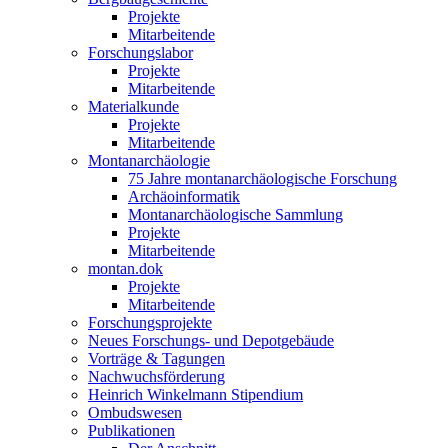
Projekte
Mitarbeitende
Forschungslabor
Projekte
Mitarbeitende
Materialkunde
Projekte
Mitarbeitende
Montanarchäologie
75 Jahre montanarchäologische Forschung
Archäoinformatik
Montanarchäologische Sammlung
Projekte
Mitarbeitende
montan.dok
Projekte
Mitarbeitende
Forschungsprojekte
Neues Forschungs- und Depotgebäude
Vorträge & Tagungen
Nachwuchsförderung
Heinrich Winkelmann Stipendium
Ombudswesen
Publikationen