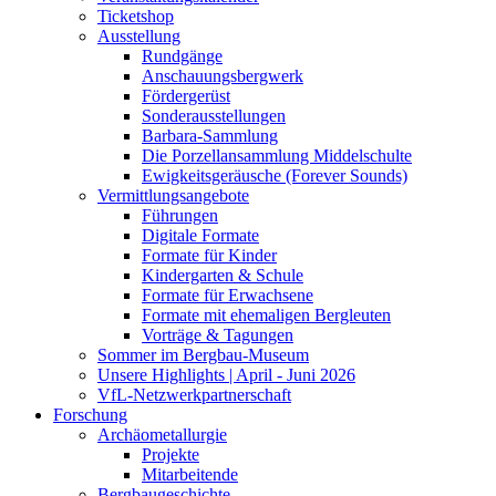
Ticketshop
Ausstellung
Rundgänge
Anschauungsbergwerk
Fördergerüst
Sonderausstellungen
Barbara-Sammlung
Die Porzellansammlung Middelschulte
Ewigkeitsgeräusche (Forever Sounds)
Vermittlungsangebote
Führungen
Digitale Formate
Formate für Kinder
Kindergarten & Schule
Formate für Erwachsene
Formate mit ehemaligen Bergleuten
Vorträge & Tagungen
Sommer im Bergbau-Museum
Unsere Highlights | April - Juni 2026
VfL-Netzwerkpartnerschaft
Forschung
Archäometallurgie
Projekte
Mitarbeitende
Bergbaugeschichte