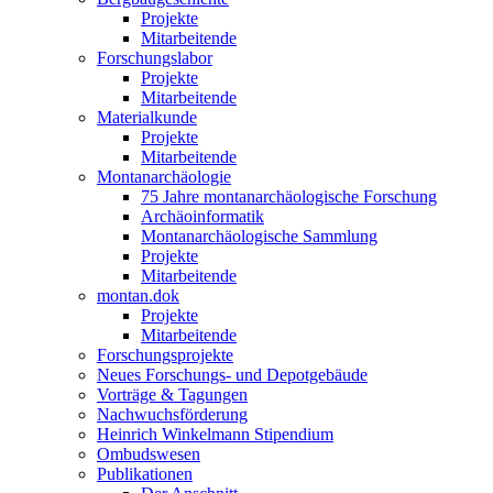
Projekte
Mitarbeitende
Forschungslabor
Projekte
Mitarbeitende
Materialkunde
Projekte
Mitarbeitende
Montanarchäologie
75 Jahre montanarchäologische Forschung
Archäoinformatik
Montanarchäologische Sammlung
Projekte
Mitarbeitende
montan.dok
Projekte
Mitarbeitende
Forschungsprojekte
Neues Forschungs- und Depotgebäude
Vorträge & Tagungen
Nachwuchsförderung
Heinrich Winkelmann Stipendium
Ombudswesen
Publikationen