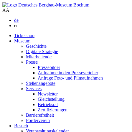
A
A
de
en
Ticketshop
Museum
Geschichte
Digitale Strategie
Mitarbeitende
Presse
Pressebilder
Aufnahme in den Presseverteiler
Anfrage Foto- und Filmaufnahmen
Stellenangebote
Services
Newsletter
Gleichstellung
Betriebsrat
Zertifizierungen
Barrierefreiheit
Förderverein
Besuch
Veranstaltungskalender