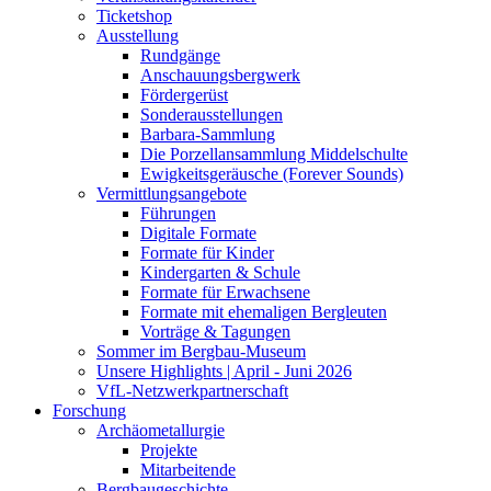
Ticketshop
Ausstellung
Rundgänge
Anschauungsbergwerk
Fördergerüst
Sonderausstellungen
Barbara-Sammlung
Die Porzellansammlung Middelschulte
Ewigkeitsgeräusche (Forever Sounds)
Vermittlungsangebote
Führungen
Digitale Formate
Formate für Kinder
Kindergarten & Schule
Formate für Erwachsene
Formate mit ehemaligen Bergleuten
Vorträge & Tagungen
Sommer im Bergbau-Museum
Unsere Highlights | April - Juni 2026
VfL-Netzwerkpartnerschaft
Forschung
Archäometallurgie
Projekte
Mitarbeitende
Bergbaugeschichte