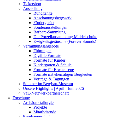
Ticketshop
Ausstellung
Rundgänge
Anschauungsbergwerk
Fördergerüst
Sonderausstellungen
Barbara-Sammlung
Die Porzellansammlung Middelschulte
Ewigkeitsgeräusche (Forever Sounds)
Vermittlungsangebote
Führungen
Digitale Formate
Formate für Kinder
Kindergarten & Schule
Formate für Erwachsene
Formate mit ehemaligen Bergleuten
Vorträge & Tagungen
Sommer im Bergbau-Museum
Unsere Highlights | April - Juni 2026
VfL-Netzwerkpartnerschaft
Forschung
Archäometallurgie
Projekte
Mitarbeitende
Bergbaugeschichte