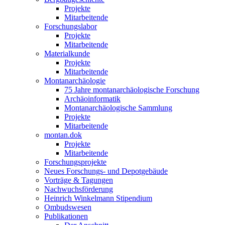
Projekte
Mitarbeitende
Forschungslabor
Projekte
Mitarbeitende
Materialkunde
Projekte
Mitarbeitende
Montanarchäologie
75 Jahre montanarchäologische Forschung
Archäoinformatik
Montanarchäologische Sammlung
Projekte
Mitarbeitende
montan.dok
Projekte
Mitarbeitende
Forschungsprojekte
Neues Forschungs- und Depotgebäude
Vorträge & Tagungen
Nachwuchsförderung
Heinrich Winkelmann Stipendium
Ombudswesen
Publikationen