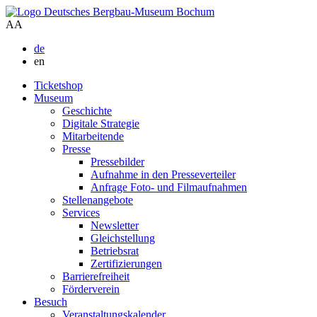
A
A
de
en
Ticketshop
Museum
Geschichte
Digitale Strategie
Mitarbeitende
Presse
Pressebilder
Aufnahme in den Presseverteiler
Anfrage Foto- und Filmaufnahmen
Stellenangebote
Services
Newsletter
Gleichstellung
Betriebsrat
Zertifizierungen
Barrierefreiheit
Förderverein
Besuch
Veranstaltungskalender