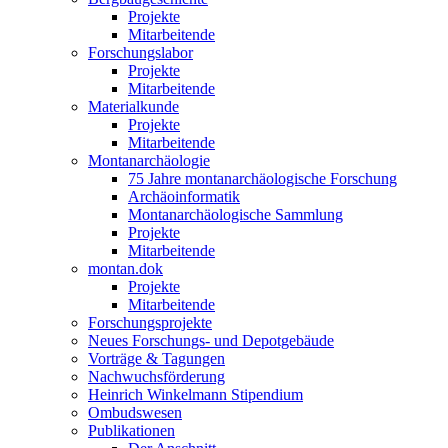
Projekte
Mitarbeitende
Forschungslabor
Projekte
Mitarbeitende
Materialkunde
Projekte
Mitarbeitende
Montanarchäologie
75 Jahre montanarchäologische Forschung
Archäoinformatik
Montanarchäologische Sammlung
Projekte
Mitarbeitende
montan.dok
Projekte
Mitarbeitende
Forschungsprojekte
Neues Forschungs- und Depotgebäude
Vorträge & Tagungen
Nachwuchsförderung
Heinrich Winkelmann Stipendium
Ombudswesen
Publikationen