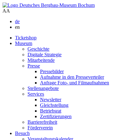
A
A
de
en
Ticketshop
Museum
Geschichte
Digitale Strategie
Mitarbeitende
Presse
Pressebilder
Aufnahme in den Presseverteiler
Anfrage Foto- und Filmaufnahmen
Stellenangebote
Services
Newsletter
Gleichstellung
Betriebsrat
Zertifizierungen
Barrierefreiheit
Förderverein
Besuch
Veranstaltungskalender