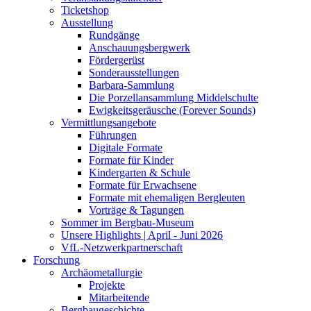
Ticketshop
Ausstellung
Rundgänge
Anschauungsbergwerk
Fördergerüst
Sonderausstellungen
Barbara-Sammlung
Die Porzellansammlung Middelschulte
Ewigkeitsgeräusche (Forever Sounds)
Vermittlungsangebote
Führungen
Digitale Formate
Formate für Kinder
Kindergarten & Schule
Formate für Erwachsene
Formate mit ehemaligen Bergleuten
Vorträge & Tagungen
Sommer im Bergbau-Museum
Unsere Highlights | April - Juni 2026
VfL-Netzwerkpartnerschaft
Forschung
Archäometallurgie
Projekte
Mitarbeitende
Bergbaugeschichte