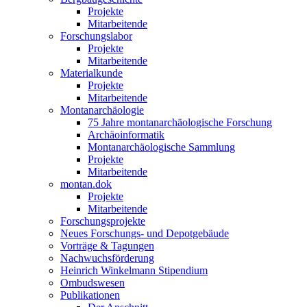
Projekte
Mitarbeitende
Forschungslabor
Projekte
Mitarbeitende
Materialkunde
Projekte
Mitarbeitende
Montanarchäologie
75 Jahre montanarchäologische Forschung
Archäoinformatik
Montanarchäologische Sammlung
Projekte
Mitarbeitende
montan.dok
Projekte
Mitarbeitende
Forschungsprojekte
Neues Forschungs- und Depotgebäude
Vorträge & Tagungen
Nachwuchsförderung
Heinrich Winkelmann Stipendium
Ombudswesen
Publikationen