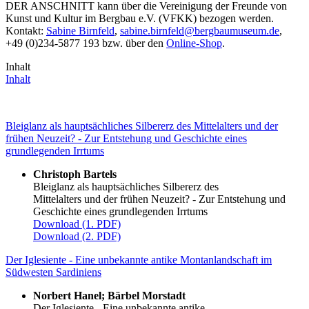
DER ANSCHNITT kann über die Vereinigung der Freunde von
Kunst und Kultur im Bergbau e.V. (VFKK) bezogen werden.
Kontakt:
Sabine Birnfeld
,
sabine.birnfeld
@
bergbaumuseum.de
,
+49 (0)234-5877 193 bzw. über den
Online-Shop
.
Inhalt
Inhalt
Bleiglanz als hauptsächliches Silbererz des Mittelalters und der
frühen Neuzeit? - Zur Entstehung und Geschichte eines
grundlegenden Irrtums
Christoph Bartels
Bleiglanz als hauptsächliches Silbererz des
Mittelalters und der frühen Neuzeit? - Zur Entstehung und
Geschichte eines grundlegenden Irrtums
Download (1. PDF)
Download (2. PDF)
Der Iglesiente - Eine unbekannte antike Montanlandschaft im
Südwesten Sardiniens
Norbert Hanel; Bärbel Morstadt
Der Iglesiente - Eine unbekannte antike