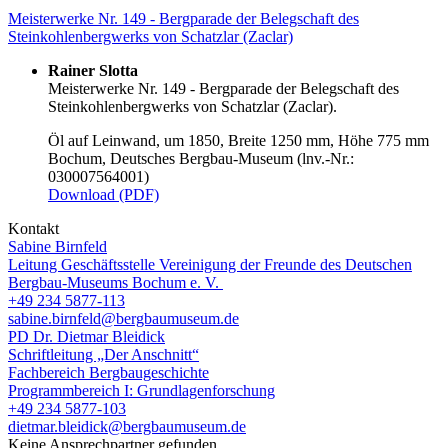
Meisterwerke Nr. 149 - Bergparade der Belegschaft des
Steinkohlenbergwerks von Schatzlar (Zaclar)
Rainer Slotta
Meisterwerke Nr. 149 - Bergparade der Belegschaft des
Steinkohlenbergwerks von Schatzlar (Zaclar).
Öl auf Leinwand, um 1850, Breite 1250 mm, Höhe 775 mm
Bochum, Deutsches Bergbau-Museum (lnv.-Nr.:
030007564001)
Download (PDF)
Kontakt
Sabine Birnfeld
Leitung Geschäftsstelle Vereinigung der Freunde des Deutschen
Bergbau-Museums Bochum e. V.
+49 234 5877-113
sabine.birnfeld@bergbaumuseum.de
PD Dr. Dietmar Bleidick
Schriftleitung „Der Anschnitt“
Fachbereich Bergbaugeschichte
Programmbereich I: Grundlagenforschung
+49 234 5877-103
dietmar.bleidick@bergbaumuseum.de
Keine Ansprechpartner gefunden