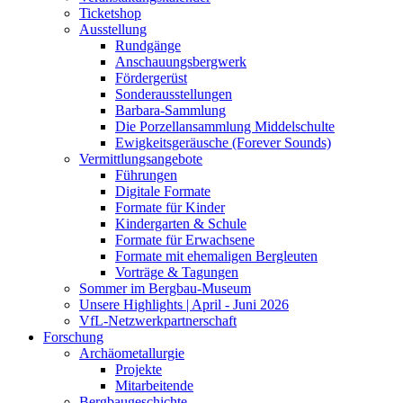
Ticketshop
Ausstellung
Rundgänge
Anschauungsbergwerk
Fördergerüst
Sonderausstellungen
Barbara-Sammlung
Die Porzellansammlung Middelschulte
Ewigkeitsgeräusche (Forever Sounds)
Vermittlungsangebote
Führungen
Digitale Formate
Formate für Kinder
Kindergarten & Schule
Formate für Erwachsene
Formate mit ehemaligen Bergleuten
Vorträge & Tagungen
Sommer im Bergbau-Museum
Unsere Highlights | April - Juni 2026
VfL-Netzwerkpartnerschaft
Forschung
Archäometallurgie
Projekte
Mitarbeitende
Bergbaugeschichte