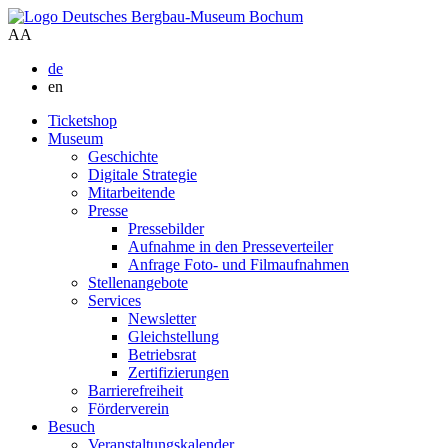
A
A
de
en
Ticketshop
Museum
Geschichte
Digitale Strategie
Mitarbeitende
Presse
Pressebilder
Aufnahme in den Presseverteiler
Anfrage Foto- und Filmaufnahmen
Stellenangebote
Services
Newsletter
Gleichstellung
Betriebsrat
Zertifizierungen
Barrierefreiheit
Förderverein
Besuch
Veranstaltungskalender