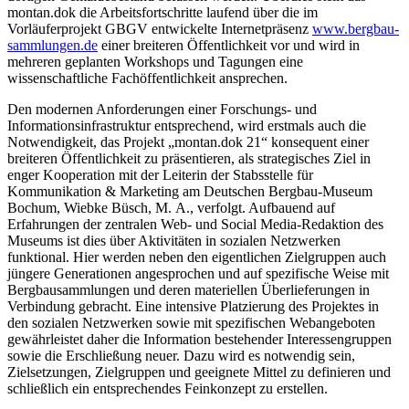
montan.dok die Arbeitsfortschritte laufend über die im
Vorläuferprojekt GBGV entwickelte Internetpräsenz
www.bergbau-
sammlungen.de
einer breiteren Öffentlichkeit vor und wird in
mehreren geplanten Workshops und Tagungen eine
wissenschaftliche Fachöffentlichkeit ansprechen.
Den modernen Anforderungen einer Forschungs- und
Informationsinfrastruktur entsprechend, wird erstmals auch die
Notwendigkeit, das Projekt „montan.dok 21“ konsequent einer
breiteren Öffentlichkeit zu präsentieren, als strategisches Ziel in
enger Kooperation mit der Leiterin der Stabsstelle für
Kommunikation & Marketing am Deutschen Bergbau-Museum
Bochum, Wiebke Büsch, M. A., verfolgt. Aufbauend auf
Erfahrungen der zentralen Web- und Social Media-Redaktion des
Museums ist dies über Aktivitäten in sozialen Netzwerken
funktional. Hier werden neben den eigentlichen Zielgruppen auch
jüngere Generationen angesprochen und auf spezifische Weise mit
Bergbausammlungen und deren materiellen Überlieferungen in
Verbindung gebracht. Eine intensive Platzierung des Projektes in
den sozialen Netzwerken sowie mit spezifischen Webangeboten
gewährleistet daher die Information bestehender Interessengruppen
sowie die Erschließung neuer. Dazu wird es notwendig sein,
Zielsetzungen, Zielgruppen und geeignete Mittel zu definieren und
schließlich ein entsprechendes Feinkonzept zu erstellen.