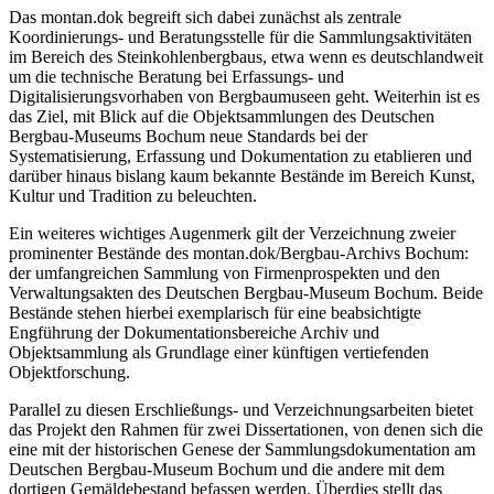
Das montan.dok begreift sich dabei zunächst als zentrale
Koordinierungs- und Beratungsstelle für die Sammlungsaktivitäten
im Bereich des Steinkohlenbergbaus, etwa wenn es deutschlandweit
um die technische Beratung bei Erfassungs- und
Digitalisierungsvorhaben von Bergbaumuseen geht. Weiterhin ist es
das Ziel, mit Blick auf die Objektsammlungen des Deutschen
Bergbau-Museums Bochum neue Standards bei der
Systematisierung, Erfassung und Dokumentation zu etablieren und
darüber hinaus bislang kaum bekannte Bestände im Bereich Kunst,
Kultur und Tradition zu beleuchten.
Ein weiteres wichtiges Augenmerk gilt der Verzeichnung zweier
prominenter Bestände des montan.dok/Bergbau-Archivs Bochum:
der umfangreichen Sammlung von Firmenprospekten und den
Verwaltungsakten des Deutschen Bergbau-Museum Bochum. Beide
Bestände stehen hierbei exemplarisch für eine beabsichtigte
Engführung der Dokumentationsbereiche Archiv und
Objektsammlung als Grundlage einer künftigen vertiefenden
Objektforschung.
Parallel zu diesen Erschließungs- und Verzeichnungsarbeiten bietet
das Projekt den Rahmen für zwei Dissertationen, von denen sich die
eine mit der historischen Genese der Sammlungsdokumentation am
Deutschen Bergbau-Museum Bochum und die andere mit dem
dortigen Gemäldebestand befassen werden. Überdies stellt das