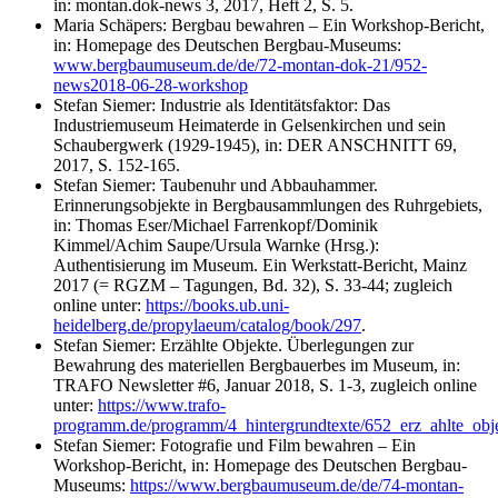
in: montan.dok-news 3, 2017, Heft 2, S. 5.
Maria Schäpers: Bergbau bewahren – Ein Workshop-Bericht,
in: Homepage des Deutschen Bergbau-Museums:
www.bergbaumuseum.de/de/72-montan-dok-21/952-
news2018-06-28-workshop
Stefan Siemer: Industrie als Identitätsfaktor: Das
Industriemuseum Heimaterde in Gelsenkirchen und sein
Schaubergwerk (1929-1945), in: DER ANSCHNITT 69,
2017, S. 152-165.
Stefan Siemer: Taubenuhr und Abbauhammer.
Erinnerungsobjekte in Bergbausammlungen des Ruhrgebiets,
in: Thomas Eser/Michael Farrenkopf/Dominik
Kimmel/Achim Saupe/Ursula Warnke (Hrsg.):
Authentisierung im Museum. Ein Werkstatt-Bericht, Mainz
2017 (= RGZM – Tagungen, Bd. 32), S. 33-44; zugleich
online unter:
https://books.ub.uni-
heidelberg.de/propylaeum/catalog/book/297
.
Stefan Siemer: Erzählte Objekte. Überlegungen zur
Bewahrung des materiellen Bergbauerbes im Museum, in:
TRAFO Newsletter #6, Januar 2018, S. 1-3, zugleich online
unter:
https://www.trafo-
programm.de/programm/4_hintergrundtexte/652_erz_ahlte_ob
Stefan Siemer: Fotografie und Film bewahren – Ein
Workshop-Bericht, in: Homepage des Deutschen Bergbau-
Museums:
https://www.bergbaumuseum.de/de/74-montan-