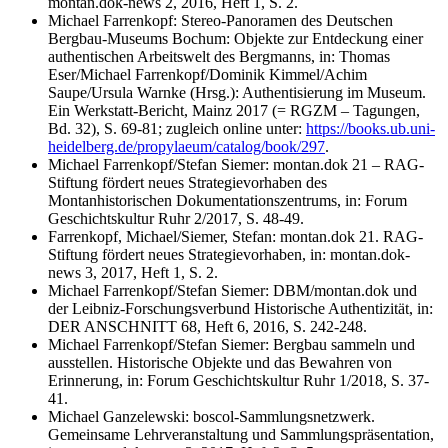
montan.dok-news 2, 2016, Heft 1, S. 2.
Michael Farrenkopf: Stereo-Panoramen des Deutschen
Bergbau-Museums Bochum: Objekte zur Entdeckung einer
authentischen Arbeitswelt des Bergmanns, in: Thomas
Eser/Michael Farrenkopf/Dominik Kimmel/Achim
Saupe/Ursula Warnke (Hrsg.): Authentisierung im Museum.
Ein Werkstatt-Bericht, Mainz 2017 (= RGZM – Tagungen,
Bd. 32), S. 69-81; zugleich online unter:
https://books.ub.uni-
heidelberg.de/propylaeum/catalog/book/297
.
Michael Farrenkopf/Stefan Siemer: montan.dok 21 – RAG-
Stiftung fördert neues Strategievorhaben des
Montanhistorischen Dokumentationszentrums, in: Forum
Geschichtskultur Ruhr 2/2017, S. 48-49.
Farrenkopf, Michael/Siemer, Stefan: montan.dok 21. RAG-
Stiftung fördert neues Strategievorhaben, in: montan.dok-
news 3, 2017, Heft 1, S. 2.
Michael Farrenkopf/Stefan Siemer: DBM/montan.dok und
der Leibniz-Forschungsverbund Historische Authentizität, in:
DER ANSCHNITT 68, Heft 6, 2016, S. 242-248.
Michael Farrenkopf/Stefan Siemer: Bergbau sammeln und
ausstellen. Historische Objekte und das Bewahren von
Erinnerung, in: Forum Geschichtskultur Ruhr 1/2018, S. 37-
41.
Michael Ganzelewski: boscol-Sammlungsnetzwerk.
Gemeinsame Lehrveranstaltung und Sammlungspräsentation,