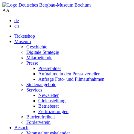
A
A
de
en
Ticketshop
Museum
Geschichte
Digitale Strategie
Mitarbeitende
Presse
Pressebilder
Aufnahme in den Presseverteiler
Anfrage Foto- und Filmaufnahmen
Stellenangebote
Services
Newsletter
Gleichstellung
Betriebsrat
Zertifizierungen
Barrierefreiheit
Förderverein
Besuch
Veranstaltungskalender