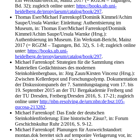
Ein Werkstatt-Bericht, Mainz 2017 (= RGZM – Tagungen,
Bd. 32); zugleich online unter:
https://books.ub.uni-
heidelberg.de/propylaeum/catalog/book/297
.
Thomas Eser/Michael Farrenkopf/Dominik Kimmel/Achim
Saupe/Ursula Warnke: Einleitung: Authentisierung im
Museum, in: Thomas Eser/Michael Farrenkopf/Dominik
Kimmel/Achim Saupe/Ursula Warnke (Hrsg.):
Authentisierung im Museum. Ein Werkstatt-Bericht, Mainz
2017 (= RGZM – Tagungen, Bd. 32), S. 1-8; zugleich online
unter:
https://books.ub.uni-
heidelberg.de/propylaeum/catalog/book/297
.
Michael Farrenkopf: Strategien für die Sammlung eines
Materiellen Gedächtnisses des modernen
Steinkohlenbergbaus, in: Jörg Zaun/Kirsten Vincenz (Hrsg.):
Zwischen Kellerdepot und Forschungsolymp. Dokumentation
der Diskussionspanels der 7. Sammlungstagung vom 17. bis
19. September 2015 an der TU Bergakademie Freiberg und
der TU Dresden, Freiberg/Dresden 2016, S. 17-21; zugleich
online unter
http://nbn-resolving.de/urn:nbn:de:bsz:105-
qucosa-213282
.
Michael Farrenkopf: Das Ende der deutschen
Steinkohlenförderung: Eine historische Zäsur?, in: Forum
Geschichtskultur Ruhr 2/2016, S. 9-12.
Michael Farrenkopf: Planungen für Ausweichstandort:
montan.dok bereitet sich auf temporäre Verlagerung vor, in: