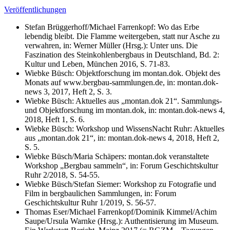
Veröffentlichungen
Stefan Brüggerhoff/Michael Farrenkopf: Wo das Erbe
lebendig bleibt. Die Flamme weitergeben, statt nur Asche zu
verwahren, in: Werner Müller (Hrsg.): Unter uns. Die
Faszination des Steinkohlenbergbaus in Deutschland, Bd. 2:
Kultur und Leben, München 2016, S. 71-83.
Wiebke Büsch: Objektforschung im montan.dok. Objekt des
Monats auf www.bergbau-sammlungen.de, in: montan.dok-
news 3, 2017, Heft 2, S. 3.
Wiebke Büsch: Aktuelles aus „montan.dok 21“. Sammlungs-
und Objektforschung im montan.dok, in: montan.dok-news 4,
2018, Heft 1, S. 6.
Wiebke Büsch: Workshop und WissensNacht Ruhr: Aktuelles
aus „montan.dok 21“, in: montan.dok-news 4, 2018, Heft 2,
S. 5.
Wiebke Büsch/Maria Schäpers: montan.dok veranstaltete
Workshop „Bergbau sammeln“, in: Forum Geschichtskultur
Ruhr 2/2018, S. 54-55.
Wiebke Büsch/Stefan Siemer: Workshop zu Fotografie und
Film in bergbaulichen Sammlungen, in: Forum
Geschichtskultur Ruhr 1/2019, S. 56-57.
Thomas Eser/Michael Farrenkopf/Dominik Kimmel/Achim
Saupe/Ursula Warnke (Hrsg.): Authentisierung im Museum.