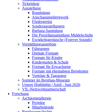
Ticketshop
Ausstellung
Rundgänge
Anschauungsbergwerk
Fördergerüst
Sonderausstellungen
Barbara-Sammlung
Die Porzellansammlung Middelschulte
Ewigkeitsgeräusche (Forever Sounds)
Vermittlungsangebote
Führungen
Digitale Formate
Formate für Kinder
Kindergarten & Schule
Formate für Erwachsene
Formate mit ehemaligen Bergleuten
Vorträge & Tagungen
Sommer im Bergbau-Museum
Unsere Highlights | April - Juni 2026
VfL-Netzwerkpartnerschaft
Forschung
Archäometallurgie
Projekte
Mitarbeitende
Bergbaugeschichte