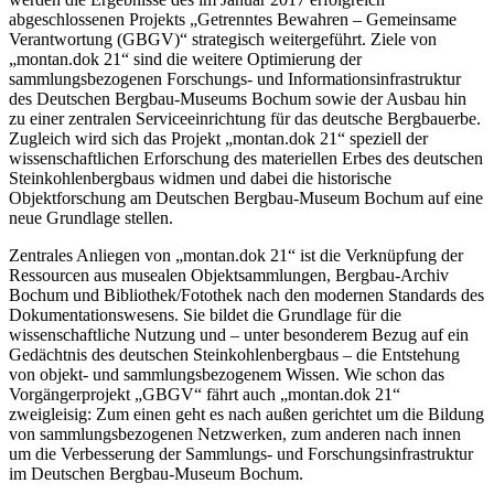
abgeschlossenen Projekts „Getrenntes Bewahren – Gemeinsame
Verantwortung (GBGV)“ strategisch weitergeführt. Ziele von
„montan.dok 21“ sind die weitere Optimierung der
sammlungsbezogenen Forschungs- und Informationsinfrastruktur
des Deutschen Bergbau-Museums Bochum sowie der Ausbau hin
zu einer zentralen Serviceeinrichtung für das deutsche Bergbauerbe.
Zugleich wird sich das Projekt „montan.dok 21“ speziell der
wissenschaftlichen Erforschung des materiellen Erbes des deutschen
Steinkohlenbergbaus widmen und dabei die historische
Objektforschung am Deutschen Bergbau-Museum Bochum auf eine
neue Grundlage stellen.
Zentrales Anliegen von „montan.dok 21“ ist die Verknüpfung der
Ressourcen aus musealen Objektsammlungen, Bergbau-Archiv
Bochum und Bibliothek/Fotothek nach den modernen Standards des
Dokumentationswesens. Sie bildet die Grundlage für die
wissenschaftliche Nutzung und – unter besonderem Bezug auf ein
Gedächtnis des deutschen Steinkohlenbergbaus – die Entstehung
von objekt- und sammlungsbezogenem Wissen. Wie schon das
Vorgängerprojekt „GBGV“ fährt auch „montan.dok 21“
zweigleisig: Zum einen geht es nach außen gerichtet um die Bildung
von sammlungsbezogenen Netzwerken, zum anderen nach innen
um die Verbesserung der Sammlungs- und Forschungsinfrastruktur
im Deutschen Bergbau-Museum Bochum.