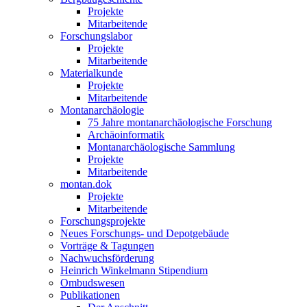
Projekte
Mitarbeitende
Forschungslabor
Projekte
Mitarbeitende
Materialkunde
Projekte
Mitarbeitende
Montanarchäologie
75 Jahre montanarchäologische Forschung
Archäoinformatik
Montanarchäologische Sammlung
Projekte
Mitarbeitende
montan.dok
Projekte
Mitarbeitende
Forschungsprojekte
Neues Forschungs- und Depotgebäude
Vorträge & Tagungen
Nachwuchsförderung
Heinrich Winkelmann Stipendium
Ombudswesen
Publikationen