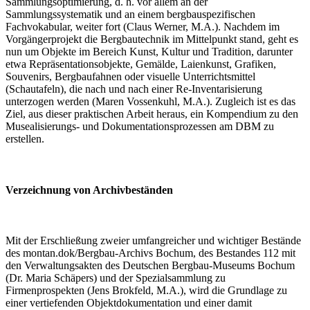
Sammlungsoptimierung, d. h. vor allem an der
Sammlungssystematik und an einem bergbauspezifischen
Fachvokabular, weiter fort (Claus Werner, M.A.). Nachdem im
Vorgängerprojekt die Bergbautechnik im Mittelpunkt stand, geht es
nun um Objekte im Bereich Kunst, Kultur und Tradition, darunter
etwa Repräsentationsobjekte, Gemälde, Laienkunst, Grafiken,
Souvenirs, Bergbaufahnen oder visuelle Unterrichtsmittel
(Schautafeln), die nach und nach einer Re-Inventarisierung
unterzogen werden (Maren Vossenkuhl, M.A.). Zugleich ist es das
Ziel, aus dieser praktischen Arbeit heraus, ein Kompendium zu den
Musealisierungs- und Dokumentationsprozessen am DBM zu
erstellen.
Verzeichnung von Archivbeständen
Mit der Erschließung zweier umfangreicher und wichtiger Bestände
des montan.dok/Bergbau-Archivs Bochum, des Bestandes 112 mit
den Verwaltungsakten des Deutschen Bergbau-Museums Bochum
(Dr. Maria Schäpers) und der Spezialsammlung zu
Firmenprospekten (Jens Brokfeld, M.A.), wird die Grundlage zu
einer vertiefenden Objektdokumentation und einer damit