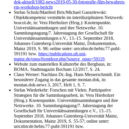
dok-aktuell/1082-news2019-05-30-fotografie-film-bewahren-
ein-workshop-bericht
Stefan Schulz/Manfred Brix/Michael Ganzelewski:
Objektkompetenz vermitteln im interdisziplinären Netzwerk:
boscol.de, in: Vera Hierholzer (Hrsg.): Knotenpunkte.
Universitätssammlungen und ihre Netzwerke. 10.
Sammlungstagung/7. Jahrestagung der Gesellschaft für
Universitätssammlungen e.V., 13.-15. September 2018,
Johannes Gutenberg-Universität Mainz, Dokumentation,
Mainz 2019, S. 98; online unter: urn:nbn:de:hebis:77-publ-
591191 bzw.
https://publications.ub.uni-
mainz.de/opus/frontdoor.php?source_opus=59119
.
Website zum materiellen Kulturerbe des Bergbaus, in:
BOMA. Stadtmagazin Bochum 12/2017, S. 24.
Claus Werner: Nachlass Dr.-Ing. Hans Messerschmidt. Ein
besonderer Zugang in das gesamte montan.dok, in:
montan.dok-news 3, 2017, Heft 1, S. 7.
Stefan Wiederkehr: Forschen mit Vielen. Partizipative
Strategien für die Sammlungsarbeit, in: Vera Hierholzer
(Hrsg.): Knotenpunkte. Universitätssammlungen und ihre
Netzwerke. 10. Sammlungstagung/7. Jahrestagung der
Gesellschaft für Universitätssammlungen e.V., 13.-15.
September 2018, Johannes Gutenberg-Universität Mainz,
Dokumentation, Mainz 2019, S. 55-57; online unter:
urn:nbn:de:hebis:77-publ-591191 bzw.